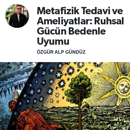
Metafizik Tedavi ve
SPOR
Ameliyatlar: Ruhsal
ÇEVRE
Gücün Bedenle
Uyumu
YAŞAM
ÖZGÜR ALP GÜNDÜZ
BİLİM - TEKNOLOJİ
KADIN
KÜLTÜR SANAT
MAGAZİN