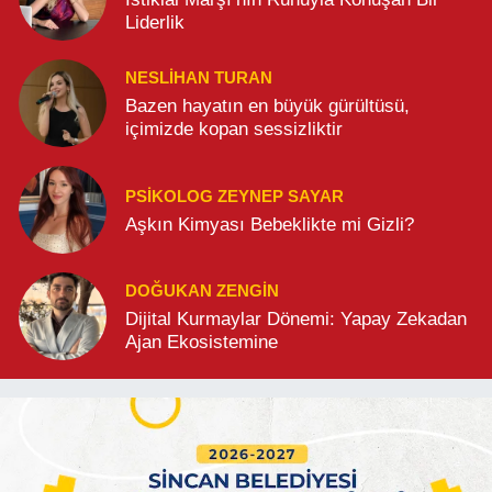
Liderlik
NESLIHAN TURAN
Bazen hayatın en büyük gürültüsü,
içimizde kopan sessizliktir
PSIKOLOG ZEYNEP SAYAR
Aşkın Kimyası Bebeklikte mi Gizli?
DOĞUKAN ZENGIN
Dijital Kurmaylar Dönemi: Yapay Zekadan
Ajan Ekosistemine