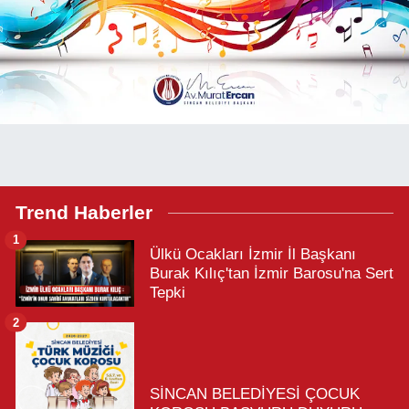
Trend Haberler
1
Ülkü Ocakları İzmir İl Başkanı
Burak Kılıç'tan İzmir Barosu'na Sert
Tepki
2
SİNCAN BELEDİYESİ ÇOCUK