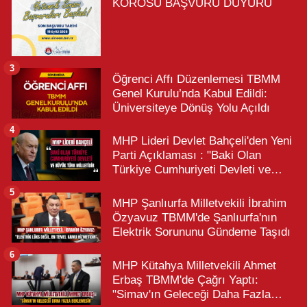
KOROSU BAŞVURU DUYURU
3
Öğrenci Affı Düzenlemesi TBMM
Genel Kurulu’nda Kabul Edildi:
Üniversiteye Dönüş Yolu Açıldı
4
MHP Lideri Devlet Bahçeli'den Yeni
Parti Açıklaması : "Baki Olan
Türkiye Cumhuriyeti Devleti ve
Büyük Türk Milletidir"
5
MHP Şanlıurfa Milletvekili İbrahim
Özyavuz TBMM'de Şanlıurfa'nın
Elektrik Sorununu Gündeme Taşıdı
6
MHP Kütahya Milletvekili Ahmet
Erbaş TBMM'de Çağrı Yaptı:
"Simav'ın Geleceği Daha Fazla