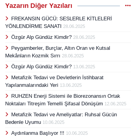
Yazarın Diğer Yazıları
FREKANSIN GÜCÜ: SESLERLE KİTLELERİ
YÖNLENDİRME SANATI
28.06.2025
Özgür Alp Gündüz Kimdir?
28.06.2025
Peygamberler, Burçlar, Altın Oran ve Kutsal
Mekânların Kozmik Sırrı
28.06.2025
Özgür Alp Gündüz Kimdir?
13.06.2025
Metafizik Tedavi ve Devletlerin İstihbarat
Yapılanmalarındaki Yeri
13.06.2025
RUHZEN Enerji Sistemi ile Biorezonansın Ortak
Noktaları Titreşim Temelli Şifasal Dönüşüm
12.06.2025
Metafizik Tedavi ve Ameliyatlar: Ruhsal Gücün
Bedenle Uyumu
10.06.2025
Aydınlanma Başlıyor !!!
10.06.2025