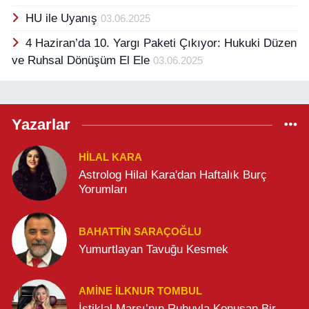
HU ile Uyanış
03.06.2025
4 Haziran’da 10. Yargı Paketi Çıkıyor: Hukuki Düzen
ve Ruhsal Dönüşüm El Ele
03.06.2025
Yazarlar
HILAL KARA
Astrolog Hilal Kara'dan Haftalık Burç
Yorumları
BAHATTIN SARAÇOĞLU
Yumurtlayan Tavuğu Kesmek
AMINE İLKNUR TOMBUL
İstiklal Marşı’nın Ruhuyla Konuşan Bir