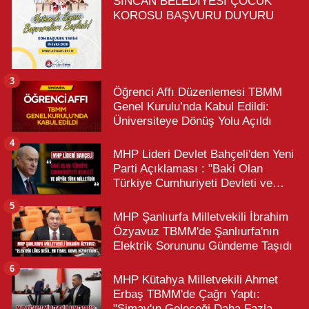
SİNCAN BELEDİYESİ ÇOCUK
KOROSU BAŞVURU DUYURU
3
Öğrenci Affı Düzenlemesi TBMM
Genel Kurulu’nda Kabul Edildi:
Üniversiteye Dönüş Yolu Açıldı
4
MHP Lideri Devlet Bahçeli'den Yeni
Parti Açıklaması : "Baki Olan
Türkiye Cumhuriyeti Devleti ve
Büyük Türk Milletidir"
5
MHP Şanlıurfa Milletvekili İbrahim
Özyavuz TBMM'de Şanlıurfa'nın
Elektrik Sorununu Gündeme Taşıdı
6
MHP Kütahya Milletvekili Ahmet
Erbaş TBMM'de Çağrı Yaptı:
"Simav'ın Geleceği Daha Fazla