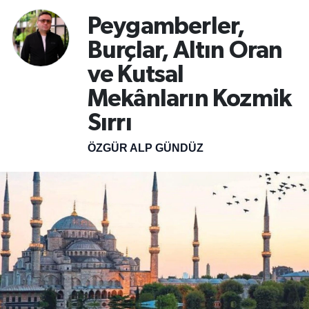
Peygamberler,
SPOR
Burçlar, Altın Oran
ÇEVRE
ve Kutsal
Mekânların Kozmik
YAŞAM
Sırrı
BİLİM - TEKNOLOJİ
ÖZGÜR ALP GÜNDÜZ
KADIN
KÜLTÜR SANAT
MAGAZİN