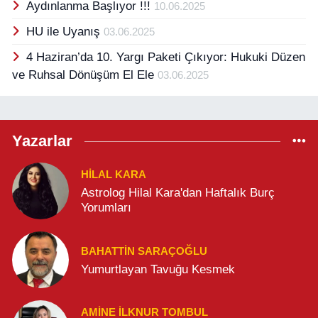
Aydınlanma Başlıyor !!!
10.06.2025
HU ile Uyanış
03.06.2025
4 Haziran’da 10. Yargı Paketi Çıkıyor: Hukuki Düzen
ve Ruhsal Dönüşüm El Ele
03.06.2025
Yazarlar
HILAL KARA
Astrolog Hilal Kara'dan Haftalık Burç
Yorumları
BAHATTIN SARAÇOĞLU
Yumurtlayan Tavuğu Kesmek
AMINE İLKNUR TOMBUL