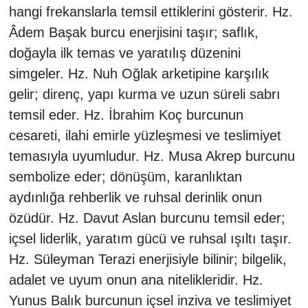
hangi frekanslarla temsil ettiklerini gösterir. Hz.
Âdem Başak burcu enerjisini taşır; saflık,
doğayla ilk temas ve yaratılış düzenini
simgeler. Hz. Nuh Oğlak arketipine karşılık
gelir; direnç, yapı kurma ve uzun süreli sabrı
temsil eder. Hz. İbrahim Koç burcunun
cesareti, ilahi emirle yüzleşmesi ve teslimiyet
temasıyla uyumludur. Hz. Musa Akrep burcunu
sembolize eder; dönüşüm, karanlıktan
aydınlığa rehberlik ve ruhsal derinlik onun
özüdür. Hz. Davut Aslan burcunu temsil eder;
içsel liderlik, yaratım gücü ve ruhsal ışıltı taşır.
Hz. Süleyman Terazi enerjisiyle bilinir; bilgelik,
adalet ve uyum onun ana nitelikleridir. Hz.
Yunus Balık burcunun içsel inziva ve teslimiyet