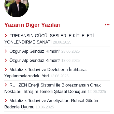
Yazarın Diğer Yazıları
FREKANSIN GÜCÜ: SESLERLE KİTLELERİ
YÖNLENDİRME SANATI
28.06.2025
Özgür Alp Gündüz Kimdir?
28.06.2025
Özgür Alp Gündüz Kimdir?
13.06.2025
Metafizik Tedavi ve Devletlerin İstihbarat
Yapılanmalarındaki Yeri
13.06.2025
RUHZEN Enerji Sistemi ile Biorezonansın Ortak
Noktaları Titreşim Temelli Şifasal Dönüşüm
12.06.2025
Metafizik Tedavi ve Ameliyatlar: Ruhsal Gücün
Bedenle Uyumu
10.06.2025