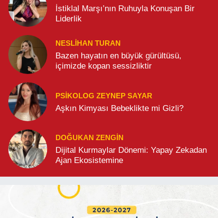
İstiklal Marşı’nın Ruhuyla Konuşan Bir
Liderlik
NESLIHAN TURAN
Bazen hayatın en büyük gürültüsü,
içimizde kopan sessizliktir
PSIKOLOG ZEYNEP SAYAR
Aşkın Kimyası Bebeklikte mi Gizli?
DOĞUKAN ZENGIN
Dijital Kurmaylar Dönemi: Yapay Zekadan
Ajan Ekosistemine