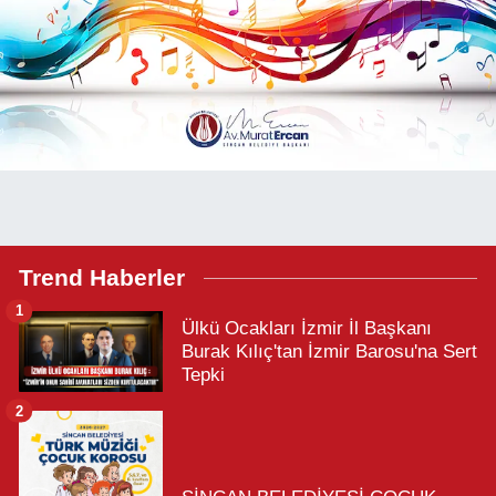
Trend Haberler
1
Ülkü Ocakları İzmir İl Başkanı
Burak Kılıç'tan İzmir Barosu'na Sert
Tepki
2