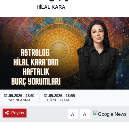
HILAL KARA
SPOR
ÇEVRE
YAŞAM
BİLİM - TEKNOLOJİ
KADIN
KÜLTÜR SANAT
31.05.2026 - 18:51
31.05.2026 - 18:55
MAGAZİN
YAYINLANMA
GÜNCELLEME
Paylaş
-
+
A
A