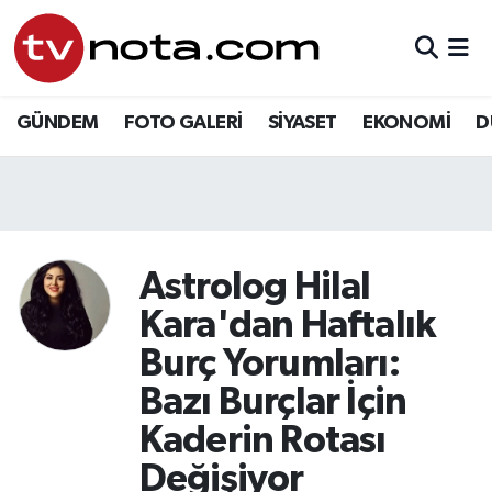
GÜNDEM
Hava Durumu
GÜNDEM
FOTO GALERİ
SİYASET
EKONOMİ
D
SİYASET
Trafik Durumu
EKONOMİ
Süper Lig Puan Durumu ve Fikstür
DÜNYA
Tüm Manşetler
Astrolog Hilal
YURT
Son Dakika Haberleri
Kara'dan Haftalık
Burç Yorumları:
EĞİTİM
Haber Arşivi
Bazı Burçlar İçin
ÖZEL HABER
Kaderin Rotası
Değişiyor
SAĞLIK