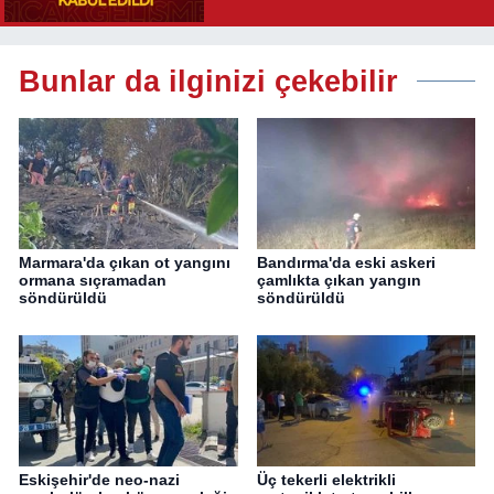
Yolu Açıldı
Bunlar da ilginizi çekebilir
Marmara'da çıkan ot yangını
Bandırma'da eski askeri
ormana sıçramadan
çamlıkta çıkan yangın
söndürüldü
söndürüldü
Eskişehir'de neo-nazi
Üç tekerli elektrikli