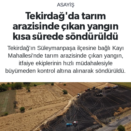
ASAYIŞ
SPOR
Tekirdağ'da tarım
arazisinde çıkan yangın
ÇEVRE
kısa sürede söndürüldü
YAŞAM
Tekirdağ'ın Süleymanpaşa ilçesine bağlı Kayı
BİLİM - TEKNOLOJİ
Mahallesi'nde tarım arazisinde çıkan yangın,
itfaiye ekiplerinin hızlı müdahalesiyle
KADIN
büyümeden kontrol altına alınarak söndürüldü.
KÜLTÜR SANAT
MAGAZİN