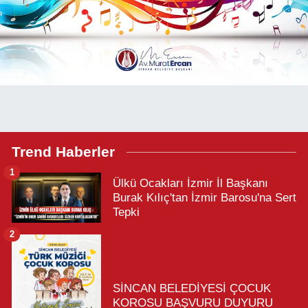
Trend Haberler
1
Ülkü Ocakları İzmir İl Başkanı
Burak Kılıç'tan İzmir Barosu'na Sert
Tepki
2
SİNCAN BELEDİYESİ ÇOCUK
KOROSU BAŞVURU DUYURU