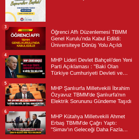
3
Öğrenci Affı Düzenlemesi TBMM
Genel Kurulu’nda Kabul Edildi:
Üniversiteye Dönüş Yolu Açıldı
4
MHP Lideri Devlet Bahçeli'den Yeni
Parti Açıklaması : "Baki Olan
Türkiye Cumhuriyeti Devleti ve
Büyük Türk Milletidir"
5
MHP Şanlıurfa Milletvekili İbrahim
Özyavuz TBMM'de Şanlıurfa'nın
Elektrik Sorununu Gündeme Taşıdı
6
MHP Kütahya Milletvekili Ahmet
Erbaş TBMM'de Çağrı Yaptı:
"Simav'ın Geleceği Daha Fazla
Beklemesin"