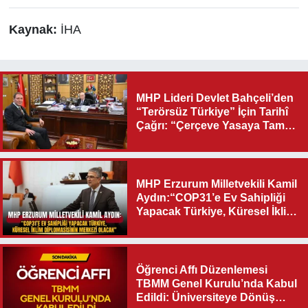
Kaynak:
İHA
MHP Lideri Devlet Bahçeli’den
“Terörsüz Türkiye” İçin Tarihî
Çağrı: “Çerçeve Yasaya Tam
Destek Verilmelidir”
MHP Erzurum Milletvekili Kamil
Aydın:“COP31’e Ev Sahipliği
Yapacak Türkiye, Küresel İklim
Diplomasisinin Merkezi
Olacak"
Öğrenci Affı Düzenlemesi
TBMM Genel Kurulu’nda Kabul
Edildi: Üniversiteye Dönüş