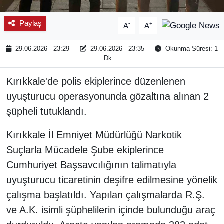
Paylaş
-
+
A
A
29.06.2026 - 23:29
29.06.2026 - 23:35
Okunma Süresi: 1
Dk
Kırıkkale'de polis ekiplerince düzenlenen
uyuşturucu operasyonunda gözaltına alınan 2
şüpheli tutuklandı.
Kırıkkale İl Emniyet Müdürlüğü Narkotik
Suçlarla Mücadele Şube ekiplerince
Cumhuriyet Başsavcılığının talimatıyla
uyuşturucu ticaretinin deşifre edilmesine yönelik
çalışma başlatıldı. Yapılan çalışmalarda R.Ş.
ve A.K. isimli şüphelilerin içinde bulunduğu araç