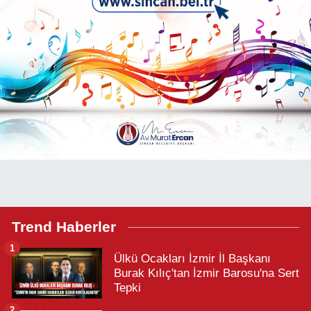
Trend Haberler
1
Ülkü Ocakları İzmir İl Başkanı
Burak Kılıç'tan İzmir Barosu'na Sert
Tepki
2