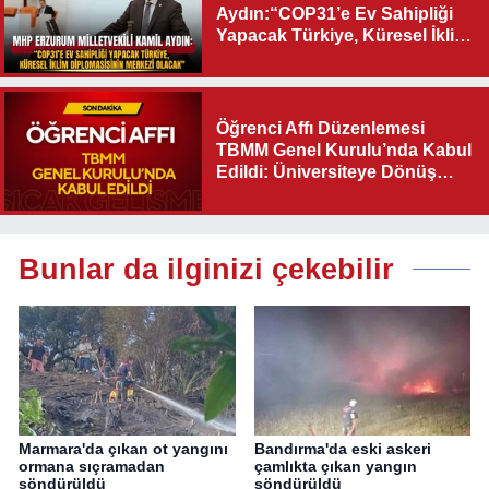
Aydın:“COP31’e Ev Sahipliği
Yapacak Türkiye, Küresel İklim
Diplomasisinin Merkezi
Olacak"
Öğrenci Affı Düzenlemesi
TBMM Genel Kurulu’nda Kabul
Edildi: Üniversiteye Dönüş
Yolu Açıldı
Bunlar da ilginizi çekebilir
Marmara'da çıkan ot yangını
Bandırma'da eski askeri
ormana sıçramadan
çamlıkta çıkan yangın
söndürüldü
söndürüldü