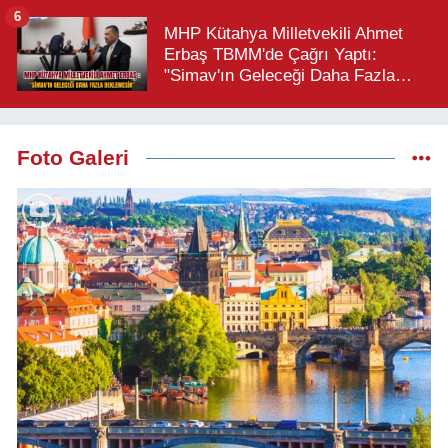
6
MHP Kütahya Milletvekili Ahmet
Erbaş TBMM'de Çağrı Yaptı:
"Simav'ın Geleceği Daha Fazla
Beklemesin"
Foto Galeri