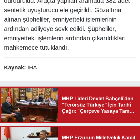
durduruldu. Araçta yapılan aramada 382 adet
sentetik uyuşturucu ele geçirildi. Gözaltına
alınan şüpheliler, emniyetteki işlemlerinin
ardından adliyeye sevk edildi. Şüpheliler,
emniyetteki işlemlerin ardından çıkarıldıkları
mahkemece tutuklandı.
Kaynak:
İHA
MHP Lideri Devlet Bahçeli’den
“Terörsüz Türkiye” İçin Tarihî
Çağrı: “Çerçeve Yasaya Tam
Destek Verilmelidir”
MHP Erzurum Milletvekili Kamil