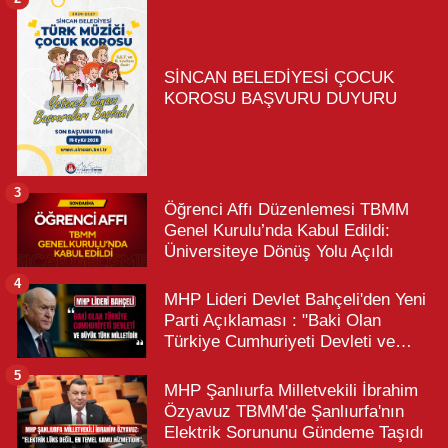
SİNCAN BELEDİYESİ ÇOCUK
KOROSU BAŞVURU DUYURU
3
Öğrenci Affı Düzenlemesi TBMM
Genel Kurulu’nda Kabul Edildi:
Üniversiteye Dönüş Yolu Açıldı
4
MHP Lideri Devlet Bahçeli'den Yeni
Parti Açıklaması : "Baki Olan
Türkiye Cumhuriyeti Devleti ve
Büyük Türk Milletidir"
5
MHP Şanlıurfa Milletvekili İbrahim
Özyavuz TBMM'de Şanlıurfa'nın
Elektrik Sorununu Gündeme Taşıdı