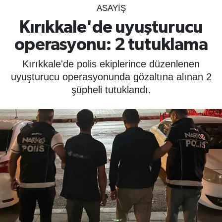
ASAYIŞ
SPOR
Kırıkkale'de uyuşturucu
operasyonu: 2 tutuklama
ÇEVRE
Kırıkkale'de polis ekiplerince düzenlenen
YAŞAM
uyuşturucu operasyonunda gözaltına alınan 2
şüpheli tutuklandı.
BİLİM - TEKNOLOJİ
KADIN
KÜLTÜR SANAT
MAGAZİN