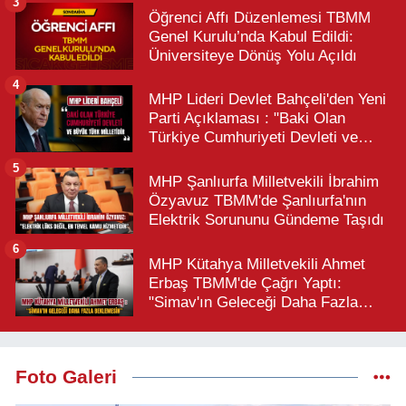
3
Öğrenci Affı Düzenlemesi TBMM
Genel Kurulu’nda Kabul Edildi:
Üniversiteye Dönüş Yolu Açıldı
4
MHP Lideri Devlet Bahçeli'den Yeni
Parti Açıklaması : "Baki Olan
Türkiye Cumhuriyeti Devleti ve
Büyük Türk Milletidir"
5
MHP Şanlıurfa Milletvekili İbrahim
Özyavuz TBMM'de Şanlıurfa'nın
Elektrik Sorununu Gündeme Taşıdı
6
MHP Kütahya Milletvekili Ahmet
Erbaş TBMM'de Çağrı Yaptı:
"Simav'ın Geleceği Daha Fazla
Beklemesin"
Foto Galeri