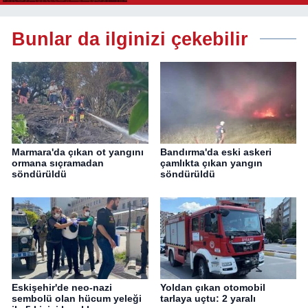
Bunlar da ilginizi çekebilir
Marmara'da çıkan ot yangını
Bandırma'da eski askeri
ormana sıçramadan
çamlıkta çıkan yangın
söndürüldü
söndürüldü
Eskişehir'de neo-nazi
Yoldan çıkan otomobil
sembolü olan hücum yeleği
tarlaya uçtu: 2 yaralı