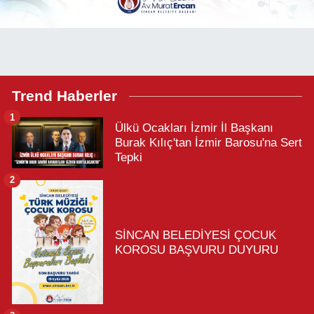
Trend Haberler
1
Ülkü Ocakları İzmir İl Başkanı
Burak Kılıç'tan İzmir Barosu'na Sert
Tepki
2
SİNCAN BELEDİYESİ ÇOCUK
KOROSU BAŞVURU DUYURU