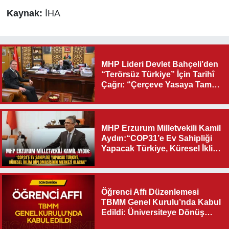
Kaynak:
İHA
MHP Lideri Devlet Bahçeli’den
“Terörsüz Türkiye” İçin Tarihî
Çağrı: “Çerçeve Yasaya Tam
Destek Verilmelidir”
MHP Erzurum Milletvekili Kamil
Aydın:“COP31’e Ev Sahipliği
Yapacak Türkiye, Küresel İklim
Diplomasisinin Merkezi
Olacak"
Öğrenci Affı Düzenlemesi
TBMM Genel Kurulu’nda Kabul
Edildi: Üniversiteye Dönüş
Yolu Açıldı