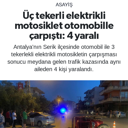
ASAYIŞ
SPOR
Üç tekerli elektrikli
motosiklet otomobille
ÇEVRE
çarpıştı: 4 yaralı
YAŞAM
Antalya'nın Serik ilçesinde otomobil ile 3
BİLİM - TEKNOLOJİ
tekerlekli elektrikli motosikletin çarpışması
sonucu meydana gelen trafik kazasında aynı
KADIN
aileden 4 kişi yaralandı.
KÜLTÜR SANAT
MAGAZİN