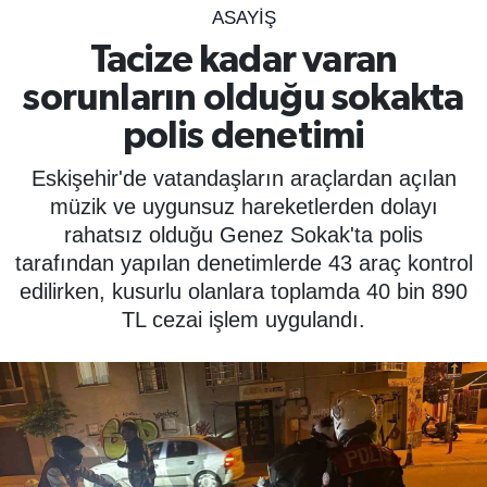
ASAYIŞ
SPOR
Tacize kadar varan
sorunların olduğu sokakta
ÇEVRE
polis denetimi
YAŞAM
Eskişehir'de vatandaşların araçlardan açılan
BİLİM - TEKNOLOJİ
müzik ve uygunsuz hareketlerden dolayı
rahatsız olduğu Genez Sokak'ta polis
KADIN
tarafından yapılan denetimlerde 43 araç kontrol
edilirken, kusurlu olanlara toplamda 40 bin 890
KÜLTÜR SANAT
TL cezai işlem uygulandı.
MAGAZİN