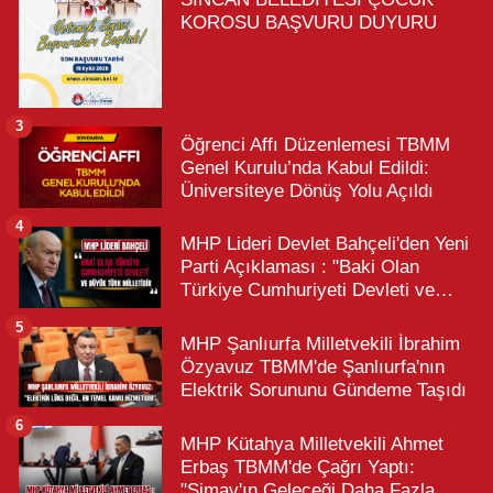
KOROSU BAŞVURU DUYURU
3
Öğrenci Affı Düzenlemesi TBMM
Genel Kurulu’nda Kabul Edildi:
Üniversiteye Dönüş Yolu Açıldı
4
MHP Lideri Devlet Bahçeli'den Yeni
Parti Açıklaması : "Baki Olan
Türkiye Cumhuriyeti Devleti ve
Büyük Türk Milletidir"
5
MHP Şanlıurfa Milletvekili İbrahim
Özyavuz TBMM'de Şanlıurfa'nın
Elektrik Sorununu Gündeme Taşıdı
6
MHP Kütahya Milletvekili Ahmet
Erbaş TBMM'de Çağrı Yaptı:
"Simav'ın Geleceği Daha Fazla