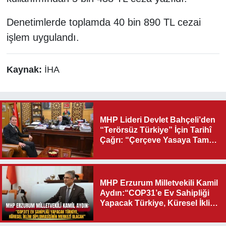
Denetimlerde toplamda 40 bin 890 TL cezai
işlem uygulandı.
Kaynak:
İHA
MHP Lideri Devlet Bahçeli’den
“Terörsüz Türkiye” İçin Tarihî
Çağrı: “Çerçeve Yasaya Tam
Destek Verilmelidir”
MHP Erzurum Milletvekili Kamil
Aydın:“COP31’e Ev Sahipliği
Yapacak Türkiye, Küresel İklim
Diplomasisinin Merkezi
Olacak"