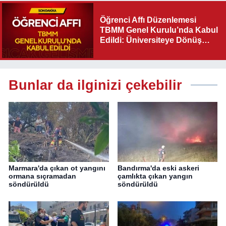
Öğrenci Affı Düzenlemesi
TBMM Genel Kurulu’nda Kabul
Edildi: Üniversiteye Dönüş
Yolu Açıldı
Bunlar da ilginizi çekebilir
Marmara'da çıkan ot yangını
Bandırma'da eski askeri
ormana sıçramadan
çamlıkta çıkan yangın
söndürüldü
söndürüldü