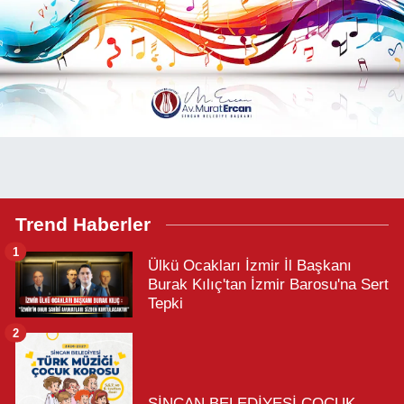
Trend Haberler
1
Ülkü Ocakları İzmir İl Başkanı
Burak Kılıç'tan İzmir Barosu'na Sert
Tepki
2
SİNCAN BELEDİYESİ ÇOCUK