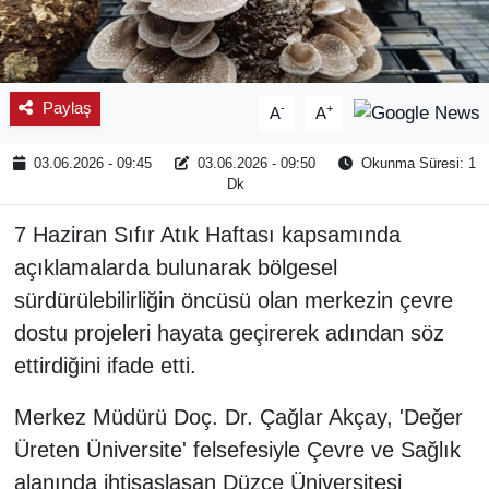
Paylaş
-
+
A
A
03.06.2026 - 09:45
03.06.2026 - 09:50
Okunma Süresi: 1
Dk
7 Haziran Sıfır Atık Haftası kapsamında
açıklamalarda bulunarak bölgesel
sürdürülebilirliğin öncüsü olan merkezin çevre
dostu projeleri hayata geçirerek adından söz
ettirdiğini ifade etti.
Merkez Müdürü Doç. Dr. Çağlar Akçay, 'Değer
Üreten Üniversite' felsefesiyle Çevre ve Sağlık
alanında ihtisaslaşan Düzce Üniversitesi