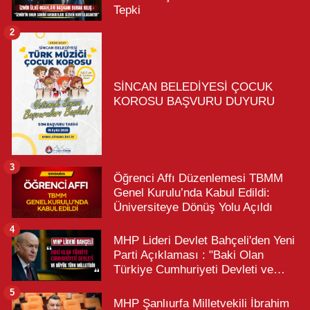
Tepki
2
SİNCAN BELEDİYESİ ÇOCUK
KOROSU BAŞVURU DUYURU
3
Öğrenci Affı Düzenlemesi TBMM
Genel Kurulu’nda Kabul Edildi:
Üniversiteye Dönüş Yolu Açıldı
4
MHP Lideri Devlet Bahçeli'den Yeni
Parti Açıklaması : "Baki Olan
Türkiye Cumhuriyeti Devleti ve
Büyük Türk Milletidir"
5
MHP Şanlıurfa Milletvekili İbrahim