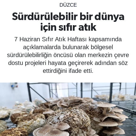
DÜZCE
SPOR
Sürdürülebilir bir dünya
için sıfır atık
ÇEVRE
7 Haziran Sıfır Atık Haftası kapsamında
YAŞAM
açıklamalarda bulunarak bölgesel
sürdürülebilirliğin öncüsü olan merkezin çevre
BİLİM - TEKNOLOJİ
dostu projeleri hayata geçirerek adından söz
ettirdiğini ifade etti.
KADIN
KÜLTÜR SANAT
MAGAZİN