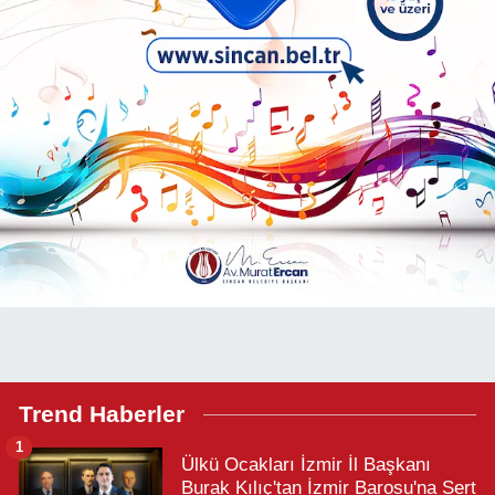
Trend Haberler
1
Ülkü Ocakları İzmir İl Başkanı
Burak Kılıç'tan İzmir Barosu'na Sert