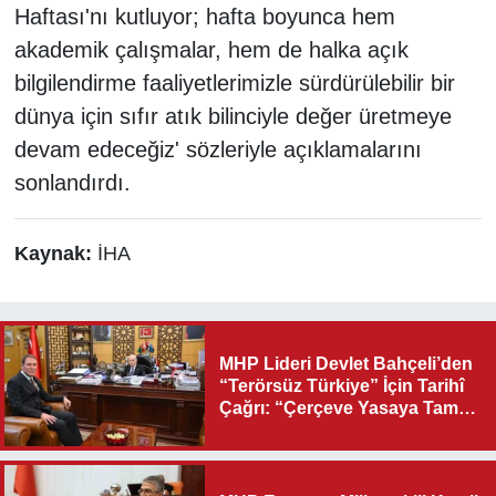
Haftası'nı kutluyor; hafta boyunca hem
akademik çalışmalar, hem de halka açık
bilgilendirme faaliyetlerimizle sürdürülebilir bir
dünya için sıfır atık bilinciyle değer üretmeye
devam edeceğiz' sözleriyle açıklamalarını
sonlandırdı.
Kaynak:
İHA
MHP Lideri Devlet Bahçeli’den
“Terörsüz Türkiye” İçin Tarihî
Çağrı: “Çerçeve Yasaya Tam
Destek Verilmelidir”