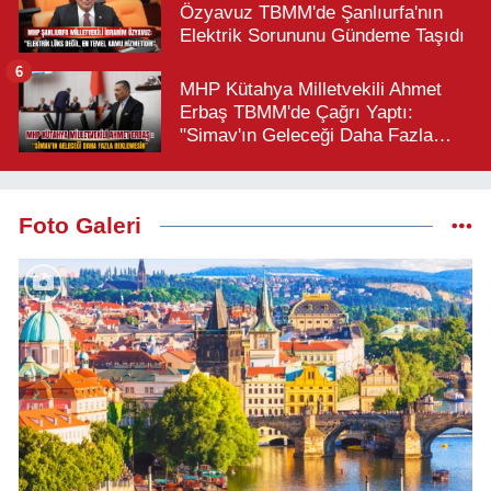
Özyavuz TBMM'de Şanlıurfa'nın
Elektrik Sorununu Gündeme Taşıdı
6
MHP Kütahya Milletvekili Ahmet
Erbaş TBMM'de Çağrı Yaptı:
"Simav'ın Geleceği Daha Fazla
Beklemesin"
Foto Galeri