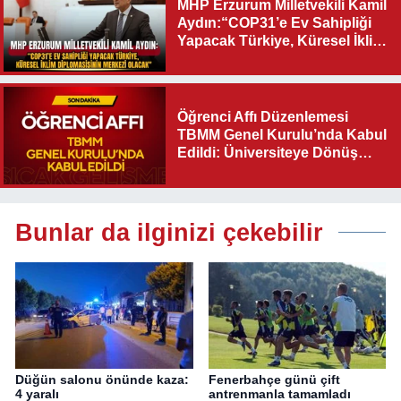
MHP Erzurum Milletvekili Kamil
Aydın:“COP31’e Ev Sahipliği
Yapacak Türkiye, Küresel İklim
Diplomasisinin Merkezi
Olacak"
Öğrenci Affı Düzenlemesi
TBMM Genel Kurulu’nda Kabul
Edildi: Üniversiteye Dönüş
Yolu Açıldı
Bunlar da ilginizi çekebilir
Düğün salonu önünde kaza:
Fenerbahçe günü çift
4 yaralı
antrenmanla tamamladı