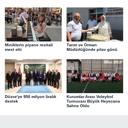
Miniklerin piyano resitali
Tarım ve Orman
mest etti
Müdürlüğünde pilav günü
Düzce'ye 950 milyon liralık
Kurumlar Arası Voleybol
destek
Turnuvası Büyük Heyecana
Sahne Oldu