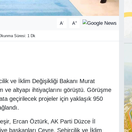
-
+
A
A
kunma Süresi: 1 Dk
ilik ve İklim Değişikliği Bakanı Murat
ım ve altyapı ihtiyaçlarını görüştü. Görüşme
a geçirilecek projeler için yaklaşık 950
ağlandı.
Keşir, Ercan Öztürk, AK Parti Düzce İl
e başkanları Çevre, Şehircilik ve İklim