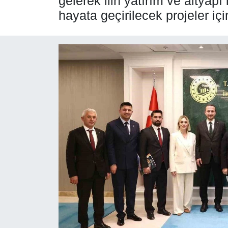
gelerek ilin yatırım ve altyap
hayata geçirilecek projeler içi
SPOR
ÇEVRE
YAŞAM
BİLİM - TEKNOLOJİ
KADIN
KÜLTÜR SANAT
MAGAZİN