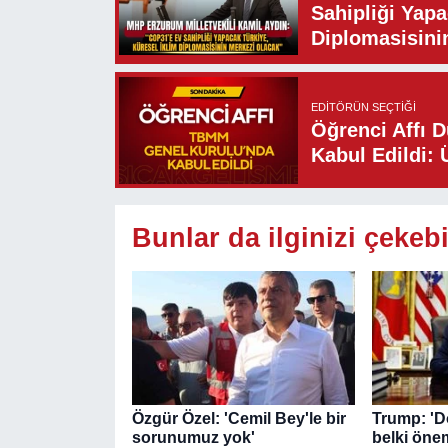
Sahipliği Yapa
Diplomasisini
EDITÖRÜN SEÇTIĞI
Öğrenci Affı 
Kabul Edildi: 
Bunlar da ilginizi çekebi
Özgür Özel: 'Cemil Bey'le bir
Trump: 'D
sorunumuz yok'
belki önem