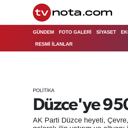
GÜNDEM
Hava Durumu
GÜNDEM
FOTO GALERİ
SİYASET
EK
SİYASET
Trafik Durumu
RESMİ İLANLAR
EKONOMİ
Süper Lig Puan Durumu ve Fikstür
DÜNYA
Tüm Manşetler
YURT
Son Dakika Haberleri
POLİTİKA
EĞİTİM
Haber Arşivi
Düzce'ye 950 
ÖZEL HABER
AK Parti Düzce heyeti, Çevre, 
SAĞLIK