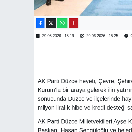
29.06.2026 - 15:19
29.06.2026 - 15:25
O
AK Parti Düzce heyeti, Çevre, Şehirc
Kurum'la bir araya gelerek ilin yatır
sonucunda Düzce ve ilçelerinde hayat
milyon liralık hibe ve kredi desteği s
AK Parti Düzce Milletvekilleri Ayşe 
Başkanı Hasan Şengüloğlu ve belediy