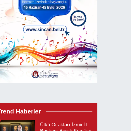
Trend Haberler
Ülkü Ocakları İzmir İl
Başkanı Burak Kılıç'tan