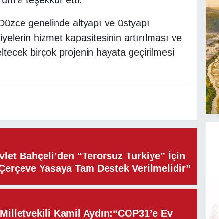
rum'a teşekkür etti.
 Düzce genelinde altyapı ve üstyapı
yelerin hizmet kapasitesinin artırılması ve
ltecek birçok projenin hayata geçirilmesi
let Bahçeli’den “Terörsüz Türkiye” İçin
“Çerçeve Yasaya Tam Destek Verilmelidir”
illetvekili Kamil Aydın:“COP31’e Ev