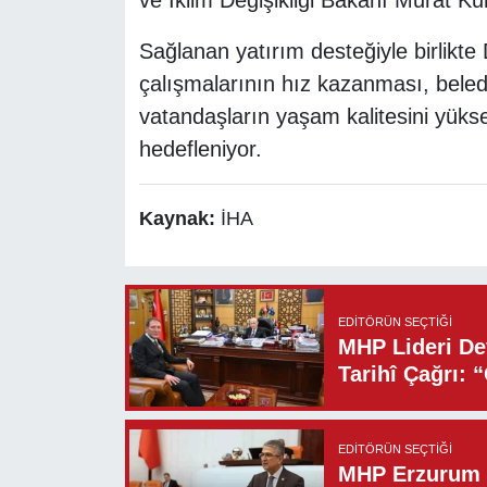
ve İklim Değişikliği Bakanı Murat Ku
Sağlanan yatırım desteğiyle birlikte
çalışmalarının hız kazanması, beledi
vatandaşların yaşam kalitesini yükse
hedefleniyor.
Kaynak:
İHA
EDITÖRÜN SEÇTIĞI
MHP Lideri Dev
Tarihî Çağrı: 
EDITÖRÜN SEÇTIĞI
MHP Erzurum M