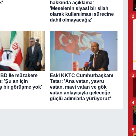
k'
hakkında açıklama:
'Meselenin siyasi bir silah
olarak kullanılması sürecine
2
dahil olmayacağız'
3
ABD ile müzakere
Eski KKTC Cumhurbaşkanı
: 'Şu an için
Tatar: 'Ana vatan, yavru
ş bir görüşme yok'
vatan, mavi vatan ve gök
vatan anlayışıyla geleceğe
güçlü adımlarla yürüyoruz'
4
5