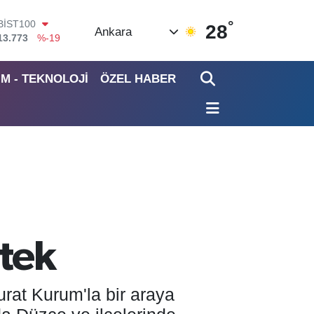
°
BITCOIN
28
Ankara
65.130,04
%1.2
DOLAR
47,7106
%0.17
İM - TEKNOLOJİ
ÖZEL HABER
EURO
55,1652
%0.27
STERLİN
64,4046
%0.35
GRAM ALTIN
6618.49
%2.12
BİST100
13.773
%-19
stek
urat Kurum'la bir araya