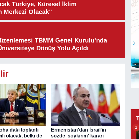
cak Türkiye, Küresel İklim
n Merkezi Olacak"
Düzenlemesi TBMM Genel Kurulu’nda
Üniversiteye Dönüş Yolu Açıldı
lir
1
oha'daki toplantı
Ermenistan'dan İsrail'in
li olacak, belki de
sözde 'soykırım' kararı