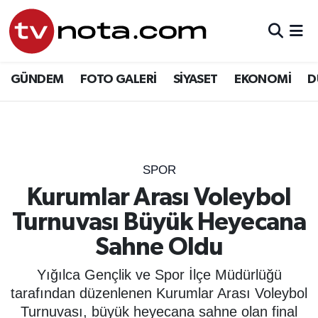
GÜNDEM
Hava Durumu
GÜNDEM
FOTO GALERİ
SİYASET
EKONOMİ
D
SİYASET
Trafik Durumu
EKONOMİ
Süper Lig Puan Durumu ve Fikstür
DÜNYA
Tüm Manşetler
SPOR
Kurumlar Arası Voleybol
YURT
Son Dakika Haberleri
Turnuvası Büyük Heyecana
EĞİTİM
Haber Arşivi
Sahne Oldu
ÖZEL HABER
Yığılca Gençlik ve Spor İlçe Müdürlüğü
tarafından düzenlenen Kurumlar Arası Voleybol
SAĞLIK
Turnuvası, büyük heyecana sahne olan final