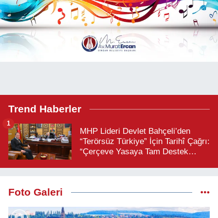
Trend Haberler
1
MHP Lideri Devlet Bahçeli’den
“Terörsüz Türkiye” İçin Tarihî Çağrı:
“Çerçeve Yasaya Tam Destek
Verilmelidir”
Foto Galeri