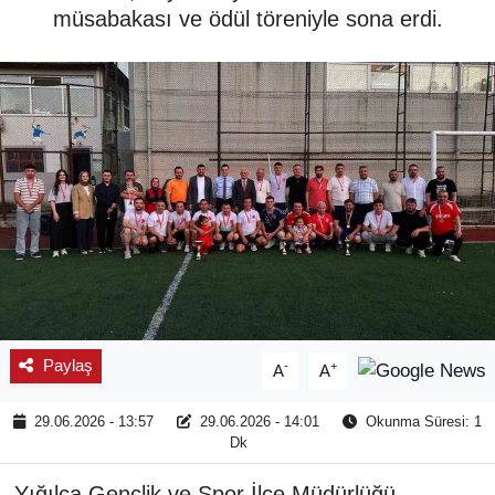
müsabakası ve ödül töreniyle sona erdi.
SPOR
ÇEVRE
YAŞAM
BİLİM - TEKNOLOJİ
KADIN
KÜLTÜR SANAT
Paylaş
-
+
A
A
MAGAZİN
29.06.2026 - 13:57
29.06.2026 - 14:01
Okunma Süresi: 1
Dk
Yığılca Gençlik ve Spor İlçe Müdürlüğü