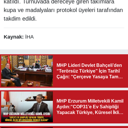
katıldı. Turnuvada dereceye giren takımlara
kupa ve madalyaları protokol üyeleri tarafından
takdim edildi.
Kaynak:
İHA
MHP Lideri Devlet Bahçeli’den
“Terörsüz Türkiye” İçin Tarihî
Çağrı: “Çerçeve Yasaya Tam
Destek Verilmelidir”
MHP Erzurum Milletvekili Kamil
Aydın:“COP31’e Ev Sahipliği
Yapacak Türkiye, Küresel İklim
Diplomasisinin Merkezi
Olacak"