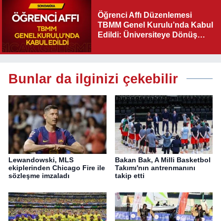
Öğrenci Affı Düzenlemesi
TBMM Genel Kurulu’nda Kabul
Edildi: Üniversiteye Dönüş
Yolu Açıldı
Bunlar da ilginizi çekebilir
Lewandowski, MLS
Bakan Bak, A Milli Basketbol
ekiplerinden Chicago Fire ile
Takımı'nın antrenmanını
sözleşme imzaladı
takip etti