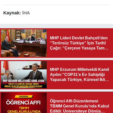
Kaynak:
İHA
MHP Lideri Devlet Bahçeli’den
“Terörsüz Türkiye” İçin Tarihî
Çağrı: “Çerçeve Yasaya Tam
Destek Verilmelidir”
MHP Erzurum Milletvekili Kamil
Aydın:“COP31’e Ev Sahipliği
Yapacak Türkiye, Küresel İklim
Diplomasisinin Merkezi
Olacak"
Öğrenci Affı Düzenlemesi
TBMM Genel Kurulu’nda Kabul
Edildi: Üniversiteye Dönüş