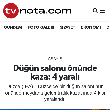
GÜNDEM
Hava Durumu
GÜNDEM
FOTO GALERİ
SİYASET
EKONOMİ
D
SİYASET
Trafik Durumu
EKONOMİ
Süper Lig Puan Durumu ve Fikstür
DÜNYA
Tüm Manşetler
ASAYIŞ
Düğün salonu önünde
YURT
Son Dakika Haberleri
kaza: 4 yaralı
EĞİTİM
Haber Arşivi
Düzce (İHA) - Düzce'de bir düğün salonunun
önünde meydana gelen trafik kazasında 4 kişi
ÖZEL HABER
yaralandı.
SAĞLIK