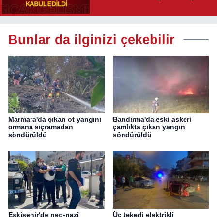
Yolu Açıldı
Bunlar da ilginizi çekebilir
Marmara'da çıkan ot yangını
Bandırma'da eski askeri
ormana sıçramadan
çamlıkta çıkan yangın
söndürüldü
söndürüldü
Eskişehir'de neo-nazi
Üç tekerli elektrikli