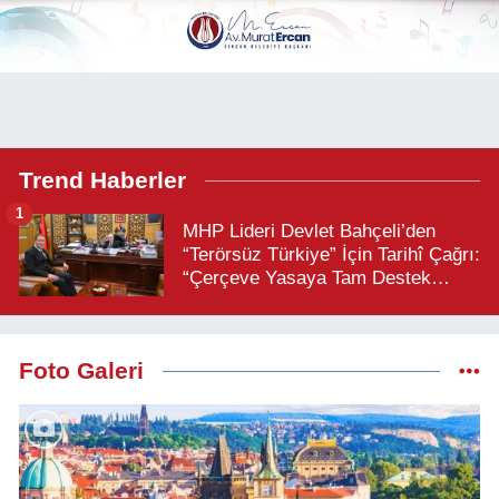
Trend Haberler
1
MHP Lideri Devlet Bahçeli’den
“Terörsüz Türkiye” İçin Tarihî Çağrı:
“Çerçeve Yasaya Tam Destek
Verilmelidir”
Foto Galeri