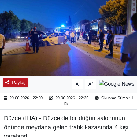
SPOR
ÇEVRE
YAŞAM
BİLİM - TEKNOLOJİ
KADIN
Paylaş
-
+
A
A
KÜLTÜR SANAT
29.06.2026 - 22:20
29.06.2026 - 22:35
Okunma Süresi: 1
MAGAZİN
Dk
Düzce (İHA) - Düzce'de bir düğün salonunun
önünde meydana gelen trafik kazasında 4 kişi
yaralandı.