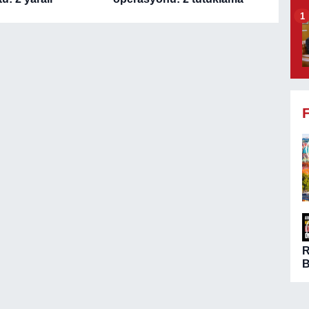
1
B
ö
A
n