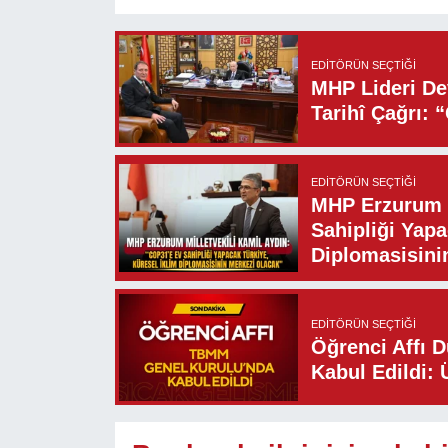
EDITÖRÜN SEÇTIĞI
MHP Lideri Dev
Tarihî Çağrı: 
EDITÖRÜN SEÇTIĞI
MHP Erzurum M
Sahipliği Yapa
Diplomasisini
EDITÖRÜN SEÇTIĞI
Öğrenci Affı 
Kabul Edildi: 