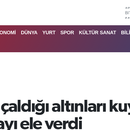
B
64
D
47
ONOMİ
DÜNYA
YURT
SPOR
KÜLTÜR SANAT
BİL
E
55
S
64
G
66
B
13
çaldığı altınları 
yı ele verdi