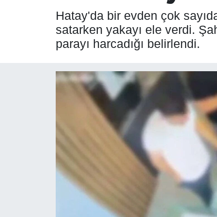
Hatay'da bir evden çok sayıda 
SPOR
satarken yakayı ele verdi. Şahs
parayı harcadığı belirlendi.
ÇEVRE
YAŞAM
BİLİM - TEKNOLOJİ
KADIN
KÜLTÜR SANAT
MAGAZİN