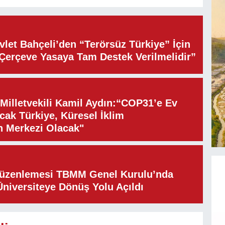
let Bahçeli’den “Terörsüz Türkiye” İçin
“Çerçeve Yasaya Tam Destek Verilmelidir”
illetvekili Kamil Aydın:“COP31’e Ev
cak Türkiye, Küresel İklim
n Merkezi Olacak"
Düzenlemesi TBMM Genel Kurulu’nda
Üniversiteye Dönüş Yolu Açıldı