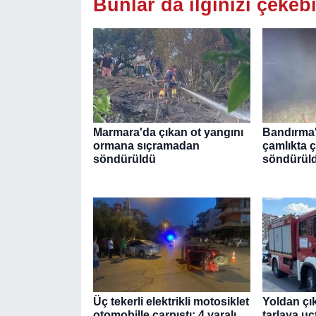
Bunlar da ilginizi çekebi
Marmara'da çıkan ot yangını
Bandırma'
ormana sıçramadan
çamlıkta 
söndürüldü
söndürül
Üç tekerli elektrikli motosiklet
Yoldan çı
otomobille çarpıştı: 4 yaralı
tarlaya uçt