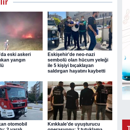
lir
da eski askeri
Eskişehir'de neo-nazi
çıkan yangın
sembolü olan hücum yeleği
dü
ile 5 kişiyi bıçaklayan
saldırgan hayatını kaybetti
kan otomobil
Kırıkkale'de uyuşturucu
u: 2 yaralı
operasyonu: 2 tutuklama