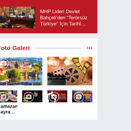
MHP Lideri Devlet
Bahçeli’den “Terörsüz
Türkiye” İçin Tarihî
Çağrı: “Çerçeve
Yasaya Tam Destek
Verilmelidir”
Foto Galeri
Ramazan
ayramı
ncesi
TM'lerde
akit