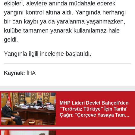
ekipleri, alevlere anında müdahale ederek
yangını kontrol altına aldı. Yangında herhangi
bir can kaybı ya da yaralanma yaşanmazken,
kulübe tamamen yanarak kullanılamaz hale
geldi.
Yangınla ilgili inceleme başlatıldı.
Kaynak:
İHA
MHP Lideri Devlet Bahçeli’den
“Terörsüz Türkiye” İçin Tarihî
Çağrı: “Çerçeve Yasaya Tam
Destek Verilmelidir”