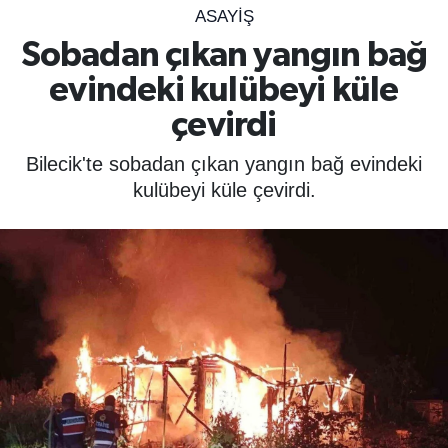
ASAYIŞ
SPOR
Sobadan çıkan yangın bağ
evindeki kulübeyi küle
ÇEVRE
çevirdi
YAŞAM
Bilecik'te sobadan çıkan yangın bağ evindeki
BİLİM - TEKNOLOJİ
kulübeyi küle çevirdi.
KADIN
KÜLTÜR SANAT
MAGAZİN