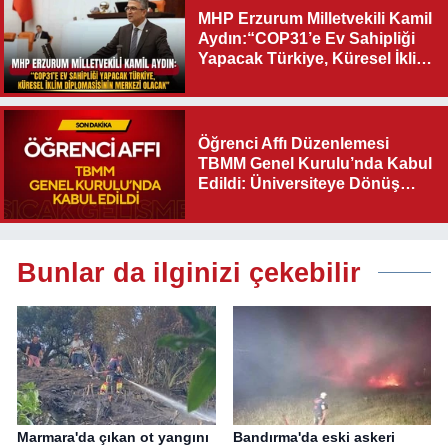
MHP Erzurum Milletvekili Kamil
Aydın:“COP31’e Ev Sahipliği
Yapacak Türkiye, Küresel İklim
Diplomasisinin Merkezi
Olacak"
Öğrenci Affı Düzenlemesi
TBMM Genel Kurulu’nda Kabul
Edildi: Üniversiteye Dönüş
Yolu Açıldı
Bunlar da ilginizi çekebilir
Marmara'da çıkan ot yangını
Bandırma'da eski askeri