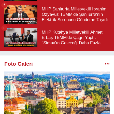
Büyük Türk Milletidir"
5
MHP Şanlıurfa Milletvekili İbrahim
Özyavuz TBMM'de Şanlıurfa'nın
Elektrik Sorununu Gündeme Taşıdı
6
MHP Kütahya Milletvekili Ahmet
Erbaş TBMM'de Çağrı Yaptı:
"Simav'ın Geleceği Daha Fazla
Beklemesin"
Foto Galeri