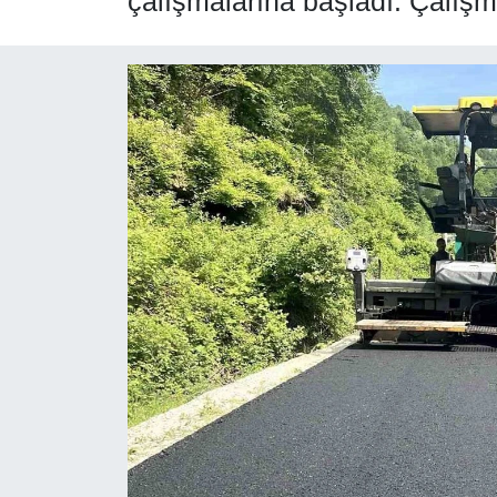
çalışmalarına başladı. Çalışm
SPOR
ÇEVRE
YAŞAM
BİLİM - TEKNOLOJİ
KADIN
KÜLTÜR SANAT
MAGAZİN