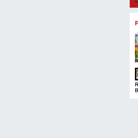
B
ö
A
n
ç
d