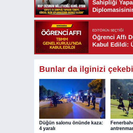
Sahipliği Yapa
Diplomasisini
EDITÖRÜN SEÇTIĞI
Öğrenci Affı 
Kabul Edildi: 
Bunlar da ilginizi çekebi
Düğün salonu önünde kaza:
Fenerbahç
4 yaralı
antrenman