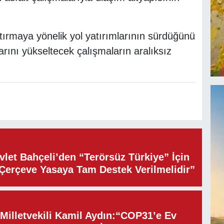
rtırmaya yönelik yol yatırımlarının sürdüğünü
arını yükseltecek çalışmaların aralıksız
let Bahçeli’den “Terörsüz Türkiye” İçin
“Çerçeve Yasaya Tam Destek Verilmelidir”
illetvekili Kamil Aydın:“COP31’e Ev