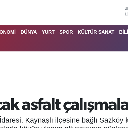
B
6
D
4
ONOMİ
DÜNYA
YURT
SPOR
KÜLTÜR SANAT
BİL
E
5
S
6
G
6
B
1
ak asfalt çalışmala
daresi, Kaynaşlı ilçesine bağlı Sazköy 