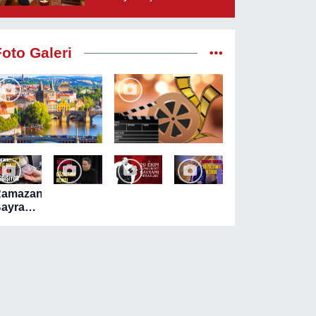
Çağrı: “Çerçeve
Yasaya Tam Destek
Verilmelidir”
Foto Galeri
Ramazan
ayramı
ncesi
TM'lerde
akit
ekim
eğişikliği