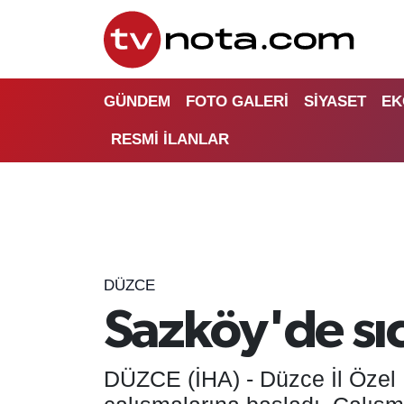
GÜNDEM
Hava Durumu
GÜNDEM
FOTO GALERİ
SİYASET
EK
SİYASET
Trafik Durumu
RESMİ İLANLAR
EKONOMİ
Süper Lig Puan Durumu ve Fikstür
DÜNYA
Tüm Manşetler
YURT
Son Dakika Haberleri
DÜZCE
EĞİTİM
Haber Arşivi
Sazköy'de sıc
ÖZEL HABER
DÜZCE (İHA) - Düzce İl Özel İ
SAĞLIK