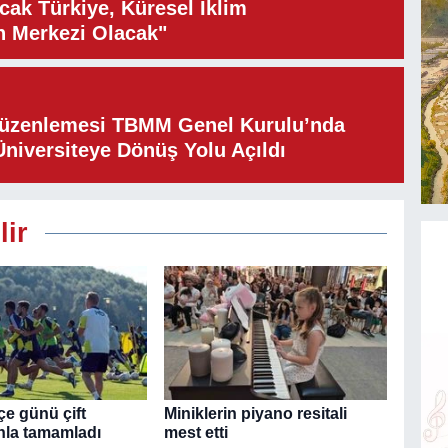
cak Türkiye, Küresel İklim
n Merkezi Olacak"
Düzenlemesi TBMM Genel Kurulu’nda
Üniversiteye Dönüş Yolu Açıldı
lir
e günü çift
Miniklerin piyano resitali
la tamamladı
mest etti