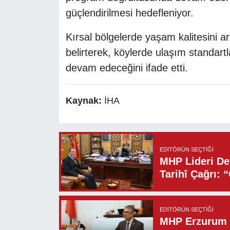
güçlendirilmesi hedefleniyor.
Kırsal bölgelerde yaşam kalitesini a
belirterek, köylerde ulaşım standartl
devam edeceğini ifade etti.
Kaynak:
İHA
EDITÖRÜN SEÇTIĞI
MHP Lideri Dev
Tarihî Çağrı: 
EDITÖRÜN SEÇTIĞI
MHP Erzurum M