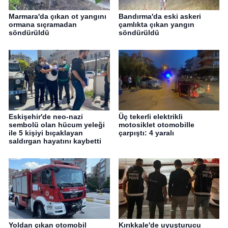
Marmara'da çıkan ot yangını
Bandırma'da eski askeri
ormana sıçramadan
çamlıkta çıkan yangın
söndürüldü
söndürüldü
Eskişehir'de neo-nazi
Üç tekerli elektrikli
sembolü olan hücum yeleği
motosiklet otomobille
ile 5 kişiyi bıçaklayan
çarpıştı: 4 yaralı
saldırgan hayatını kaybetti
Yoldan çıkan otomobil
Kırıkkale'de uyuşturucu