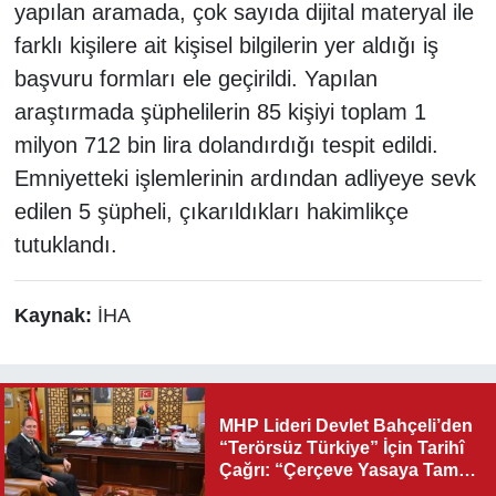
yapılan aramada, çok sayıda dijital materyal ile
farklı kişilere ait kişisel bilgilerin yer aldığı iş
başvuru formları ele geçirildi. Yapılan
araştırmada şüphelilerin 85 kişiyi toplam 1
milyon 712 bin lira dolandırdığı tespit edildi.
Emniyetteki işlemlerinin ardından adliyeye sevk
edilen 5 şüpheli, çıkarıldıkları hakimlikçe
tutuklandı.
Kaynak:
İHA
MHP Lideri Devlet Bahçeli’den
“Terörsüz Türkiye” İçin Tarihî
Çağrı: “Çerçeve Yasaya Tam
Destek Verilmelidir”