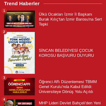
Trend Haberler
1
Ülkü Ocakları İzmir İl Başkanı
Burak Kılıç'tan İzmir Barosu'na Sert
Tepki
2
SİNCAN BELEDİYESİ ÇOCUK
KOROSU BAŞVURU DUYURU
3
Öğrenci Affı Düzenlemesi TBMM
Genel Kurulu’nda Kabul Edildi:
Üniversiteye Dönüş Yolu Açıldı
4
MHP Lideri Devlet Bahçeli'den Yeni