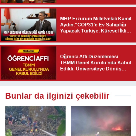
MHP Erzurum Milletvekili Kamil
Aydın:“COP31’e Ev Sahipliği
Yapacak Türkiye, Küresel İklim
Diplomasisinin Merkezi
Olacak"
Öğrenci Affı Düzenlemesi
TBMM Genel Kurulu’nda Kabul
Edildi: Üniversiteye Dönüş
Yolu Açıldı
Bunlar da ilginizi çekebilir