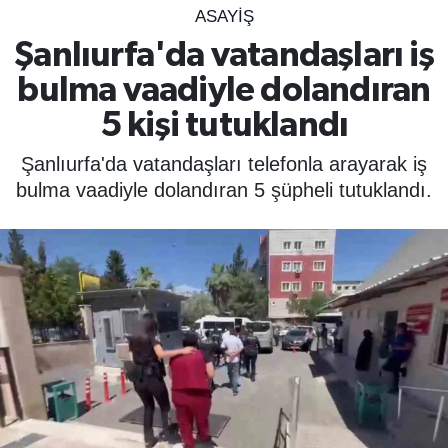
ASAYIŞ
SPOR
Şanlıurfa'da vatandaşları iş
bulma vaadiyle dolandıran
ÇEVRE
5 kişi tutuklandı
YAŞAM
Şanlıurfa'da vatandaşları telefonla arayarak iş
BİLİM - TEKNOLOJİ
bulma vaadiyle dolandıran 5 şüpheli tutuklandı.
KADIN
KÜLTÜR SANAT
MAGAZİN