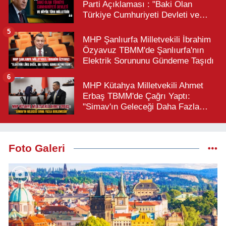
Parti Açıklaması : "Baki Olan
Türkiye Cumhuriyeti Devleti ve
Büyük Türk Milletidir"
5
MHP Şanlıurfa Milletvekili İbrahim
Özyavuz TBMM'de Şanlıurfa'nın
Elektrik Sorununu Gündeme Taşıdı
6
MHP Kütahya Milletvekili Ahmet
Erbaş TBMM'de Çağrı Yaptı:
"Simav'ın Geleceği Daha Fazla
Beklemesin"
Foto Galeri