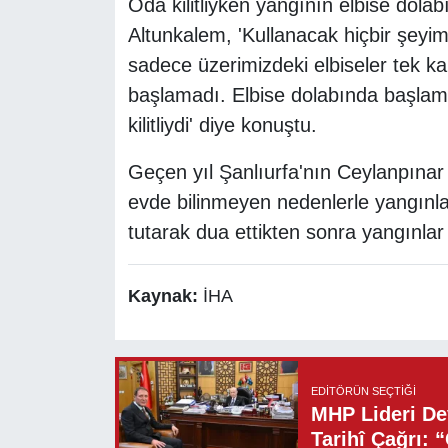
Oda kilitliyken yangının elbise dolab
Altunkalem, 'Kullanacak hiçbir şeyi
sadece üzerimizdeki elbiseler tek ka
başlamadı. Elbise dolabında başlamı
kilitliydi' diye konuştu.
Geçen yıl Şanlıurfa'nın Ceylanpınar 
evde bilinmeyen nedenlerle yangınla
tutarak dua ettikten sonra yangınlar
Kaynak:
İHA
EDITÖRÜN SEÇTIĞI
MHP Lideri Dev
Tarihî Çağrı: 