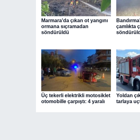
Marmara'da çıkan ot yangını
Bandırma'
ormana sıçramadan
çamlıkta 
söndürüldü
söndürül
Üç tekerli elektrikli motosiklet
Yoldan çı
otomobille çarpıştı: 4 yaralı
tarlaya uçt