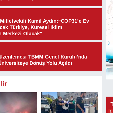
illetvekili Kamil Aydın:“COP31’e Ev
cak Türkiye, Küresel İklim
n Merkezi Olacak"
Düzenlemesi TBMM Genel Kurulu’nda
Üniversiteye Dönüş Yolu Açıldı
lir
1