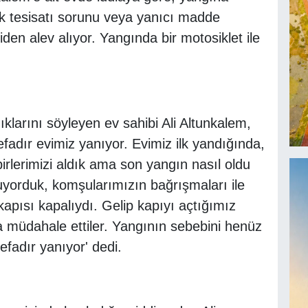
ik tesisatı sorunu veya yanıcı madde
n alev alıyor. Yangında bir motosiklet ile
klarını söyleyen ev sahibi Ali Altunkalem,
defadır evimiz yanıyor. Evimiz ilk yandığında,
birlerimizi aldık ama son yangın nasıl oldu
yuyorduk, komşularımızın bağrışmaları ile
apısı kapalıydı. Gelip kapıyı açtığımız
a müdahale ettiler. Yangının sebebini henüz
efadır yanıyor' dedi.