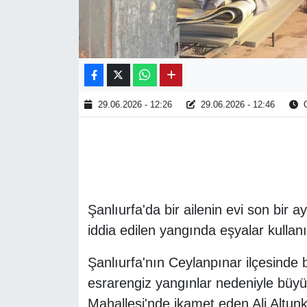
29.06.2026 - 12:26
29.06.2026 - 12:46
O
Şanlıurfa'da bir ailenin evi son bir 
iddia edilen yangında eşyalar kullan
Şanlıurfa'nın Ceylanpınar ilçesinde b
esrarengiz yangınlar nedeniyle büyük
Mahallesi'nde ikamet eden Ali Altun