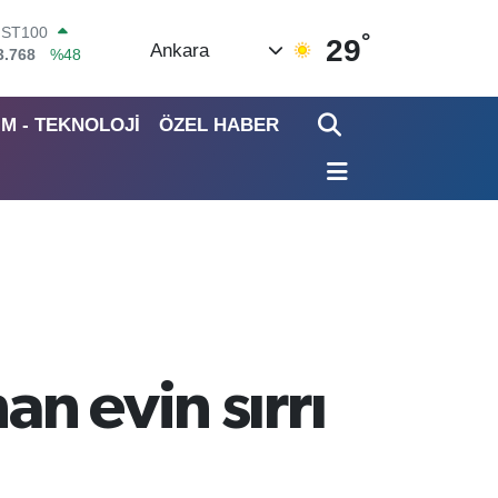
°
ITCOIN
29
Ankara
4.602,05
%0.69
OLAR
7,6006
%0.06
İM - TEKNOLOJİ
ÖZEL HABER
URO
5,0250
%0.02
TERLİN
4,2398
%0.2
RAM ALTIN
513.94
%0.32
İST100
3.768
%48
an evin sırrı