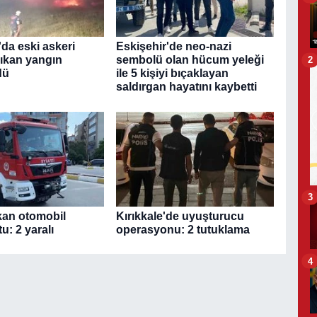
da eski askeri
Eskişehir'de neo-nazi
çıkan yangın
sembolü olan hücum yeleği
2
dü
ile 5 kişiyi bıçaklayan
saldırgan hayatını kaybetti
3
kan otomobil
Kırıkkale'de uyuşturucu
u: 2 yaralı
operasyonu: 2 tutuklama
4