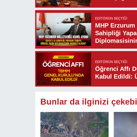
EDITÖRÜN SEÇTIĞI
MHP Erzurum M
Sahipliği Yapa
Diplomasisini
EDITÖRÜN SEÇTIĞI
Öğrenci Affı 
Kabul Edildi: 
Bunlar da ilginizi çekebi