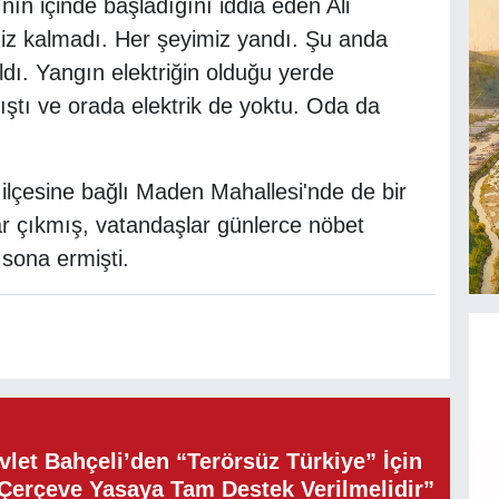
ının içinde başladığını iddia eden Ali
miz kalmadı. Her şeyimiz yandı. Şu anda
ldı. Yangın elektriğin olduğu yerde
ştı ve orada elektrik de yoktu. Oda da
ilçesine bağlı Maden Mahallesi'nde de bir
r çıkmış, vatandaşlar günlerce nöbet
 sona ermişti.
let Bahçeli’den “Terörsüz Türkiye” İçin
“Çerçeve Yasaya Tam Destek Verilmelidir”