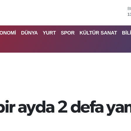
B
6
D
4
ONOMİ
DÜNYA
YURT
SPOR
KÜLTÜR SANAT
BİL
E
5
S
6
G
6
B
1
bir ayda 2 defa yan