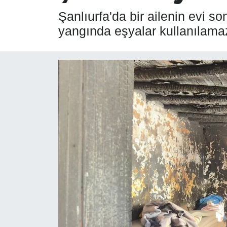
Şanlıurfa'da bir ailenin evi s
SPOR
yangında eşyalar kullanılamaz
ÇEVRE
YAŞAM
BİLİM - TEKNOLOJİ
KADIN
KÜLTÜR SANAT
MAGAZİN