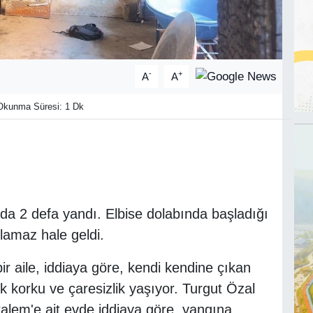
-
+
A
A
kunma Süresi: 1 Dk
ayda 2 defa yandı. Elbise dolabında başladığı
ılamaz hale geldi.
ir aile, iddiaya göre, kendi kendine çıkan
 korku ve çaresizlik yaşıyor. Turgut Özal
kalem'e ait evde iddiaya göre, yangına