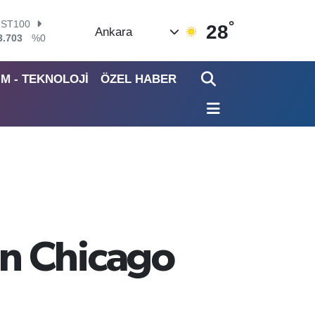
°
ITCOIN
28
Ankara
4.475,47
%0.66
OLAR
7,5986
%0.06
İM - TEKNOLOJİ
ÖZEL HABER
URO
5,0700
%0.1
TERLİN
4,2438
%0.21
RAM ALTIN
518.23
%0.39
İST100
3.703
%0
n Chicago