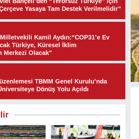
let Bahçeli’den “Terörsüz Türkiye” İçin
“Çerçeve Yasaya Tam Destek Verilmelidir”
illetvekili Kamil Aydın:“COP31’e Ev
cak Türkiye, Küresel İklim
n Merkezi Olacak"
Düzenlemesi TBMM Genel Kurulu’nda
Üniversiteye Dönüş Yolu Açıldı
lir