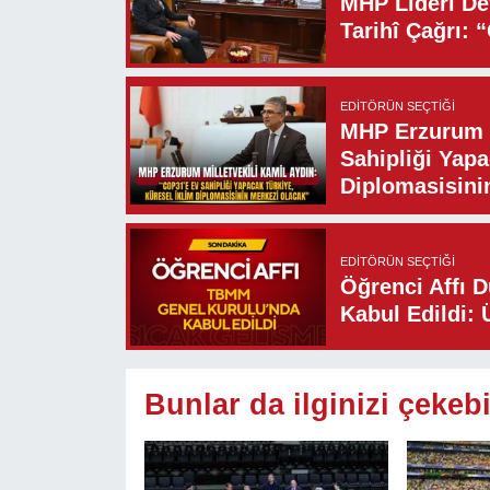
MHP Lideri Dev
Tarihî Çağrı: 
EDITÖRÜN SEÇTIĞI
MHP Erzurum M
Sahipliği Yapa
Diplomasisini
EDITÖRÜN SEÇTIĞI
Öğrenci Affı 
Kabul Edildi: 
Bunlar da ilginizi çekebi