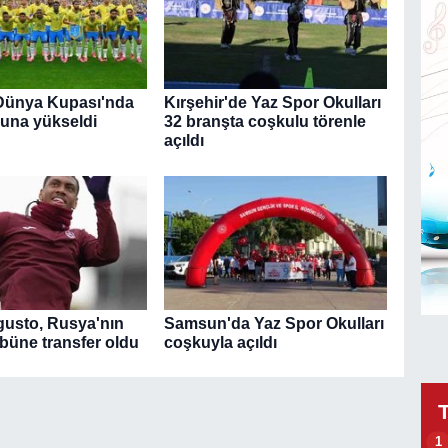
 Dünya Kupası'nda
Kırşehir'de Yaz Spor Okulları
runa yükseldi
32 branşta coşkulu törenle
açıldı
gusto, Rusya'nın
Samsun'da Yaz Spor Okulları
übüne transfer oldu
coşkuyla açıldı
1