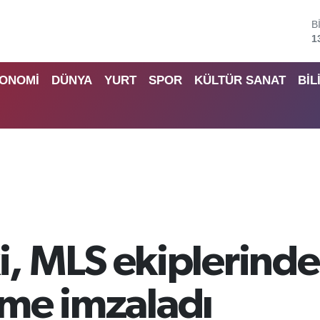
B
6
D
4
ONOMİ
DÜNYA
YURT
SPOR
KÜLTÜR SANAT
BİL
E
5
S
6
G
6
B
1
, MLS ekiplerinde
eşme imzaladı