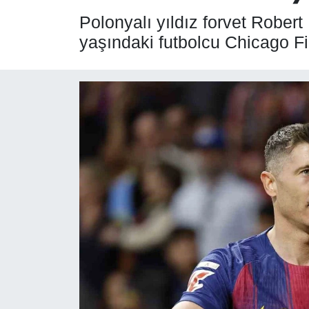
Polonyalı yıldız forvet Rober
SPOR
yaşındaki futbolcu Chicago Fir
ÇEVRE
YAŞAM
BİLİM - TEKNOLOJİ
KADIN
KÜLTÜR SANAT
MAGAZİN