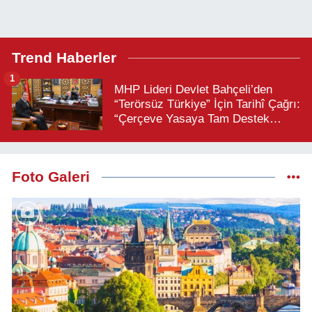
Trend Haberler
1
MHP Lideri Devlet Bahçeli’den
“Terörsüz Türkiye” İçin Tarihî Çağrı:
“Çerçeve Yasaya Tam Destek
Verilmelidir”
Foto Galeri