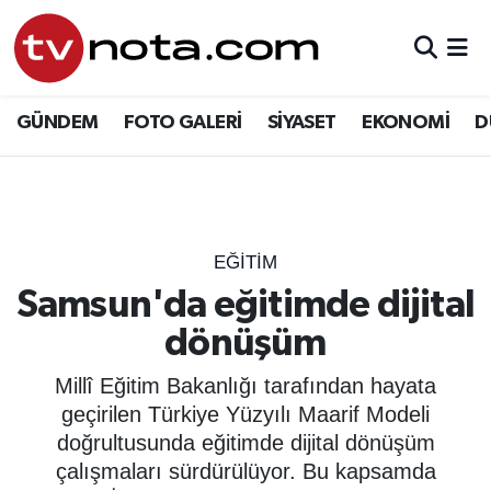
GÜNDEM
Hava Durumu
GÜNDEM
FOTO GALERİ
SİYASET
EKONOMİ
D
SİYASET
Trafik Durumu
EKONOMİ
Süper Lig Puan Durumu ve Fikstür
DÜNYA
Tüm Manşetler
EĞİTİM
Samsun'da eğitimde dijital
YURT
Son Dakika Haberleri
dönüşüm
EĞİTİM
Haber Arşivi
Millî Eğitim Bakanlığı tarafından hayata
geçirilen Türkiye Yüzyılı Maarif Modeli
ÖZEL HABER
doğrultusunda eğitimde dijital dönüşüm
çalışmaları sürdürülüyor. Bu kapsamda
SAĞLIK