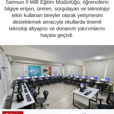
Samsun İl Millî Eğitim Müdürlüğü, öğrencilerin
bilgiye erişen, üreten, sorgulayan ve teknolojiyi
SPOR
etkin kullanan bireyler olarak yetişmesini
desteklemek amacıyla okullarda önemli
ÇEVRE
teknoloji altyapısı ve donanım yatırımlarını
hayata geçirdi.
YAŞAM
BİLİM - TEKNOLOJİ
KADIN
KÜLTÜR SANAT
MAGAZİN