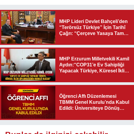
MHP Lideri Devlet Bahçeli’den
“Terörsüz Türkiye” İçin Tarihî
Çağrı: “Çerçeve Yasaya Tam
Destek Verilmelidir”
MHP Erzurum Milletvekili Kamil
Aydın:“COP31’e Ev Sahipliği
Yapacak Türkiye, Küresel İklim
Diplomasisinin Merkezi
Olacak"
Öğrenci Affı Düzenlemesi
TBMM Genel Kurulu’nda Kabul
Edildi: Üniversiteye Dönüş
Yolu Açıldı