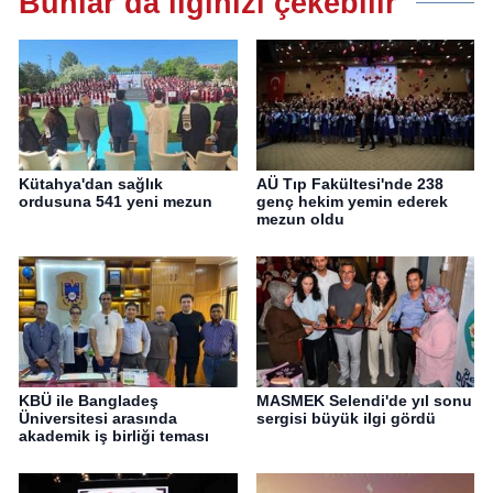
Bunlar da ilginizi çekebilir
Kütahya'dan sağlık
AÜ Tıp Fakültesi'nde 238
ordusuna 541 yeni mezun
genç hekim yemin ederek
mezun oldu
KBÜ ile Bangladeş
MASMEK Selendi'de yıl sonu
Üniversitesi arasında
sergisi büyük ilgi gördü
akademik iş birliği teması