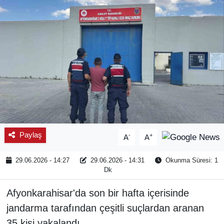
SPOR
ÇEVRE
YAŞAM
BİLİM - TEKNOLOJİ
KADIN
Paylaş
-
+
A
A
KÜLTÜR SANAT
29.06.2026 - 14:27
29.06.2026 - 14:31
Okunma Süresi: 1
MAGAZİN
Dk
Afyonkarahisar'da son bir hafta içerisinde
jandarma tarafından çeşitli suçlardan aranan
35 kişi yakalandı.