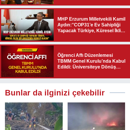
Destek Verilmelidir”
MHP Erzurum Milletvekili Kamil
Aydın:“COP31’e Ev Sahipliği
Yapacak Türkiye, Küresel İklim
Diplomasisinin Merkezi
Olacak"
Öğrenci Affı Düzenlemesi
TBMM Genel Kurulu’nda Kabul
Edildi: Üniversiteye Dönüş
Yolu Açıldı
Bunlar da ilginizi çekebilir