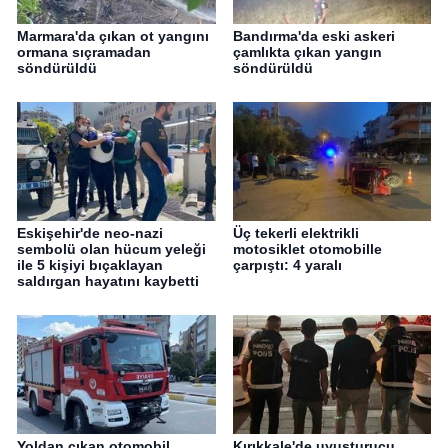
Marmara'da çıkan ot yangını
Bandırma'da eski askeri
ormana sıçramadan
çamlıkta çıkan yangın
söndürüldü
söndürüldü
Eskişehir'de neo-nazi
Üç tekerli elektrikli
sembolü olan hücum yeleği
motosiklet otomobille
ile 5 kişiyi bıçaklayan
çarpıştı: 4 yaralı
saldırgan hayatını kaybetti
Yoldan çıkan otomobil
Kırıkkale'de uyuşturucu