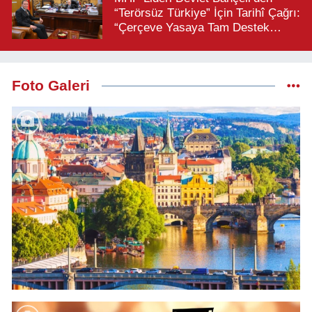
“Terörsüz Türkiye” İçin Tarihî Çağrı:
“Çerçeve Yasaya Tam Destek
Verilmelidir”
Foto Galeri