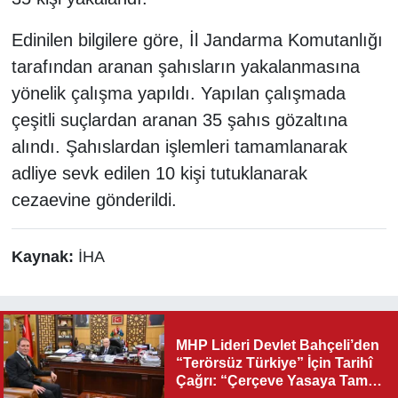
Edinilen bilgilere göre, İl Jandarma Komutanlığı
tarafından aranan şahısların yakalanmasına
yönelik çalışma yapıldı. Yapılan çalışmada
çeşitli suçlardan aranan 35 şahıs gözaltına
alındı. Şahıslardan işlemleri tamamlanarak
adliye sevk edilen 10 kişi tutuklanarak
cezaevine gönderildi.
Kaynak:
İHA
MHP Lideri Devlet Bahçeli’den
“Terörsüz Türkiye” İçin Tarihî
Çağrı: “Çerçeve Yasaya Tam