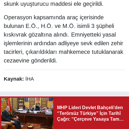
skunk uyuşturucu maddesi ele geçirildi.
Operasyon kapsamında araç içerisinde
bulunan E.Ö., H.Ö. ve M.Ö. isimli 3 şüpheli
kıskıvrak gözaltına alındı. Emniyetteki yasal
işlemlerinin ardından adliyeye sevk edilen zehir
tacirleri, çıkarıldıkları mahkemece tutuklanarak
cezaevine gönderildi.
Kaynak:
İHA
MHP Lideri Devlet Bahçeli’den
“Terörsüz Türkiye” İçin Tarihî
Çağrı: “Çerçeve Yasaya Tam
Destek Verilmelidir”