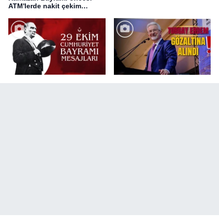
ATM'lerde nakit çekim
değişikliği