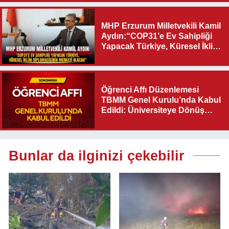
MHP Erzurum Milletvekili Kamil
Aydın:“COP31’e Ev Sahipliği
Yapacak Türkiye, Küresel İklim
Diplomasisinin Merkezi
Olacak"
Öğrenci Affı Düzenlemesi
TBMM Genel Kurulu’nda Kabul
Edildi: Üniversiteye Dönüş
Yolu Açıldı
Bunlar da ilginizi çekebilir