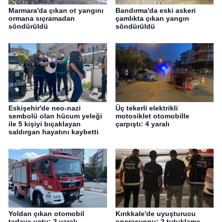
Marmara'da çıkan ot yangını
Bandırma'da eski askeri
ormana sıçramadan
çamlıkta çıkan yangın
söndürüldü
söndürüldü
Eskişehir'de neo-nazi
Üç tekerli elektrikli
sembolü olan hücum yeleği
motosiklet otomobille
ile 5 kişiyi bıçaklayan
çarpıştı: 4 yaralı
saldırgan hayatını kaybetti
Yoldan çıkan otomobil
Kırıkkale'de uyuşturucu
tarlaya uçtu: 2 yaralı
operasyonu: 2 tutuklama