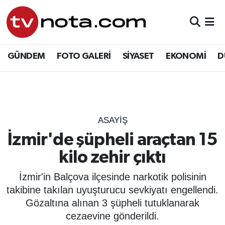
GÜNDEM
Hava Durumu
GÜNDEM
FOTO GALERİ
SİYASET
EKONOMİ
D
SİYASET
Trafik Durumu
EKONOMİ
Süper Lig Puan Durumu ve Fikstür
DÜNYA
Tüm Manşetler
ASAYIŞ
İzmir'de şüpheli araçtan 15
YURT
Son Dakika Haberleri
kilo zehir çıktı
EĞİTİM
Haber Arşivi
İzmir'in Balçova ilçesinde narkotik polisinin
takibine takılan uyuşturucu sevkiyatı engellendi.
ÖZEL HABER
Gözaltına alınan 3 şüpheli tutuklanarak
cezaevine gönderildi.
SAĞLIK