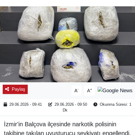
SPOR
ÇEVRE
YAŞAM
BİLİM - TEKNOLOJİ
KADIN
KÜLTÜR SANAT
Paylaş
-
+
A
A
MAGAZİN
29.06.2026 - 09:41
29.06.2026 - 09:50
Okunma Süresi: 1
Dk
İzmir'in Balçova ilçesinde narkotik polisinin
takibine takılan uyuşturucu sevkiyatı engellendi.