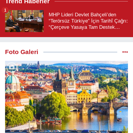
Trend Haberler
1
MHP Lideri Devlet Bahçeli’den
“Terörsüz Türkiye” İçin Tarihî Çağrı:
“Çerçeve Yasaya Tam Destek
Verilmelidir”
Foto Galeri