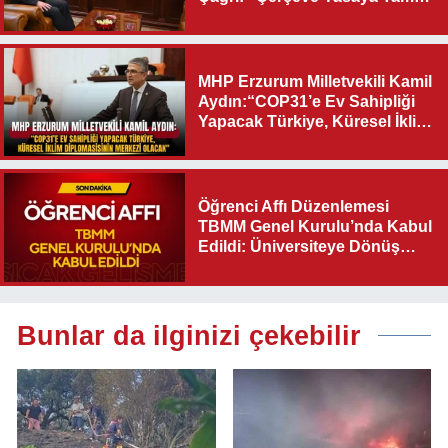
Destek Verilmelidir”
MHP Erzurum Milletvekili Kamil
Aydın:“COP31’e Ev Sahipliği
Yapacak Türkiye, Küresel İklim
Diplomasisinin Merkezi
Olacak"
Öğrenci Affı Düzenlemesi
TBMM Genel Kurulu’nda Kabul
Edildi: Üniversiteye Dönüş
Yolu Açıldı
Bunlar da ilginizi çekebilir