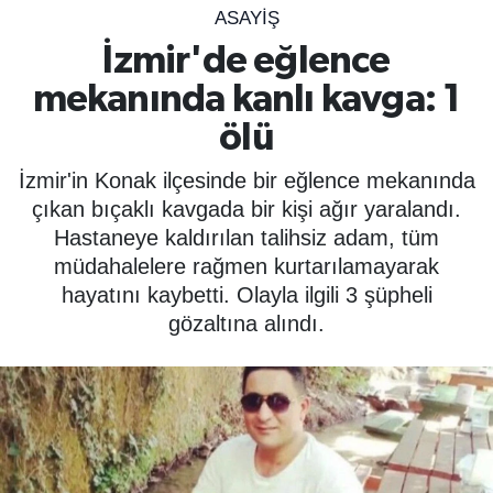
ASAYIŞ
SPOR
İzmir'de eğlence
mekanında kanlı kavga: 1
ÇEVRE
ölü
YAŞAM
İzmir'in Konak ilçesinde bir eğlence mekanında
BİLİM - TEKNOLOJİ
çıkan bıçaklı kavgada bir kişi ağır yaralandı.
Hastaneye kaldırılan talihsiz adam, tüm
KADIN
müdahalelere rağmen kurtarılamayarak
hayatını kaybetti. Olayla ilgili 3 şüpheli
KÜLTÜR SANAT
gözaltına alındı.
MAGAZİN