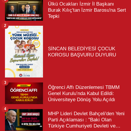
Ülkü Ocakları İzmir İl Başkanı
Burak Kılıç'tan İzmir Barosu'na Sert
Tepki
2
SİNCAN BELEDİYESİ ÇOCUK
KOROSU BAŞVURU DUYURU
3
Öğrenci Affı Düzenlemesi TBMM
Genel Kurulu’nda Kabul Edildi:
Üniversiteye Dönüş Yolu Açıldı
4
MHP Lideri Devlet Bahçeli'den Yeni
Parti Açıklaması : "Baki Olan
Türkiye Cumhuriyeti Devleti ve