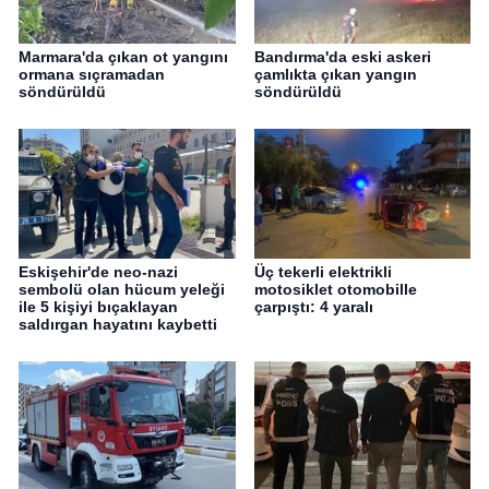
Marmara'da çıkan ot yangını
Bandırma'da eski askeri
ormana sıçramadan
çamlıkta çıkan yangın
söndürüldü
söndürüldü
Eskişehir'de neo-nazi
Üç tekerli elektrikli
sembolü olan hücum yeleği
motosiklet otomobille
ile 5 kişiyi bıçaklayan
çarpıştı: 4 yaralı
saldırgan hayatını kaybetti