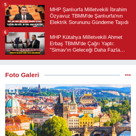
Büyük Türk Milletidir"
5
MHP Şanlıurfa Milletvekili İbrahim
Özyavuz TBMM'de Şanlıurfa'nın
Elektrik Sorununu Gündeme Taşıdı
6
MHP Kütahya Milletvekili Ahmet
Erbaş TBMM'de Çağrı Yaptı:
"Simav'ın Geleceği Daha Fazla
Beklemesin"
Foto Galeri