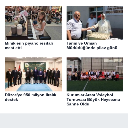
Miniklerin piyano resitali
Tarım ve Orman
mest etti
Müdürlüğünde pilav günü
Düzce'ye 950 milyon liralık
Kurumlar Arası Voleybol
destek
Turnuvası Büyük Heyecana
Sahne Oldu