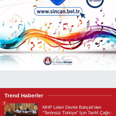
Trend Haberler
1
MHP Lideri Devlet Bahçeli’den
“Terörsüz Türkiye” İçin Tarihî Çağrı: