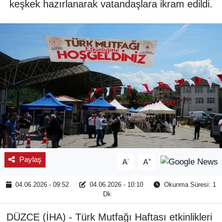
keşkek hazırlanarak vatandaşlara ikram edildi.
SPOR
ÇEVRE
YAŞAM
BİLİM - TEKNOLOJİ
KADIN
KÜLTÜR SANAT
Paylaş
-
+
A
A
MAGAZİN
04.06.2026 - 09:52
04.06.2026 - 10:10
Okunma Süresi: 1
Dk
DÜZCE (İHA) - Türk Mutfağı Haftası etkinlikleri