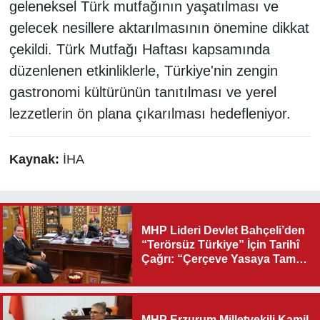
geleneksel Türk mutfağının yaşatılması ve
gelecek nesillere aktarılmasının önemine dikkat
çekildi. Türk Mutfağı Haftası kapsamında
düzenlenen etkinliklerle, Türkiye'nin zengin
gastronomi kültürünün tanıtılması ve yerel
lezzetlerin ön plana çıkarılması hedefleniyor.
Kaynak:
İHA
MHP Lideri Devlet Bahçeli’den
“Terörsüz Türkiye” İçin Tarihî
Çağrı: “Çerçeve Yasaya Tam
Destek Verilmelidir”
MHP Erzurum Milletvekili Kamil