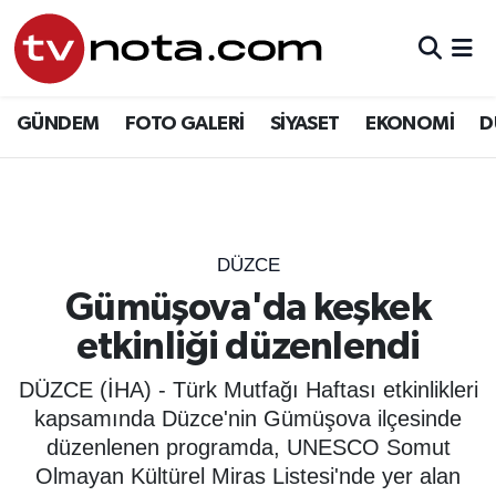
GÜNDEM
Hava Durumu
GÜNDEM
FOTO GALERİ
SİYASET
EKONOMİ
D
SİYASET
Trafik Durumu
EKONOMİ
Süper Lig Puan Durumu ve Fikstür
DÜNYA
Tüm Manşetler
DÜZCE
Gümüşova'da keşkek
YURT
Son Dakika Haberleri
etkinliği düzenlendi
EĞİTİM
Haber Arşivi
DÜZCE (İHA) - Türk Mutfağı Haftası etkinlikleri
kapsamında Düzce'nin Gümüşova ilçesinde
ÖZEL HABER
düzenlenen programda, UNESCO Somut
Olmayan Kültürel Miras Listesi'nde yer alan
SAĞLIK