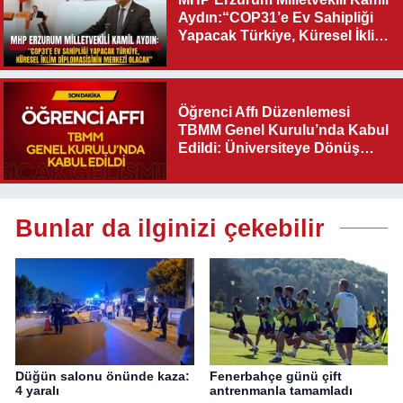
Aydın:“COP31’e Ev Sahipliği
Yapacak Türkiye, Küresel İklim
Diplomasisinin Merkezi
Olacak"
Öğrenci Affı Düzenlemesi
TBMM Genel Kurulu’nda Kabul
Edildi: Üniversiteye Dönüş
Yolu Açıldı
Bunlar da ilginizi çekebilir
Düğün salonu önünde kaza:
Fenerbahçe günü çift
4 yaralı
antrenmanla tamamladı