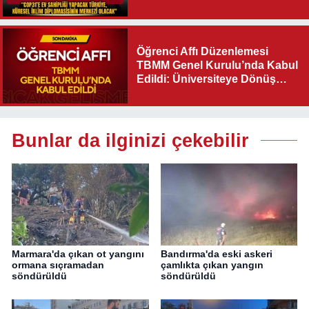
Diplomasisinin Merkezi
Olacak"
Öğrenci Affı Düzenlemesi
TBMM Genel Kurulu’nda Kabul
Edildi: Üniversiteye Dönüş
Yolu Açıldı
Bunlar da ilginizi çekebilir
Marmara'da çıkan ot yangını
Bandırma'da eski askeri
ormana sıçramadan
çamlıkta çıkan yangın
söndürüldü
söndürüldü