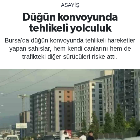
ASAYIŞ
SPOR
Düğün konvoyunda
tehlikeli yolculuk
ÇEVRE
Bursa'da düğün konvoyunda tehlikeli hareketler
YAŞAM
yapan şahıslar, hem kendi canlarını hem de
trafikteki diğer sürücüleri riske attı.
BİLİM - TEKNOLOJİ
KADIN
KÜLTÜR SANAT
MAGAZİN