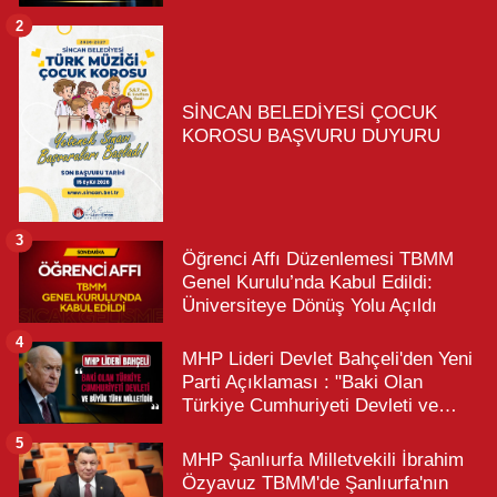
2
SİNCAN BELEDİYESİ ÇOCUK
KOROSU BAŞVURU DUYURU
3
Öğrenci Affı Düzenlemesi TBMM
Genel Kurulu’nda Kabul Edildi:
Üniversiteye Dönüş Yolu Açıldı
4
MHP Lideri Devlet Bahçeli'den Yeni
Parti Açıklaması : "Baki Olan
Türkiye Cumhuriyeti Devleti ve
Büyük Türk Milletidir"
5
MHP Şanlıurfa Milletvekili İbrahim
Özyavuz TBMM'de Şanlıurfa'nın