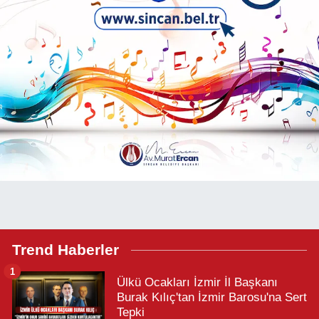
Trend Haberler
1
Ülkü Ocakları İzmir İl Başkanı
Burak Kılıç'tan İzmir Barosu'na Sert
Tepki