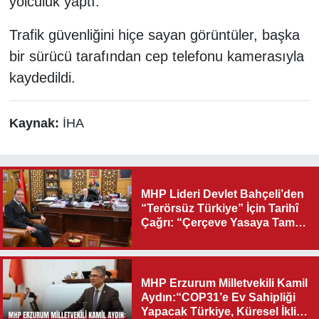
yolculuk yaptı.
Trafik güvenliğini hiçe sayan görüntüler, başka
bir sürücü tarafından cep telefonu kamerasıyla
kaydedildi.
Kaynak:
İHA
MHP Lideri Devlet Bahçeli’den
“Terörsüz Türkiye” İçin Tarihî
Çağrı: “Çerçeve Yasaya Tam
Destek Verilmelidir”
MHP Erzurum Milletvekili Kamil
Aydın:“COP31’e Ev Sahipliği
Yapacak Türkiye, Küresel İklim