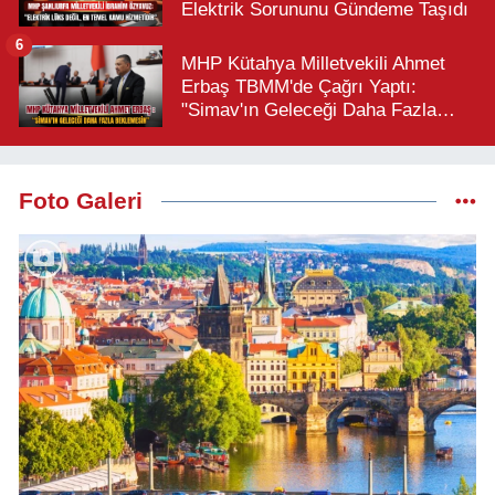
Elektrik Sorununu Gündeme Taşıdı
6
MHP Kütahya Milletvekili Ahmet
Erbaş TBMM'de Çağrı Yaptı:
"Simav'ın Geleceği Daha Fazla
Beklemesin"
Foto Galeri