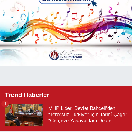
Trend Haberler
1
MHP Lideri Devlet Bahçeli’den
“Terörsüz Türkiye” İçin Tarihî Çağrı:
“Çerçeve Yasaya Tam Destek
Verilmelidir”