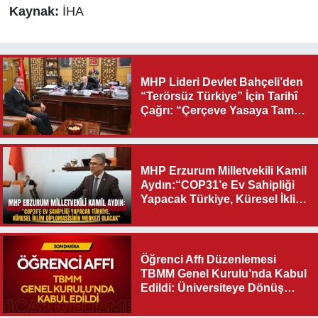
Kaynak:
İHA
MHP Lideri Devlet Bahçeli’den
“Terörsüz Türkiye” İçin Tarihî
Çağrı: “Çerçeve Yasaya Tam
Destek Verilmelidir”
MHP Erzurum Milletvekili Kamil
Aydın:“COP31’e Ev Sahipliği
Yapacak Türkiye, Küresel İklim
Diplomasisinin Merkezi
Olacak"
Öğrenci Affı Düzenlemesi
TBMM Genel Kurulu’nda Kabul
Edildi: Üniversiteye Dönüş
Yolu Açıldı