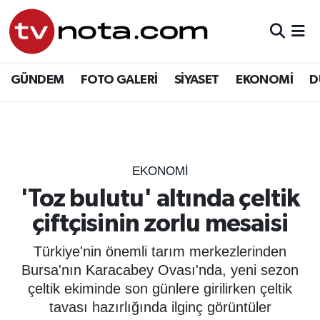
GÜNDEM
Hava Durumu
GÜNDEM
FOTO GALERİ
SİYASET
EKONOMİ
D
SİYASET
Trafik Durumu
EKONOMİ
Süper Lig Puan Durumu ve Fikstür
DÜNYA
Tüm Manşetler
EKONOMİ
'Toz bulutu' altında çeltik
YURT
Son Dakika Haberleri
çiftçisinin zorlu mesaisi
EĞİTİM
Haber Arşivi
Türkiye'nin önemli tarım merkezlerinden
Bursa'nın Karacabey Ovası'nda, yeni sezon
ÖZEL HABER
çeltik ekiminde son günlere girilirken çeltik
tavası hazırlığında ilginç görüntüler
SAĞLIK