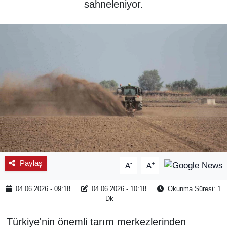
sahneleniyor.
SPOR
ÇEVRE
YAŞAM
BİLİM - TEKNOLOJİ
KADIN
KÜLTÜR SANAT
Paylaş
-
+
A
A
MAGAZİN
04.06.2026 - 09:18
04.06.2026 - 10:18
Okunma Süresi: 1
Dk
Türkiye'nin önemli tarım merkezlerinden