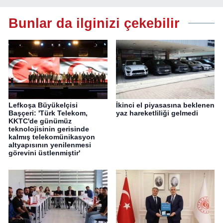
Bunlar da ilginizi çekebilir
Lefkoşa Büyükelçisi
İkinci el piyasasına beklenen
Başçeri: 'Türk Telekom,
yaz hareketliliği gelmedi
KKTC'de günümüz
teknolojisinin gerisinde
kalmış telekomünikasyon
altyapısının yenilenmesi
görevini üstlenmiştir'