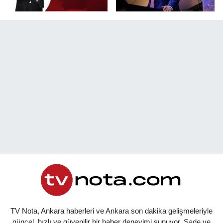
TV Nota, Ankara haberleri ve Ankara son dakika gelişmeleriyle
güncel, hızlı ve güvenilir bir haber deneyimi sunuyor. Sade ve