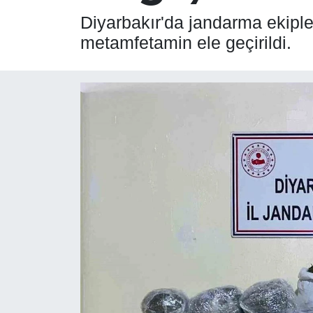
Diyarbakır'da jandarma ekipl
SPOR
metamfetamin ele geçirildi.
ÇEVRE
YAŞAM
BİLİM - TEKNOLOJİ
KADIN
KÜLTÜR SANAT
MAGAZİN