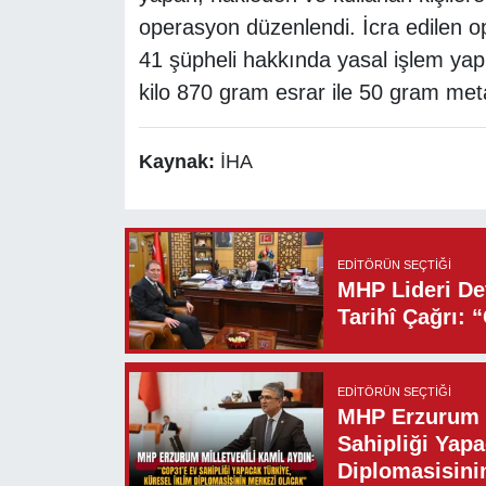
operasyon düzenlendi. İcra edilen 
41 şüpheli hakkında yasal işlem yap
kilo 870 gram esrar ile 50 gram meta
Kaynak:
İHA
EDITÖRÜN SEÇTIĞI
MHP Lideri Dev
Tarihî Çağrı: 
EDITÖRÜN SEÇTIĞI
MHP Erzurum M
Sahipliği Yapa
Diplomasisini