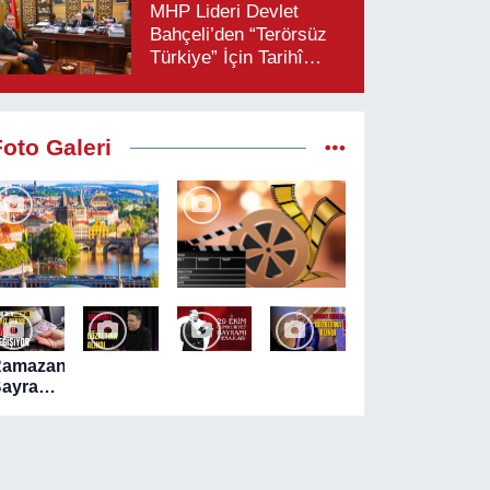
MHP Lideri Devlet
Bahçeli’den “Terörsüz
Türkiye” İçin Tarihî
Çağrı: “Çerçeve
Yasaya Tam Destek
Verilmelidir”
Foto Galeri
Ramazan
ayramı
ncesi
TM'lerde
akit
ekim