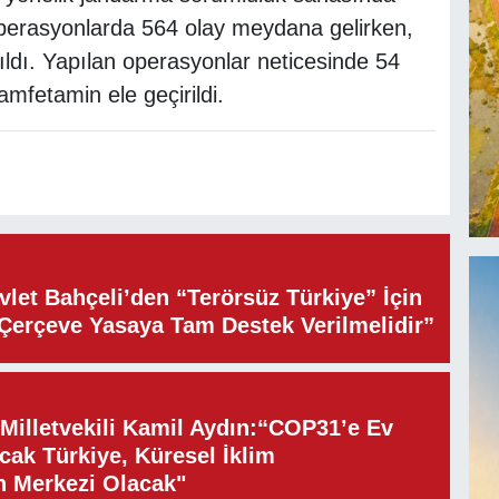
operasyonlarda 564 olay meydana gelirken,
ıldı. Yapılan operasyonlar neticesinde 54
mfetamin ele geçirildi.
let Bahçeli’den “Terörsüz Türkiye” İçin
“Çerçeve Yasaya Tam Destek Verilmelidir”
illetvekili Kamil Aydın:“COP31’e Ev
cak Türkiye, Küresel İklim
n Merkezi Olacak"