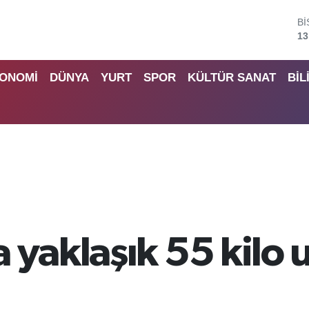
B
64
D
47
ONOMİ
DÜNYA
YURT
SPOR
KÜLTÜR SANAT
BİL
E
55
S
64
G
66
B
13
 yaklaşık 55 kilo