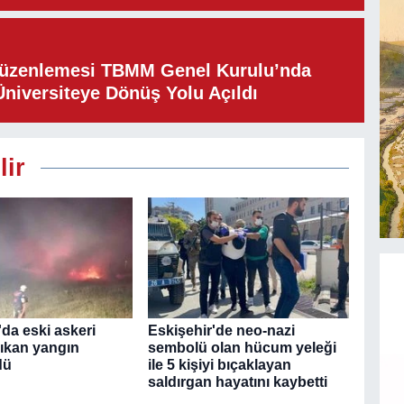
Düzenlemesi TBMM Genel Kurulu’nda
Üniversiteye Dönüş Yolu Açıldı
lir
da eski askeri
Eskişehir'de neo-nazi
çıkan yangın
sembolü olan hücum yeleği
dü
ile 5 kişiyi bıçaklayan
saldırgan hayatını kaybetti