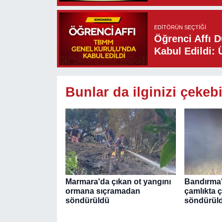
EDITÖRÜN SEÇTIĞI
Öğrenci Affı 
Kabul Edildi: 
Bunlar da ilginizi çekebi
Marmara'da çıkan ot yangını
Bandırma'
ormana sıçramadan
çamlıkta 
söndürüldü
söndürül