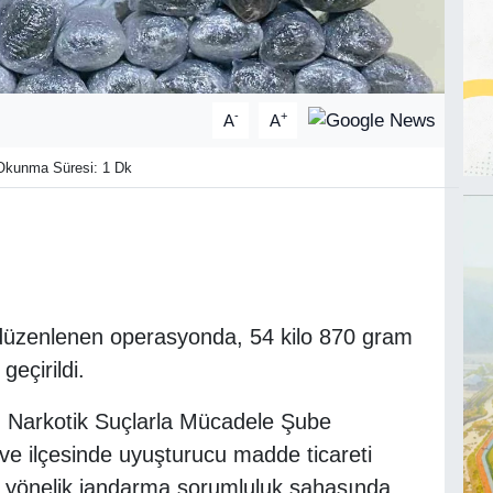
-
+
A
A
kunma Süresi: 1 Dk
 düzenlenen operasyonda, 54 kilo 870 gram
eçirildi.
, Narkotik Suçlarla Mücadele Şube
ve ilçesinde uyuşturucu madde ticareti
e yönelik jandarma sorumluluk sahasında