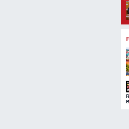
B
ö
A
n
ç