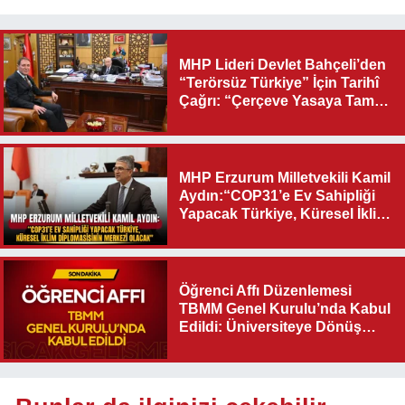
MHP Lideri Devlet Bahçeli’den
“Terörsüz Türkiye” İçin Tarihî
Çağrı: “Çerçeve Yasaya Tam
Destek Verilmelidir”
MHP Erzurum Milletvekili Kamil
Aydın:“COP31’e Ev Sahipliği
Yapacak Türkiye, Küresel İklim
Diplomasisinin Merkezi
Olacak"
Öğrenci Affı Düzenlemesi
TBMM Genel Kurulu’nda Kabul
Edildi: Üniversiteye Dönüş
Yolu Açıldı