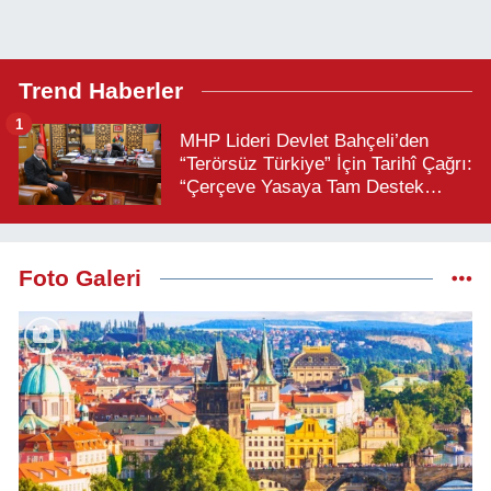
Trend Haberler
1
MHP Lideri Devlet Bahçeli’den
“Terörsüz Türkiye” İçin Tarihî Çağrı:
“Çerçeve Yasaya Tam Destek
Verilmelidir”
Foto Galeri