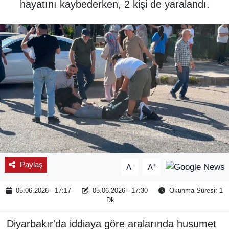
hayatını kaybederken, 2 kişi de yaralandı.
SPOR
ÇEVRE
YAŞAM
BİLİM - TEKNOLOJİ
KADIN
KÜLTÜR SANAT
Paylaş
-
+
A
A
MAGAZİN
05.06.2026 - 17:17
05.06.2026 - 17:30
Okunma Süresi: 1
Dk
Diyarbakır'da iddiaya göre aralarında husumet