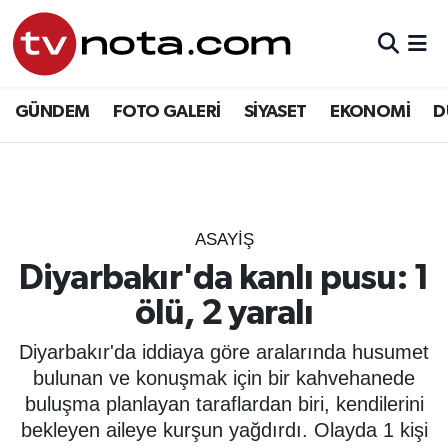
GÜNDEM
Hava Durumu
GÜNDEM
FOTO GALERİ
SİYASET
EKONOMİ
D
SİYASET
Trafik Durumu
EKONOMİ
Süper Lig Puan Durumu ve Fikstür
DÜNYA
Tüm Manşetler
ASAYIŞ
Diyarbakır'da kanlı pusu: 1
YURT
Son Dakika Haberleri
ölü, 2 yaralı
EĞİTİM
Haber Arşivi
Diyarbakır'da iddiaya göre aralarında husumet
bulunan ve konuşmak için bir kahvehanede
ÖZEL HABER
buluşma planlayan taraflardan biri, kendilerini
bekleyen aileye kurşun yağdırdı. Olayda 1 kişi
SAĞLIK