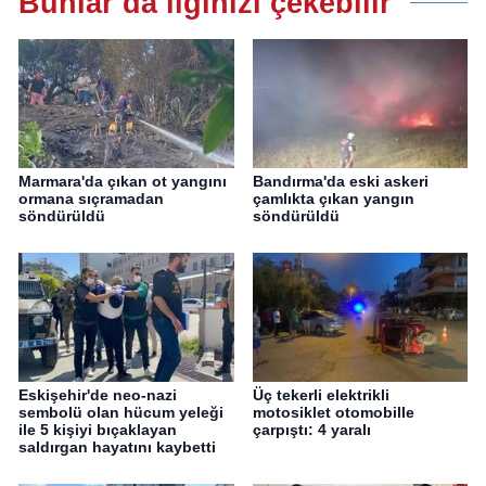
Bunlar da ilginizi çekebilir
Marmara'da çıkan ot yangını
Bandırma'da eski askeri
ormana sıçramadan
çamlıkta çıkan yangın
söndürüldü
söndürüldü
Eskişehir'de neo-nazi
Üç tekerli elektrikli
sembolü olan hücum yeleği
motosiklet otomobille
ile 5 kişiyi bıçaklayan
çarpıştı: 4 yaralı
saldırgan hayatını kaybetti