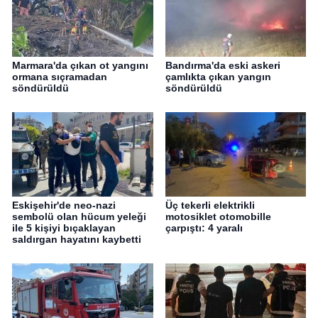
Marmara'da çıkan ot yangını
Bandırma'da eski askeri
ormana sıçramadan
çamlıkta çıkan yangın
söndürüldü
söndürüldü
Eskişehir'de neo-nazi
Üç tekerli elektrikli
sembolü olan hücum yeleği
motosiklet otomobille
ile 5 kişiyi bıçaklayan
çarpıştı: 4 yaralı
saldırgan hayatını kaybetti