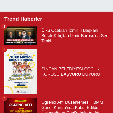
Trend Haberler
1
Ülkü Ocakları İzmir İl Başkanı
Burak Kılıç'tan İzmir Barosu'na Sert
Tepki
2
SİNCAN BELEDİYESİ ÇOCUK
KOROSU BAŞVURU DUYURU
3
Öğrenci Affı Düzenlemesi TBMM
Genel Kurulu’nda Kabul Edildi:
Üniversiteye Dönüş Yolu Açıldı