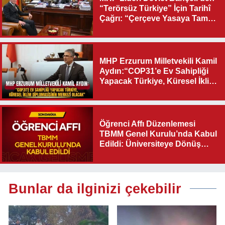
“Terörsüz Türkiye” İçin Tarihî
Çağrı: “Çerçeve Yasaya Tam
Destek Verilmelidir”
MHP Erzurum Milletvekili Kamil
Aydın:“COP31’e Ev Sahipliği
Yapacak Türkiye, Küresel İklim
Diplomasisinin Merkezi
Olacak"
Öğrenci Affı Düzenlemesi
TBMM Genel Kurulu’nda Kabul
Edildi: Üniversiteye Dönüş
Yolu Açıldı
Bunlar da ilginizi çekebilir