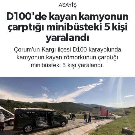
ASAYIŞ
SPOR
D100'de kayan kamyonun
çarptığı minibüsteki 5 kişi
ÇEVRE
yaralandı
YAŞAM
Çorum'un Kargı ilçesi D100 karayolunda
BİLİM - TEKNOLOJİ
kamyonun kayan römorkunun çarptığı
minibüsteki 5 kişi yaralandı.
KADIN
KÜLTÜR SANAT
MAGAZİN