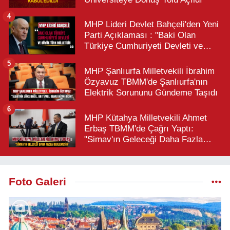
4
MHP Lideri Devlet Bahçeli'den Yeni
Parti Açıklaması : "Baki Olan
Türkiye Cumhuriyeti Devleti ve
Büyük Türk Milletidir"
5
MHP Şanlıurfa Milletvekili İbrahim
Özyavuz TBMM'de Şanlıurfa'nın
Elektrik Sorununu Gündeme Taşıdı
6
MHP Kütahya Milletvekili Ahmet
Erbaş TBMM'de Çağrı Yaptı:
"Simav'ın Geleceği Daha Fazla
Beklemesin"
Foto Galeri