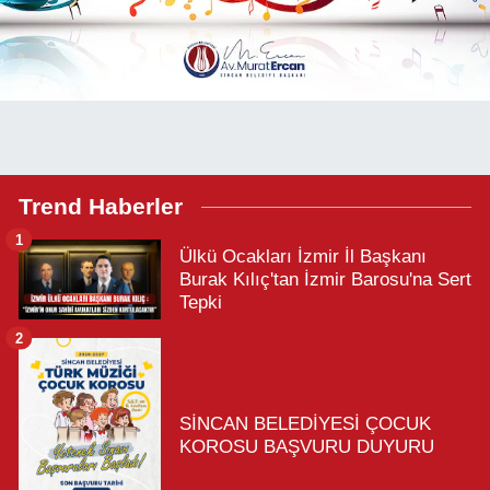
Trend Haberler
1
Ülkü Ocakları İzmir İl Başkanı
Burak Kılıç'tan İzmir Barosu'na Sert
Tepki
2
SİNCAN BELEDİYESİ ÇOCUK
KOROSU BAŞVURU DUYURU