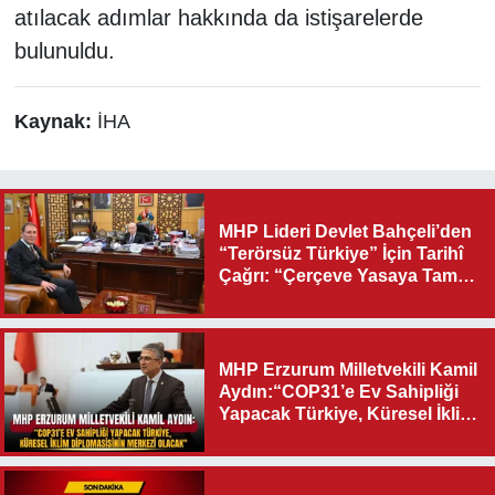
atılacak adımlar hakkında da istişarelerde
bulunuldu.
Kaynak:
İHA
MHP Lideri Devlet Bahçeli’den
“Terörsüz Türkiye” İçin Tarihî
Çağrı: “Çerçeve Yasaya Tam
Destek Verilmelidir”
MHP Erzurum Milletvekili Kamil
Aydın:“COP31’e Ev Sahipliği
Yapacak Türkiye, Küresel İklim
Diplomasisinin Merkezi
Olacak"