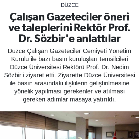
DÜZCE
SPOR
Çalışan Gazeteciler öneri
ve taleplerini Rektör Prof.
ÇEVRE
Dr. Sözbir'e anlattılar
YAŞAM
Düzce Çalışan Gazeteciler Cemiyeti Yönetim
BİLİM - TEKNOLOJİ
Kurulu ile bazı basın kuruluşları temsilcileri
Düzce Üniversitesi Rektörü Prof. Dr. Nedim
KADIN
Sözbir'i ziyaret etti. Ziyarette Düzce Üniversitesi
ile basın arasındaki ilişkilerin geliştirilmesine
KÜLTÜR SANAT
yönelik yapılması gerekenler ve atılması
gereken adımlar masaya yatırıldı.
MAGAZİN