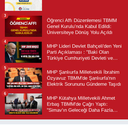
3
Öğrenci Affı Düzenlemesi TBMM
Genel Kurulu’nda Kabul Edildi:
Üniversiteye Dönüş Yolu Açıldı
4
MHP Lideri Devlet Bahçeli'den Yeni
Parti Açıklaması : "Baki Olan
Türkiye Cumhuriyeti Devleti ve
Büyük Türk Milletidir"
5
MHP Şanlıurfa Milletvekili İbrahim
Özyavuz TBMM'de Şanlıurfa'nın
Elektrik Sorununu Gündeme Taşıdı
6
MHP Kütahya Milletvekili Ahmet
Erbaş TBMM'de Çağrı Yaptı:
"Simav'ın Geleceği Daha Fazla
Beklemesin"