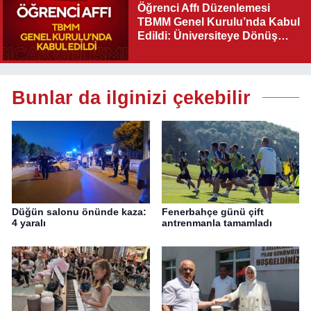
Öğrenci Affı Düzenlemesi
TBMM Genel Kurulu’nda Kabul
Edildi: Üniversiteye Dönüş
Yolu Açıldı
Bunlar da ilginizi çekebilir
Düğün salonu önünde kaza:
Fenerbahçe günü çift
4 yaralı
antrenmanla tamamladı