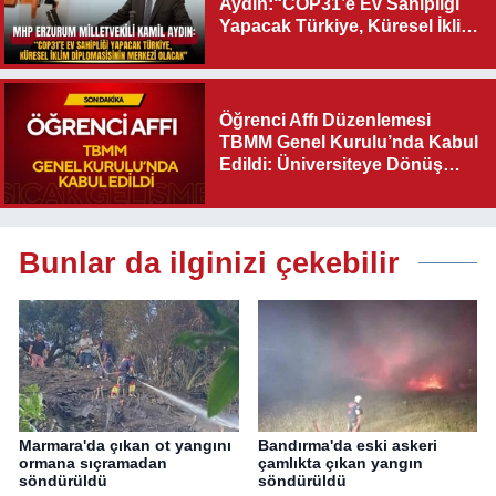
Aydın:“COP31’e Ev Sahipliği
Yapacak Türkiye, Küresel İklim
Diplomasisinin Merkezi
Olacak"
Öğrenci Affı Düzenlemesi
TBMM Genel Kurulu’nda Kabul
Edildi: Üniversiteye Dönüş
Yolu Açıldı
Bunlar da ilginizi çekebilir
Marmara'da çıkan ot yangını
Bandırma'da eski askeri
ormana sıçramadan
çamlıkta çıkan yangın
söndürüldü
söndürüldü