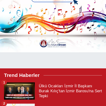
Trend Haberler
1
Ülkü Ocakları İzmir İl Başkanı
Burak Kılıç'tan İzmir Barosu'na Sert
Tepki
2