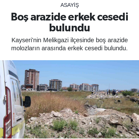
ASAYIŞ
SPOR
Boş arazide erkek cesedi
bulundu
ÇEVRE
Kayseri'nin Melikgazi ilçesinde boş arazide
YAŞAM
molozların arasında erkek cesedi bulundu.
BİLİM - TEKNOLOJİ
KADIN
KÜLTÜR SANAT
MAGAZİN