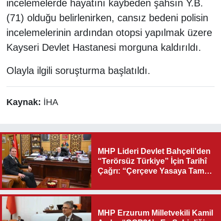
incelemelerde hayatını kaybeden şahsın Y.B.
(71) olduğu belirlenirken, cansız bedeni polisin
incelemelerinin ardından otopsi yapılmak üzere
Kayseri Devlet Hastanesi morguna kaldırıldı.
Olayla ilgili soruşturma başlatıldı.
Kaynak:
İHA
MHP Lideri Devlet Bahçeli’den
“Terörsüz Türkiye” İçin Tarihî
Çağrı: “Çerçeve Yasaya Tam
Destek Verilmelidir”
MHP Erzurum Milletvekili Kamil