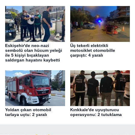
Eskişehir'de neo-nazi
Üç tekerli elektrikli
sembolü olan hücum yeleği
motosiklet otomobille
ile 5 kişiyi bıçaklayan
çarpıştı: 4 yaralı
saldırgan hayatını kaybetti
Yoldan çıkan otomobil
Kırıkkale'de uyuşturucu
tarlaya uçtu: 2 yaralı
operasyonu: 2 tutuklama