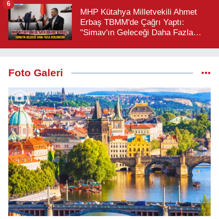
6
MHP Kütahya Milletvekili Ahmet
Erbaş TBMM'de Çağrı Yaptı:
"Simav'ın Geleceği Daha Fazla
Beklemesin"
Foto Galeri