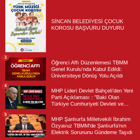
SİNCAN BELEDİYESİ ÇOCUK
KOROSU BAŞVURU DUYURU
3
Öğrenci Affı Düzenlemesi TBMM
Genel Kurulu’nda Kabul Edildi:
Üniversiteye Dönüş Yolu Açıldı
4
MHP Lideri Devlet Bahçeli'den Yeni
Parti Açıklaması : "Baki Olan
Türkiye Cumhuriyeti Devleti ve
Büyük Türk Milletidir"
5
MHP Şanlıurfa Milletvekili İbrahim
Özyavuz TBMM'de Şanlıurfa'nın
Elektrik Sorununu Gündeme Taşıdı