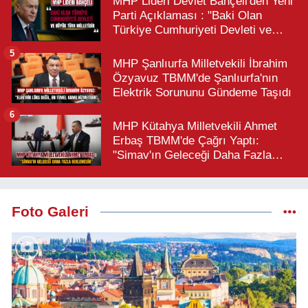
MHP Lideri Devlet Bahçeli'den Yeni
Parti Açıklaması : "Baki Olan
Türkiye Cumhuriyeti Devleti ve
Büyük Türk Milletidir"
5
MHP Şanlıurfa Milletvekili İbrahim
Özyavuz TBMM'de Şanlıurfa'nın
Elektrik Sorununu Gündeme Taşıdı
6
MHP Kütahya Milletvekili Ahmet
Erbaş TBMM'de Çağrı Yaptı:
"Simav'ın Geleceği Daha Fazla
Beklemesin"
Foto Galeri