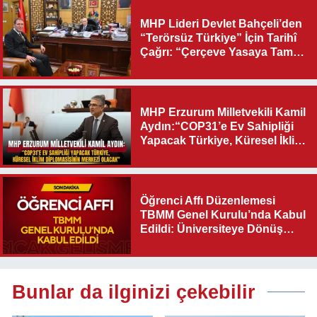
MHP Lideri Devlet Bahçeli’den
“Terörsüz Türkiye” İçin Tarihî
Çağrı: “Çerçeve Yasaya Tam
Destek Verilmelidir”
MHP Erzurum Milletvekili Kamil
Aydın:“COP31’e Ev Sahipliği
Yapacak Türkiye, Küresel İklim
Diplomasisinin Merkezi
Olacak"
Öğrenci Affı Düzenlemesi
TBMM Genel Kurulu’nda Kabul
Edildi: Üniversiteye Dönüş
Yolu Açıldı
Bunlar da ilginizi çekebilir