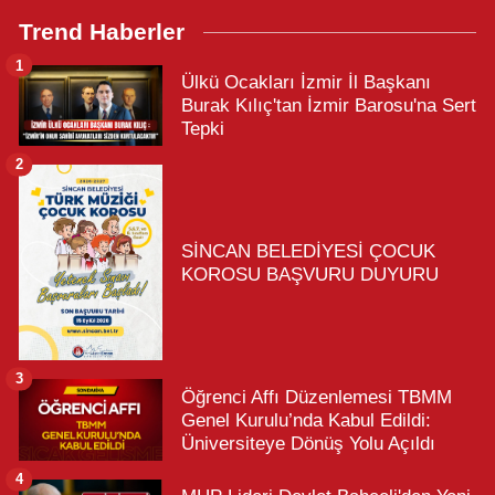
Trend Haberler
1
Ülkü Ocakları İzmir İl Başkanı
Burak Kılıç'tan İzmir Barosu'na Sert
Tepki
2
SİNCAN BELEDİYESİ ÇOCUK
KOROSU BAŞVURU DUYURU
3
Öğrenci Affı Düzenlemesi TBMM
Genel Kurulu’nda Kabul Edildi:
Üniversiteye Dönüş Yolu Açıldı
4