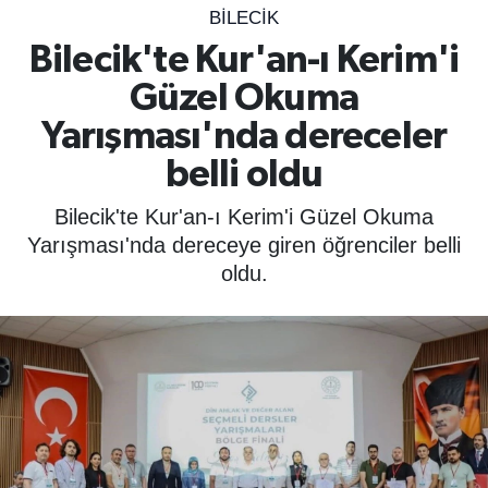
BILECIK
SPOR
Bilecik'te Kur'an-ı Kerim'i
Güzel Okuma
ÇEVRE
Yarışması'nda dereceler
YAŞAM
belli oldu
BİLİM - TEKNOLOJİ
Bilecik'te Kur'an-ı Kerim'i Güzel Okuma
Yarışması'nda dereceye giren öğrenciler belli
KADIN
oldu.
KÜLTÜR SANAT
MAGAZİN