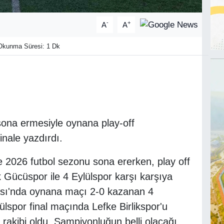
-
+
A
A
kunma Süresi: 1 Dk
sona ermesiyle oynana play-off
nale yazdırdı.
e 2026 futbol sezonu sona ererken, play off
 Gücüspor ile 4 Eylülspor karşı karşıya
hası'nda oynana maçı 2-0 kazanan 4
lülspor final maçında Lefke Birlikspor'u
 rakibi oldu. Şampiyonluğun belli olacağı