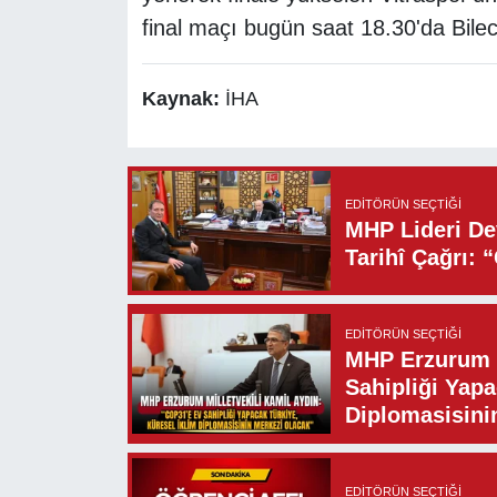
final maçı bugün saat 18.30'da Bile
Kaynak:
İHA
EDITÖRÜN SEÇTIĞI
MHP Lideri Dev
Tarihî Çağrı: 
EDITÖRÜN SEÇTIĞI
MHP Erzurum M
Sahipliği Yapa
Diplomasisini
EDITÖRÜN SEÇTIĞI