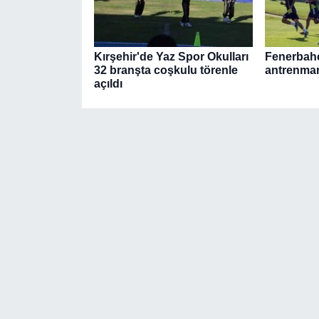
Kırşehir'de Yaz Spor Okulları
Fenerbahç
32 branşta coşkulu törenle
antrenman
açıldı