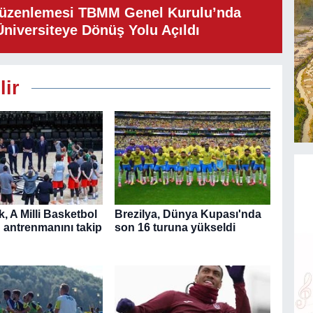
Düzenlemesi TBMM Genel Kurulu’nda
Üniversiteye Dönüş Yolu Açıldı
lir
, A Milli Basketbol
Brezilya, Dünya Kupası'nda
n antrenmanını takip
son 16 turuna yükseldi