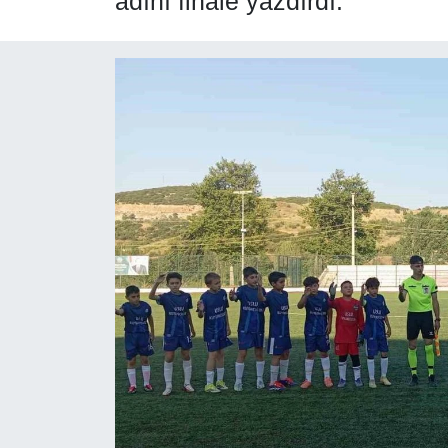
adını finale yazdırdı.
SPOR
ÇEVRE
YAŞAM
BİLİM - TEKNOLOJİ
KADIN
KÜLTÜR SANAT
MAGAZİN