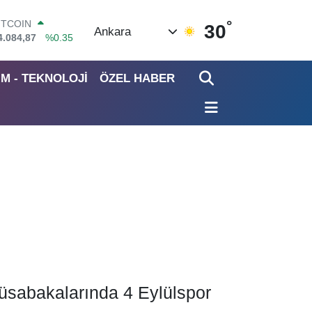
°
ITCOIN
30
Ankara
4.084,87
%0.35
OLAR
7,5785
%0.1
İM - TEKNOLOJİ
ÖZEL HABER
URO
4,9297
%0.14
TERLİN
4,0850
%0.14
RAM ALTIN
422.94
%3.06
İST100
3.688
%0
üsabakalarında 4 Eylülspor