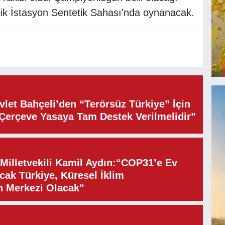
cik İstasyon Sentetik Sahası'nda oynanacak.
let Bahçeli’den “Terörsüz Türkiye” İçin
“Çerçeve Yasaya Tam Destek Verilmelidir”
illetvekili Kamil Aydın:“COP31’e Ev
cak Türkiye, Küresel İklim
n Merkezi Olacak"