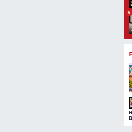
6
B
ö
A