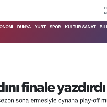
B
6
D
4
ONOMİ
DÜNYA
YURT
SPOR
KÜLTÜR SANAT
BİL
E
5
S
6
G
6
B
1
ını finale yazdırdı
 sezon sona ermesiyle oynana play-off m