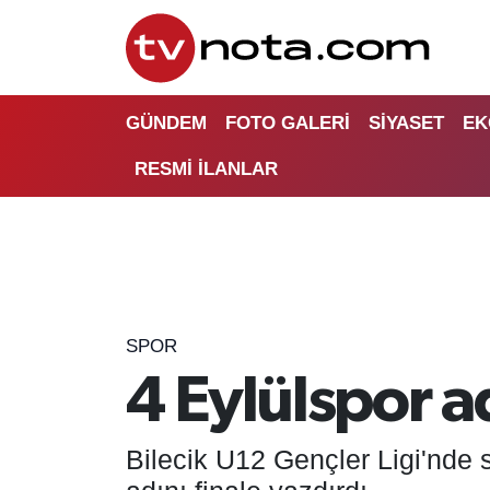
GÜNDEM
Hava Durumu
GÜNDEM
FOTO GALERİ
SİYASET
EK
SİYASET
Trafik Durumu
RESMİ İLANLAR
EKONOMİ
Süper Lig Puan Durumu ve Fikstür
DÜNYA
Tüm Manşetler
YURT
Son Dakika Haberleri
SPOR
EĞİTİM
Haber Arşivi
4 Eylülspor ad
ÖZEL HABER
Bilecik U12 Gençler Ligi'nde
SAĞLIK