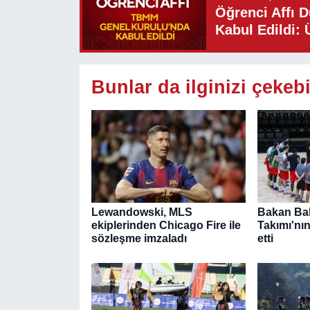
Öğrenci Affı 
Kabul Edildi: 
Bunlar da ilginizi çekebi
Lewandowski, MLS
Bakan Bak
ekiplerinden Chicago Fire ile
Takımı'nı
sözleşme imzaladı
etti