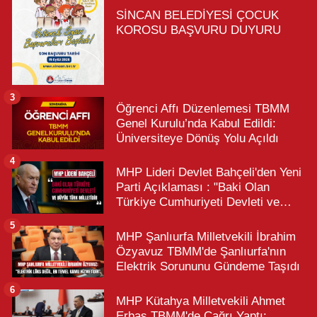
SİNCAN BELEDİYESİ ÇOCUK
KOROSU BAŞVURU DUYURU
3
Öğrenci Affı Düzenlemesi TBMM
Genel Kurulu’nda Kabul Edildi:
Üniversiteye Dönüş Yolu Açıldı
4
MHP Lideri Devlet Bahçeli'den Yeni
Parti Açıklaması : "Baki Olan
Türkiye Cumhuriyeti Devleti ve
Büyük Türk Milletidir"
5
MHP Şanlıurfa Milletvekili İbrahim
Özyavuz TBMM'de Şanlıurfa'nın
Elektrik Sorununu Gündeme Taşıdı
6
MHP Kütahya Milletvekili Ahmet
Erbaş TBMM'de Çağrı Yaptı: