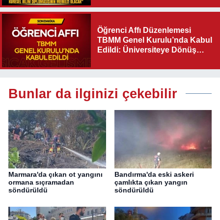
Olacak"
Öğrenci Affı Düzenlemesi
TBMM Genel Kurulu’nda Kabul
Edildi: Üniversiteye Dönüş
Yolu Açıldı
Bunlar da ilginizi çekebilir
Marmara'da çıkan ot yangını
Bandırma'da eski askeri
ormana sıçramadan
çamlıkta çıkan yangın
söndürüldü
söndürüldü