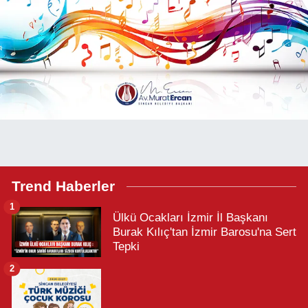
Trend Haberler
1
Ülkü Ocakları İzmir İl Başkanı
Burak Kılıç'tan İzmir Barosu'na Sert
Tepki
2