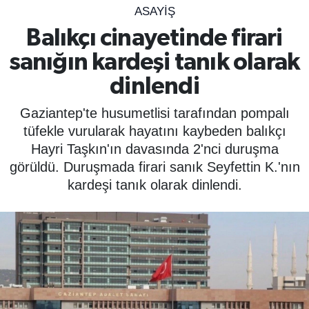
ASAYIŞ
SPOR
Balıkçı cinayetinde firari
sanığın kardeşi tanık olarak
ÇEVRE
dinlendi
YAŞAM
Gaziantep'te husumetlisi tarafından pompalı
BİLİM - TEKNOLOJİ
tüfekle vurularak hayatını kaybeden balıkçı
Hayri Taşkın'ın davasında 2'nci duruşma
KADIN
görüldü. Duruşmada firari sanık Seyfettin K.'nın
kardeşi tanık olarak dinlendi.
KÜLTÜR SANAT
MAGAZİN