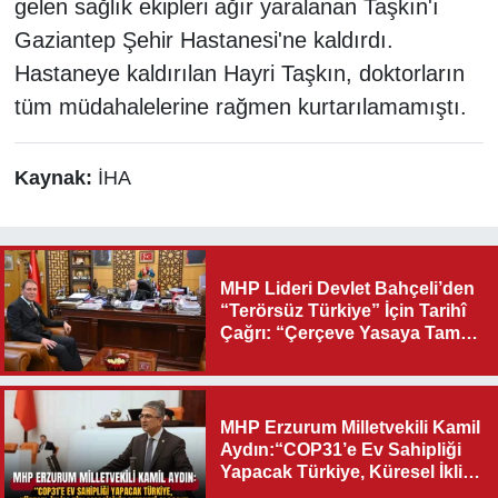
gelen sağlık ekipleri ağır yaralanan Taşkın'ı
Gaziantep Şehir Hastanesi'ne kaldırdı.
Hastaneye kaldırılan Hayri Taşkın, doktorların
tüm müdahalelerine rağmen kurtarılamamıştı.
Kaynak:
İHA
MHP Lideri Devlet Bahçeli’den
“Terörsüz Türkiye” İçin Tarihî
Çağrı: “Çerçeve Yasaya Tam
Destek Verilmelidir”
MHP Erzurum Milletvekili Kamil
Aydın:“COP31’e Ev Sahipliği
Yapacak Türkiye, Küresel İklim
Diplomasisinin Merkezi