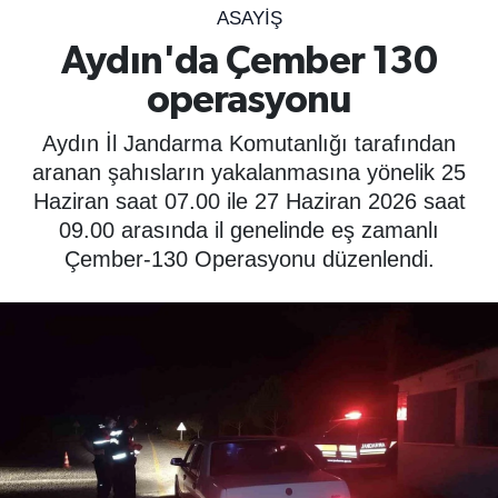
ASAYIŞ
SPOR
Aydın'da Çember 130
operasyonu
ÇEVRE
Aydın İl Jandarma Komutanlığı tarafından
YAŞAM
aranan şahısların yakalanmasına yönelik 25
Haziran saat 07.00 ile 27 Haziran 2026 saat
BİLİM - TEKNOLOJİ
09.00 arasında il genelinde eş zamanlı
Çember-130 Operasyonu düzenlendi.
KADIN
KÜLTÜR SANAT
MAGAZİN