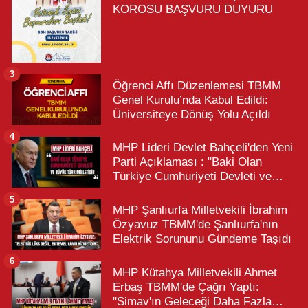
KOROSU BAŞVURU DUYURU
3
Öğrenci Affı Düzenlemesi TBMM
Genel Kurulu’nda Kabul Edildi:
Üniversiteye Dönüş Yolu Açıldı
4
MHP Lideri Devlet Bahçeli'den Yeni
Parti Açıklaması : "Baki Olan
Türkiye Cumhuriyeti Devleti ve
Büyük Türk Milletidir"
5
MHP Şanlıurfa Milletvekili İbrahim
Özyavuz TBMM'de Şanlıurfa'nın
Elektrik Sorununu Gündeme Taşıdı
6
MHP Kütahya Milletvekili Ahmet
Erbaş TBMM'de Çağrı Yaptı:
"Simav'ın Geleceği Daha Fazla