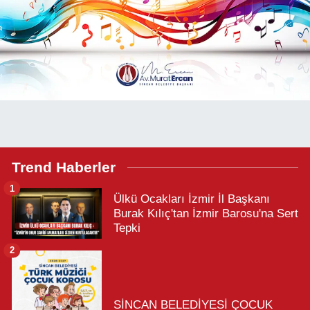
Trend Haberler
1
Ülkü Ocakları İzmir İl Başkanı
Burak Kılıç'tan İzmir Barosu'na Sert
Tepki
2
SİNCAN BELEDİYESİ ÇOCUK