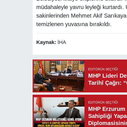
müdahaleyle yavru leyleği kurtardı. 
sakinlerinden Mehmet Akif Sarıkaya
temizlenen yuvasına bırakıldı.
Kaynak:
İHA
EDITÖRÜN SEÇTIĞI
MHP Lideri Dev
Tarihî Çağrı: 
EDITÖRÜN SEÇTIĞI
MHP Erzurum M
Sahipliği Yapa
Diplomasisini