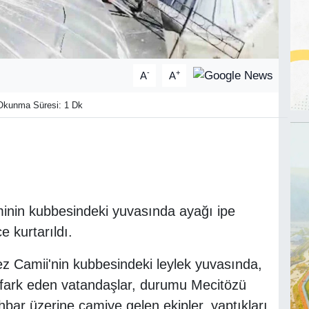
-
+
A
A
kunma Süresi: 1 Dk
minin kubbesindeki yuvasında ayağı ipe
ce kurtarıldı.
ez Camii'nin kubbesindeki leylek yuvasında,
 fark eden vatandaşlar, durumu Mecitözü
. İhbar üzerine camiye gelen ekipler, yaptıkları