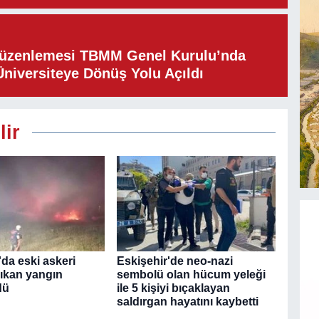
Düzenlemesi TBMM Genel Kurulu’nda
Üniversiteye Dönüş Yolu Açıldı
lir
da eski askeri
Eskişehir'de neo-nazi
çıkan yangın
sembolü olan hücum yeleği
dü
ile 5 kişiyi bıçaklayan
saldırgan hayatını kaybetti