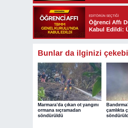
EDITÖRÜN SEÇTIĞI
Öğrenci Affı 
Kabul Edildi: 
Bunlar da ilginizi çekebi
Marmara'da çıkan ot yangını
Bandırma'
ormana sıçramadan
çamlıkta 
söndürüldü
söndürül