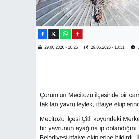
29.06.2026 - 10:25
29.06.2026 - 10:31
O
Çorum'un Mecitözü ilçesinde bir ca
takılan yavru leylek, itfaiye ekiplerin
Mecitözü ilçesi Çitli köyündeki Merk
bir yavrunun ayağına ip dolandığını
Belediyesi itfaiye ekiplerine bildirdi