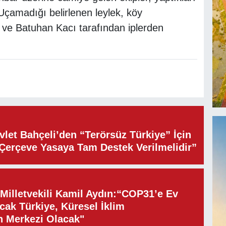
Uçamadığı belirlenen leylek, köy
 ve Batuhan Kacı tarafından iplerden
let Bahçeli’den “Terörsüz Türkiye” İçin
“Çerçeve Yasaya Tam Destek Verilmelidir”
illetvekili Kamil Aydın:“COP31’e Ev
cak Türkiye, Küresel İklim
n Merkezi Olacak"