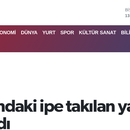
B
64
D
47
ONOMİ
DÜNYA
YURT
SPOR
KÜLTÜR SANAT
BİL
E
55
S
64
G
65
B
13
daki ipe takılan y
dı