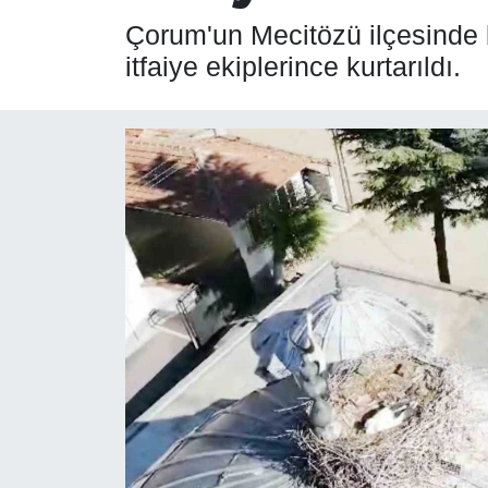
Çorum'un Mecitözü ilçesinde b
SPOR
itfaiye ekiplerince kurtarıldı.
ÇEVRE
YAŞAM
BİLİM - TEKNOLOJİ
KADIN
KÜLTÜR SANAT
MAGAZİN