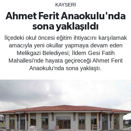
KAYSERI
SPOR
Ahmet Ferit Anaokulu'nda
sona yaklaşıldı
ÇEVRE
İlçedeki okul öncesi eğitim ihtiyacını karşılamak
YAŞAM
amacıyla yeni okullar yapmaya devam eden
Melikgazi Belediyesi; İldem Gesi Fatih
BİLİM - TEKNOLOJİ
Mahallesi'nde hayata geçireceği Ahmet Ferit
Anaokulu'nda sona yaklaştı.
KADIN
KÜLTÜR SANAT
MAGAZİN