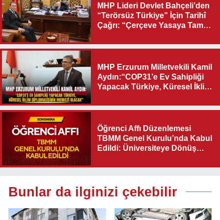
MHP Lideri Devlet Bahçeli’den
“Terörsüz Türkiye” İçin Tarihî
Çağrı: “Çerçeve Yasaya Tam
Destek Verilmelidir”
MHP Erzurum Milletvekili Kamil
Aydın:“COP31’e Ev Sahipliği
Yapacak Türkiye, Küresel İklim
Diplomasisinin Merkezi
Olacak"
Öğrenci Affı Düzenlemesi
TBMM Genel Kurulu’nda Kabul
Edildi: Üniversiteye Dönüş
Yolu Açıldı
Bunlar da ilginizi çekebilir