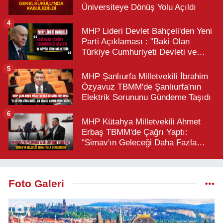
Üniversiteye Dönüş Yolu Açıldı
4
MHP Lideri Devlet Bahçeli'den Yeni
Parti Açıklaması : "Baki Olan
Türkiye Cumhuriyeti Devleti ve
Büyük Türk Milletidir"
5
MHP Şanlıurfa Milletvekili İbrahim
Özyavuz TBMM'de Şanlıurfa'nın
Elektrik Sorununu Gündeme Taşıdı
6
MHP Kütahya Milletvekili Ahmet
Erbaş TBMM'de Çağrı Yaptı:
"Simav'ın Geleceği Daha Fazla
Beklemesin"
Foto Galeri