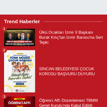
Trend Haberler
1
Ülkü Ocakları İzmir İl Başkanı
Burak Kılıç'tan İzmir Barosu'na Sert
Tepki
2
SİNCAN BELEDİYESİ ÇOCUK
KOROSU BAŞVURU DUYURU
3
Öğrenci Affı Düzenlemesi TBMM
Genel Kurulu’nda Kabul Edildi: