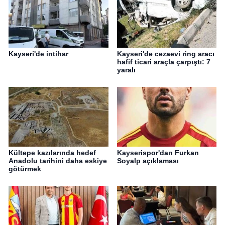
Kayseri'de intihar
Kayseri'de cezaevi ring aracı
hafif ticari araçla çarpıştı: 7
yaralı
Kültepe kazılarında hedef
Kayserispor'dan Furkan
Anadolu tarihini daha eskiye
Soyalp açıklaması
götürmek