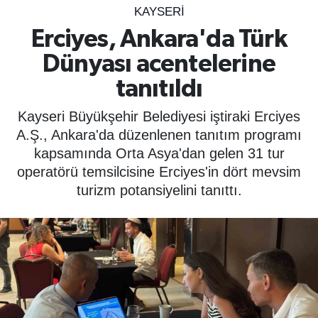
KAYSERI
SPOR
Erciyes, Ankara'da Türk
Dünyası acentelerine
ÇEVRE
tanıtıldı
YAŞAM
Kayseri Büyükşehir Belediyesi iştiraki Erciyes
BİLİM - TEKNOLOJİ
A.Ş., Ankara'da düzenlenen tanıtım programı
kapsamında Orta Asya'dan gelen 31 tur
KADIN
operatörü temsilcisine Erciyes'in dört mevsim
turizm potansiyelini tanıttı.
KÜLTÜR SANAT
MAGAZİN