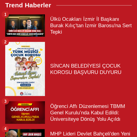
Trend Haberler
1
Ülkü Ocakları İzmir İl Başkanı
Burak Kılıç'tan İzmir Barosu'na Sert
Tepki
2
SİNCAN BELEDİYESİ ÇOCUK
KOROSU BAŞVURU DUYURU
3
Öğrenci Affı Düzenlemesi TBMM
Genel Kurulu’nda Kabul Edildi:
Üniversiteye Dönüş Yolu Açıldı
4
MHP Lideri Devlet Bahçeli'den Yeni