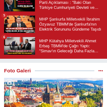
Parti Açıklaması : "Baki Olan
Türkiye Cumhuriyeti Devleti ve
Büyük Türk Milletidir"
5
MHP Şanlıurfa Milletvekili İbrahim
Özyavuz TBMM'de Şanlıurfa'nın
Elektrik Sorununu Gündeme Taşıdı
6
MHP Kütahya Milletvekili Ahmet
Erbaş TBMM'de Çağrı Yaptı:
"Simav'ın Geleceği Daha Fazla
Beklemesin"
Foto Galeri