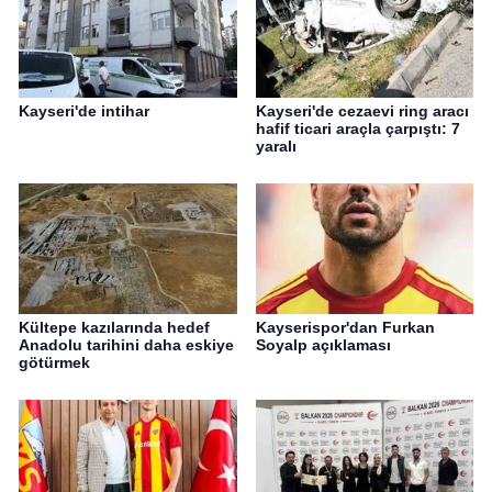
Kayseri'de intihar
Kayseri'de cezaevi ring aracı
hafif ticari araçla çarpıştı: 7
yaralı
Kültepe kazılarında hedef
Kayserispor'dan Furkan
Anadolu tarihini daha eskiye
Soyalp açıklaması
götürmek