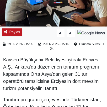
Paylaş
-
+
A
A
29.06.2026 - 15:09
29.06.2026 - 15:16
Okunma Süresi: 1
Dk
Kayseri Büyükşehir Belediyesi iştiraki Erciyes
A.Ş., Ankara'da düzenlenen tanıtım programı
kapsamında Orta Asya'dan gelen 31 tur
operatörü temsilcisine Erciyes'in dört mevsim
turizm potansiyelini tanıttı.
Tanıtım programı çerçevesinde Türkmenistan,
Özbekistan, Kazakistan'dan gelen 31 tur