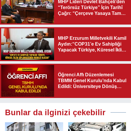
MHP Lideri Devlet Bahçeli’den
“Terörsüz Türkiye” İçin Tarihî
Çağrı: “Çerçeve Yasaya Tam
Destek Verilmelidir”
MHP Erzurum Milletvekili Kamil
Aydın:“COP31’e Ev Sahipliği
Yapacak Türkiye, Küresel İklim
Diplomasisinin Merkezi
Olacak"
Öğrenci Affı Düzenlemesi
TBMM Genel Kurulu’nda Kabul
Edildi: Üniversiteye Dönüş
Yolu Açıldı
Bunlar da ilginizi çekebilir