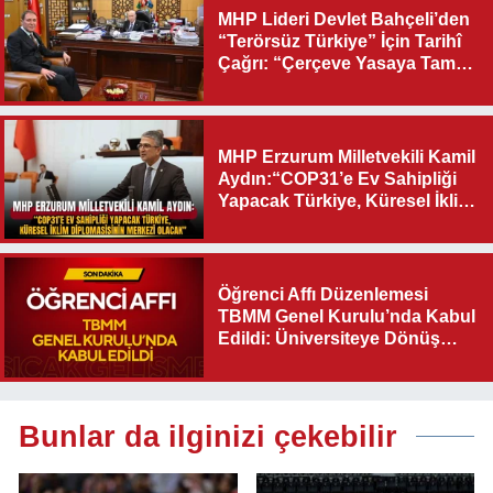
MHP Lideri Devlet Bahçeli’den
“Terörsüz Türkiye” İçin Tarihî
Çağrı: “Çerçeve Yasaya Tam
Destek Verilmelidir”
MHP Erzurum Milletvekili Kamil
Aydın:“COP31’e Ev Sahipliği
Yapacak Türkiye, Küresel İklim
Diplomasisinin Merkezi
Olacak"
Öğrenci Affı Düzenlemesi
TBMM Genel Kurulu’nda Kabul
Edildi: Üniversiteye Dönüş
Yolu Açıldı
Bunlar da ilginizi çekebilir