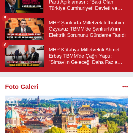
Parti Açıklaması : "Baki Olan
Türkiye Cumhuriyeti Devleti ve
Büyük Türk Milletidir"
5
MHP Şanlıurfa Milletvekili İbrahim
Özyavuz TBMM'de Şanlıurfa'nın
Elektrik Sorununu Gündeme Taşıdı
6
MHP Kütahya Milletvekili Ahmet
Erbaş TBMM'de Çağrı Yaptı:
"Simav'ın Geleceği Daha Fazla
Beklemesin"
Foto Galeri