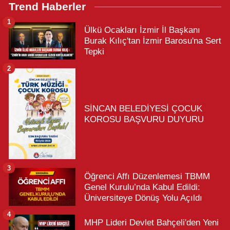
Trend Haberler
1
Ülkü Ocakları İzmir İl Başkanı
Burak Kılıç'tan İzmir Barosu'na Sert
Tepki
2
SİNCAN BELEDİYESİ ÇOCUK
KOROSU BAŞVURU DUYURU
3
Öğrenci Affı Düzenlemesi TBMM
Genel Kurulu’nda Kabul Edildi:
Üniversiteye Dönüş Yolu Açıldı
4
MHP Lideri Devlet Bahçeli'den Yeni