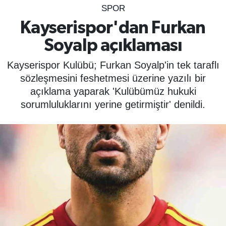
SPOR
SPOR
Kayserispor'dan Furkan
Soyalp açıklaması
ÇEVRE
Kayserispor Kulübü; Furkan Soyalp'in tek taraflı
YAŞAM
sözleşmesini feshetmesi üzerine yazılı bir
açıklama yaparak 'Kulübümüz hukuki
BİLİM - TEKNOLOJİ
sorumluluklarını yerine getirmiştir' denildi.
KADIN
KÜLTÜR SANAT
MAGAZİN