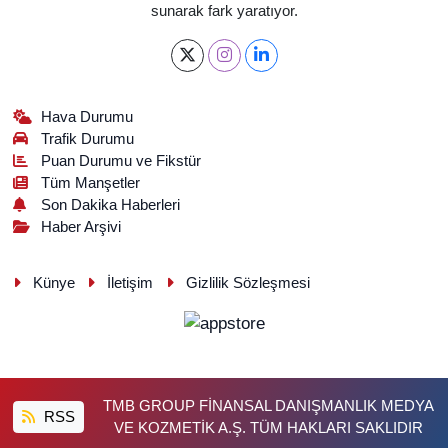
sunarak fark yaratıyor.
Hava Durumu
Trafik Durumu
Puan Durumu ve Fikstür
Tüm Manşetler
Son Dakika Haberleri
Haber Arşivi
Künye
İletişim
Gizlilik Sözleşmesi
TMB GROUP FİNANSAL DANIŞMANLIK MEDYA
RSS
VE KOZMETİK A.Ş. TÜM HAKLARI SAKLIDIR