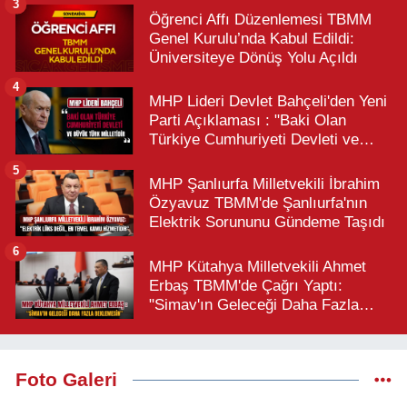
3
Öğrenci Affı Düzenlemesi TBMM
Genel Kurulu’nda Kabul Edildi:
Üniversiteye Dönüş Yolu Açıldı
4
MHP Lideri Devlet Bahçeli'den Yeni
Parti Açıklaması : "Baki Olan
Türkiye Cumhuriyeti Devleti ve
Büyük Türk Milletidir"
5
MHP Şanlıurfa Milletvekili İbrahim
Özyavuz TBMM'de Şanlıurfa'nın
Elektrik Sorununu Gündeme Taşıdı
6
MHP Kütahya Milletvekili Ahmet
Erbaş TBMM'de Çağrı Yaptı:
"Simav'ın Geleceği Daha Fazla
Beklemesin"
Foto Galeri