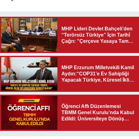
MHP Lideri Devlet Bahçeli’den
“Terörsüz Türkiye” İçin Tarihî
Çağrı: “Çerçeve Yasaya Tam
Destek Verilmelidir”
MHP Erzurum Milletvekili Kamil
Aydın:“COP31’e Ev Sahipliği
Yapacak Türkiye, Küresel İklim
Diplomasisinin Merkezi
Olacak"
Öğrenci Affı Düzenlemesi
TBMM Genel Kurulu’nda Kabul
Edildi: Üniversiteye Dönüş
Yolu Açıldı