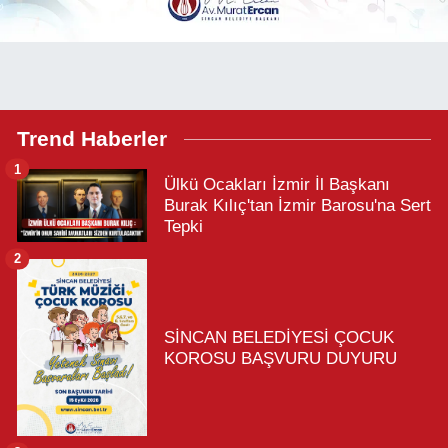
Trend Haberler
1
Ülkü Ocakları İzmir İl Başkanı
Burak Kılıç'tan İzmir Barosu'na Sert
Tepki
2
SİNCAN BELEDİYESİ ÇOCUK
KOROSU BAŞVURU DUYURU