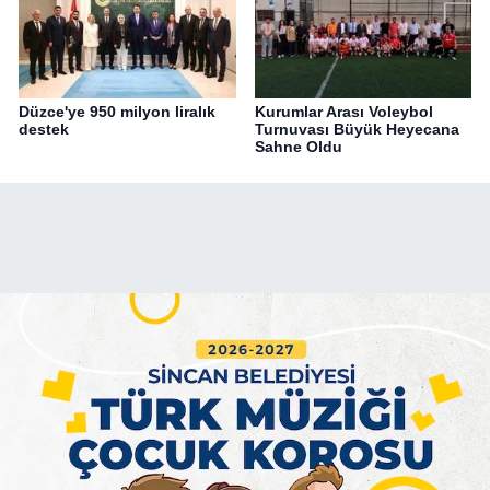
Düzce'ye 950 milyon liralık
Kurumlar Arası Voleybol
destek
Turnuvası Büyük Heyecana
Sahne Oldu