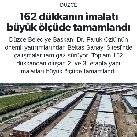
DÜZCE
SPOR
162 dükkanın imalatı
büyük ölçüde tamamlandı
ÇEVRE
Düzce Belediye Başkanı Dr. Faruk Özlü'nün
YAŞAM
önemli yatırımlarından Beltaş Sanayi Sitesi'nde
çalışmalar tam gaz sürüyor. Toplam 162
BİLİM - TEKNOLOJİ
dükkandan oluşan 2. ve 3. etapta yapı
imalatları büyük ölçüde tamamlandı.
KADIN
KÜLTÜR SANAT
MAGAZİN