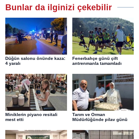
Bunlar da ilginizi çekebilir
Düğün salonu önünde kaza:
Fenerbahçe günü çift
4 yaralı
antrenmanla tamamladı
Miniklerin piyano resitali
Tarım ve Orman
mest etti
Müdürlüğünde pilav günü