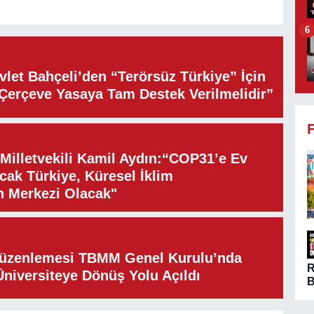
6
let Bahçeli’den “Terörsüz Türkiye” İçin
“Çerçeve Yasaya Tam Destek Verilmelidir”
illetvekili Kamil Aydın:“COP31’e Ev
cak Türkiye, Küresel İklim
n Merkezi Olacak"
Düzenlemesi TBMM Genel Kurulu’nda
Üniversiteye Dönüş Yolu Açıldı
B
ö
A