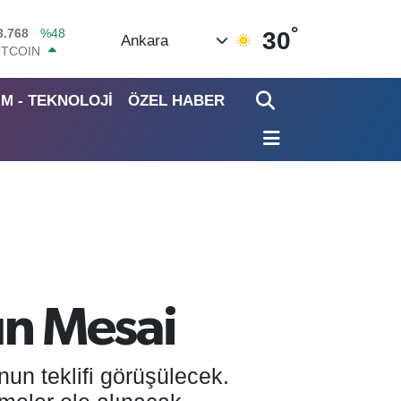
°
ITCOIN
30
Ankara
4.602,05
%0.69
OLAR
7,5986
%0.06
İM - TEKNOLOJİ
ÖZEL HABER
URO
5,0700
%0.1
TERLİN
4,2438
%0.21
RAM ALTIN
513.94
%0.32
İST100
3.768
%48
n Mesai
un teklifi görüşülecek.