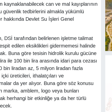
an kaynaklanabilecek can ve mal kayıplarının
 güvenlik tedbirlerini almakla yükümlü
r hakkında Devlet Su İşleri Genel
in, DSİ tarafından belirlenen işletme talimat
pit edilen eksiklikleri gidermemesi halinde
cak. Buna göre tesisin hidrolik kurulu gücüne
ra ile 100 bin lira arasında idari para cezası
 bin liradan az, 5 milyon liradan fazla
ki üreticileri, ithalatçıları ve
lamalar da yer alıyor. Buna göre söz konusu
inin marka, amblem, logo veya bunları
rak herhangi bir etkinliğe ya da her türlü
ecek.