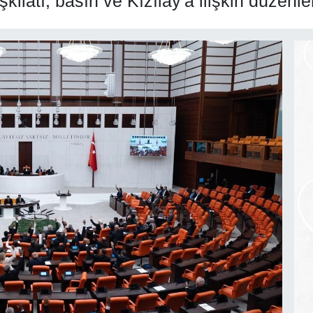
ilatı, basın ve Kızılay'a ilişkin düzenl