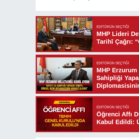
EDITÖRÜN SEÇTIĞI
MHP Lideri Dev
Tarihî Çağrı: 
EDITÖRÜN SEÇTIĞI
MHP Erzurum M
Sahipliği Yapa
Diplomasisini
EDITÖRÜN SEÇTIĞI
Öğrenci Affı 
Kabul Edildi: 