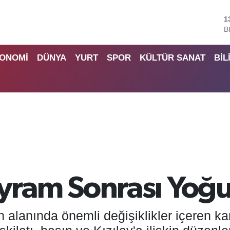
B
6
D
4
ONOMİ
DÜNYA
YURT
SPOR
KÜLTÜR SANAT
BİL
E
5
S
6
G
6
B
1
ram Sonrası Yoğu
 alanında önemli değişiklikler içeren kan