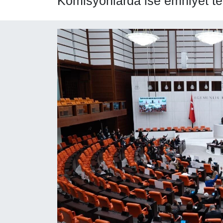
Komisyonlarda ise emniyet teşk
SPOR
ÇEVRE
YAŞAM
BİLİM - TEKNOLOJİ
KADIN
KÜLTÜR SANAT
MAGAZİN