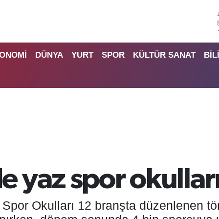
ONOMİ
DÜNYA
YURT
SPOR
KÜLTÜR SANAT
BİL
 yaz spor okulları
or Okulları 12 branşta düzenlenen törenl