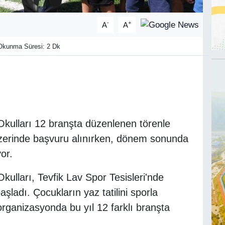
-
+
A
A
kunma Süresi: 2 Dk
ulları 12 branşta düzenlenen törenle
n üzerinde başvuru alınırken, dönem sonunda
or.
lları, Tevfik Lav Spor Tesisleri'nde
ladı. Çocukların yaz tatilini sporla
ganizasyonda bu yıl 12 farklı branşta