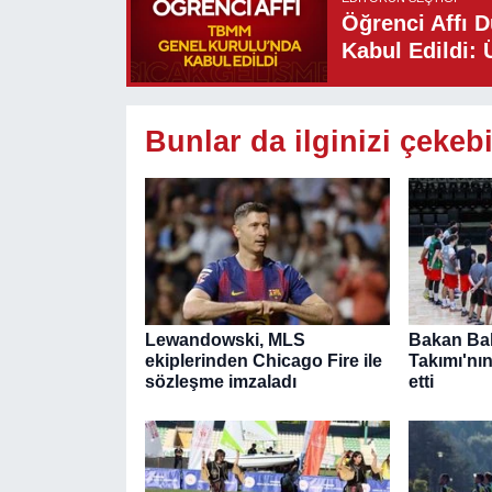
Öğrenci Affı 
Kabul Edildi: 
Bunlar da ilginizi çekebi
Lewandowski, MLS
Bakan Bak
ekiplerinden Chicago Fire ile
Takımı'nı
sözleşme imzaladı
etti