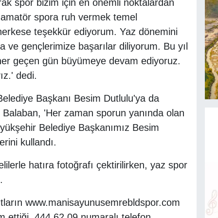
ak spor bizim için en önemli noktalardan
k, amatör spora ruh vermek temel
herkese teşekkür ediyorum. Yaz dönemini
 ve gençlerimize başarılar diliyorum. Bu yıl
e her geçen gün büyümeye devam ediyoruz.
z.' dedi.
lediye Başkanı Besim Dutlulu'ya da
n Balaban, 'Her zaman sporun yanında olan
üyükşehir Belediye Başkanımız Besim
rini kullandı.
erle hatıra fotoğrafı çektirilirken, yaz spor
.
yıtların www.manisayunusemrebldspor.com
 ettiği, 444 62 09 numaralı telefon