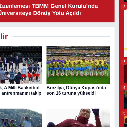
Düzenlemesi TBMM Genel Kurulu’nda
2
Üniversiteye Dönüş Yolu Açıldı
lir
3
4
, A Milli Basketbol
Brezilya, Dünya Kupası'nda
n antrenmanını takip
son 16 turuna yükseldi
5