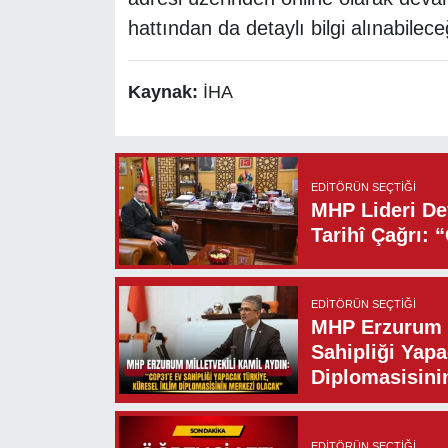
hattından da detaylı bilgi alınabileceği
Kaynak:
İHA
EDITÖRÜN SEÇTIĞI
MHP Lideri Dev
Tarihî Çağrı: 
EDITÖRÜN SEÇTIĞI
MHP Erzurum M
Sahipliği Yapa
Diplomasisini
EDITÖRÜN SEÇTIĞI