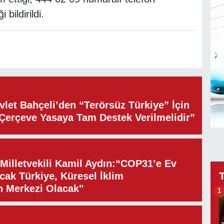
 bildirildi.
let Bahçeli’den “Terörsüz Türkiye” İçin
“Çerçeve Yasaya Tam Destek Verilmelidir”
illetvekili Kamil Aydın:“COP31’e Ev
cak Türkiye, Küresel İklim
n Merkezi Olacak"
1