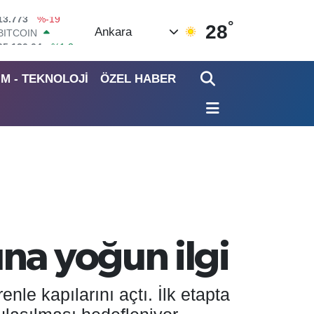
°
BITCOIN
28
Ankara
65.130,04
%1.2
DOLAR
47,7106
%0.17
İM - TEKNOLOJİ
ÖZEL HABER
EURO
55,1652
%0.27
STERLİN
64,4046
%0.35
GRAM ALTIN
6618.49
%2.12
BİST100
13.773
%-19
na yoğun ilgi
e kapılarını açtı. İlk etapta