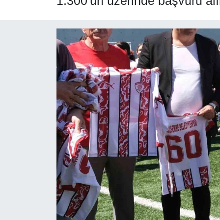
1.300'ün üzerinde başvuru al
SPOR
ÇEVRE
YAŞAM
BİLİM - TEKNOLOJİ
KADIN
KÜLTÜR SANAT
MAGAZİN