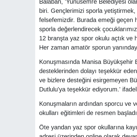
Balaban, 'Yunusemre Belediyesi olar
biri. Gençlerimizi sporla yetiştirme
felsefemizdir. Burada emeği geçen 
sporla değerlendirecek çocuklarımıza
12 branşta yaz spor okulu açtık v
Her zaman amatör sporun yanındayı
Konuşmasında Manisa Büyükşehir Be
desteklerinden dolayı teşekkür ede
ve bizlere desteğini esirgemeyen B
Dutlulu'ya teşekkür ediyorum.' ifadele
Konuşmaların ardından sporcu ve velil
okulları eğitimleri de resmen başladı
Öte yandan yaz spor okullarına ka
adresi üzerinden online olarak devam