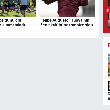
6
e günü çift
Felipe Augusto, Rusya'nın
la tamamladı
Zenit kulübüne transfer oldu
B
ö
A