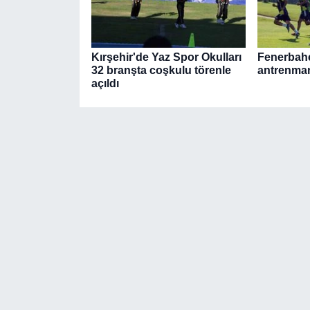
Kırşehir'de Yaz Spor Okulları
Fenerbahç
32 branşta coşkulu törenle
antrenman
açıldı