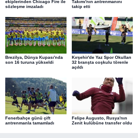
ekiplerinden Chicago Fire ile
Takımı'nın antrenmanını
sözleşme imzaladı
takip etti
Brezilya, Dünya Kupası'nda
Kırşehir'de Yaz Spor Okulları
son 16 turuna yükseldi
32 branşta coşkulu törenle
açıldı
Fenerbahçe günü çift
Felipe Augusto, Rusya'nın
antrenmanla tamamladı
Zenit kulübüne transfer oldu