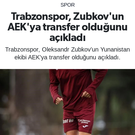
SPOR
SPOR
Trabzonspor, Zubkov'un
AEK'ya transfer olduğunu
ÇEVRE
açıkladı
YAŞAM
Trabzonspor, Oleksandr Zubkov'un Yunanistan
BİLİM - TEKNOLOJİ
ekibi AEK'ya transfer olduğunu açıkladı.
KADIN
KÜLTÜR SANAT
MAGAZİN