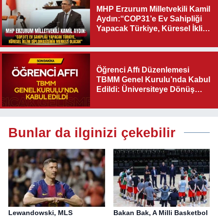
MHP Erzurum Milletvekili Kamil
Aydın:“COP31’e Ev Sahipliği
Yapacak Türkiye, Küresel İklim
Diplomasisinin Merkezi
Olacak"
Öğrenci Affı Düzenlemesi
TBMM Genel Kurulu’nda Kabul
Edildi: Üniversiteye Dönüş
Yolu Açıldı
Bunlar da ilginizi çekebilir
Lewandowski, MLS
Bakan Bak, A Milli Basketbol