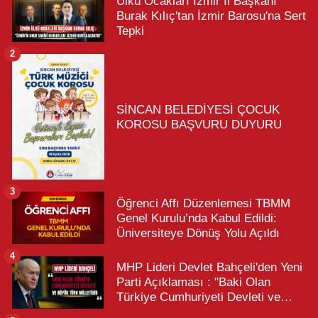
Ülkü Ocakları İzmir İl Başkanı
Burak Kılıç'tan İzmir Barosu'na Sert
Tepki
2
SİNCAN BELEDİYESİ ÇOCUK
KOROSU BAŞVURU DUYURU
3
Öğrenci Affı Düzenlemesi TBMM
Genel Kurulu’nda Kabul Edildi:
Üniversiteye Dönüş Yolu Açıldı
4
MHP Lideri Devlet Bahçeli'den Yeni
Parti Açıklaması : "Baki Olan
Türkiye Cumhuriyeti Devleti ve
Büyük Türk Milletidir"