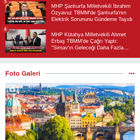
5
MHP Şanlıurfa Milletvekili İbrahim
Özyavuz TBMM'de Şanlıurfa'nın
Elektrik Sorununu Gündeme Taşıdı
6
MHP Kütahya Milletvekili Ahmet
Erbaş TBMM'de Çağrı Yaptı:
"Simav'ın Geleceği Daha Fazla
Beklemesin"
Foto Galeri