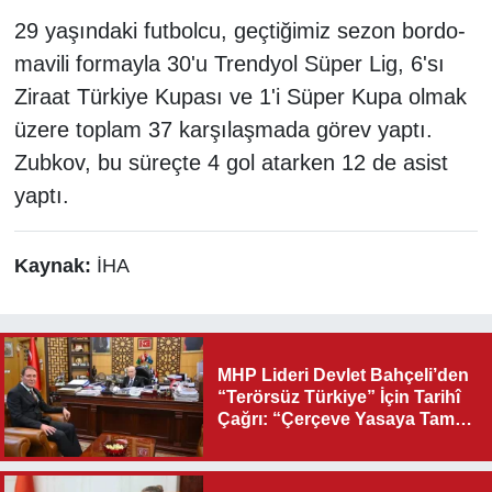
29 yaşındaki futbolcu, geçtiğimiz sezon bordo-
mavili formayla 30'u Trendyol Süper Lig, 6'sı
Ziraat Türkiye Kupası ve 1'i Süper Kupa olmak
üzere toplam 37 karşılaşmada görev yaptı.
Zubkov, bu süreçte 4 gol atarken 12 de asist
yaptı.
Kaynak:
İHA
MHP Lideri Devlet Bahçeli’den
“Terörsüz Türkiye” İçin Tarihî
Çağrı: “Çerçeve Yasaya Tam
Destek Verilmelidir”