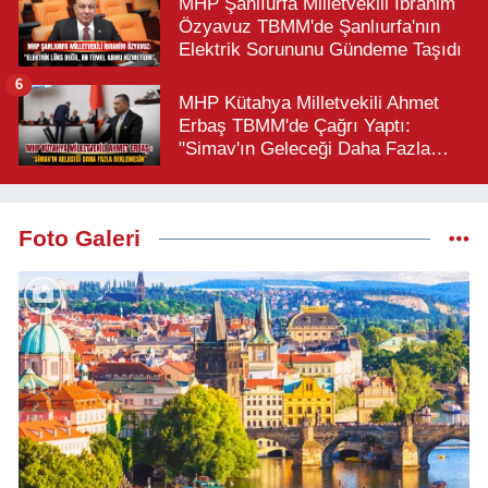
MHP Şanlıurfa Milletvekili İbrahim
Özyavuz TBMM'de Şanlıurfa'nın
Elektrik Sorununu Gündeme Taşıdı
6
MHP Kütahya Milletvekili Ahmet
Erbaş TBMM'de Çağrı Yaptı:
"Simav'ın Geleceği Daha Fazla
Beklemesin"
Foto Galeri