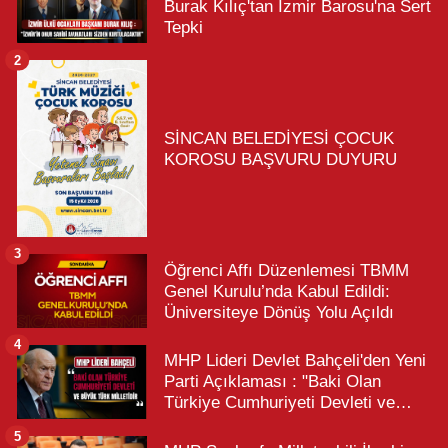
Burak Kılıç'tan İzmir Barosu'na Sert
Tepki
2
SİNCAN BELEDİYESİ ÇOCUK
KOROSU BAŞVURU DUYURU
3
Öğrenci Affı Düzenlemesi TBMM
Genel Kurulu’nda Kabul Edildi:
Üniversiteye Dönüş Yolu Açıldı
4
MHP Lideri Devlet Bahçeli'den Yeni
Parti Açıklaması : "Baki Olan
Türkiye Cumhuriyeti Devleti ve
Büyük Türk Milletidir"
5