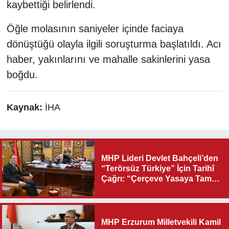
kaybettiği belirlendi.
Öğle molasının saniyeler içinde faciaya
dönüştüğü olayla ilgili soruşturma başlatıldı. Acı
haber, yakınlarını ve mahalle sakinlerini yasa
boğdu.
Kaynak:
İHA
MHP Lideri Devlet Bahçeli’den
“Terörsüz Türkiye” İçin Tarihî
Çağrı: “Çerçeve Yasaya Tam
Destek Verilmelidir”
MHP Erzurum Milletvekili Kamil