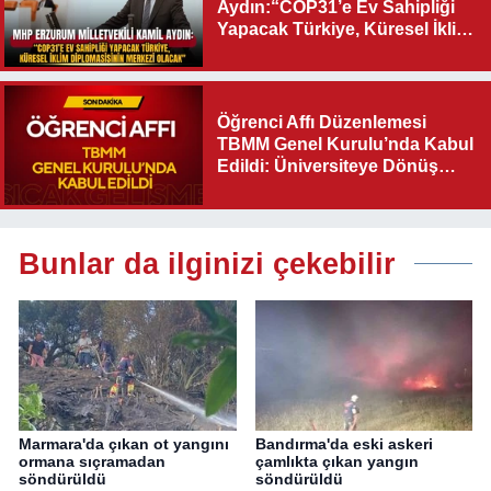
Aydın:“COP31’e Ev Sahipliği
Yapacak Türkiye, Küresel İklim
Diplomasisinin Merkezi
Olacak"
Öğrenci Affı Düzenlemesi
TBMM Genel Kurulu’nda Kabul
Edildi: Üniversiteye Dönüş
Yolu Açıldı
Bunlar da ilginizi çekebilir
Marmara'da çıkan ot yangını
Bandırma'da eski askeri
ormana sıçramadan
çamlıkta çıkan yangın
söndürüldü
söndürüldü