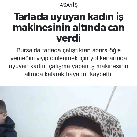
ASAYIŞ
SPOR
Tarlada uyuyan kadın iş
makinesinin altında can
ÇEVRE
verdi
YAŞAM
Bursa'da tarlada çalıştıktan sonra öğle
BİLİM - TEKNOLOJİ
yemeğini yiyip dinlenmek için yol kenarında
uyuyan kadın, çalışma yapan iş makinesinin
KADIN
altında kalarak hayatını kaybetti.
KÜLTÜR SANAT
MAGAZİN