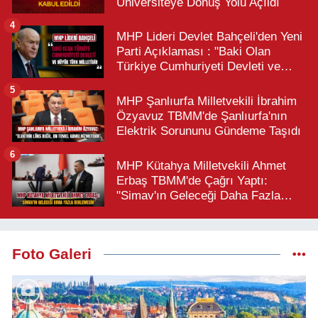
Üniversiteye Dönüş Yolu Açıldı
4
MHP Lideri Devlet Bahçeli'den Yeni
Parti Açıklaması : "Baki Olan
Türkiye Cumhuriyeti Devleti ve
Büyük Türk Milletidir"
5
MHP Şanlıurfa Milletvekili İbrahim
Özyavuz TBMM'de Şanlıurfa'nın
Elektrik Sorununu Gündeme Taşıdı
6
MHP Kütahya Milletvekili Ahmet
Erbaş TBMM'de Çağrı Yaptı:
"Simav'ın Geleceği Daha Fazla
Beklemesin"
Foto Galeri