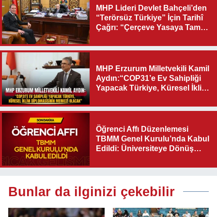
MHP Lideri Devlet Bahçeli’den
“Terörsüz Türkiye” İçin Tarihî
Çağrı: “Çerçeve Yasaya Tam
Destek Verilmelidir”
MHP Erzurum Milletvekili Kamil
Aydın:“COP31’e Ev Sahipliği
Yapacak Türkiye, Küresel İklim
Diplomasisinin Merkezi
Olacak"
Öğrenci Affı Düzenlemesi
TBMM Genel Kurulu’nda Kabul
Edildi: Üniversiteye Dönüş
Yolu Açıldı
Bunlar da ilginizi çekebilir