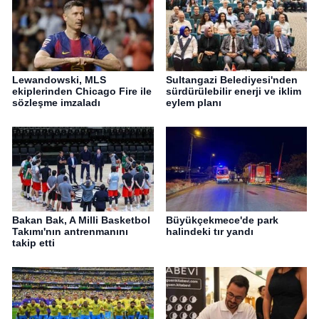
Lewandowski, MLS
Sultangazi Belediyesi'nden
ekiplerinden Chicago Fire ile
sürdürülebilir enerji ve iklim
sözleşme imzaladı
eylem planı
Bakan Bak, A Milli Basketbol
Büyükçekmece'de park
Takımı'nın antrenmanını
halindeki tır yandı
takip etti