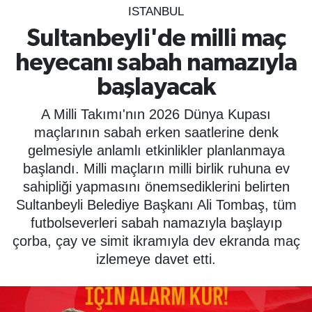
ISTANBUL
SPOR
Sultanbeyli'de milli maç
heyecanı sabah namazıyla
ÇEVRE
başlayacak
YAŞAM
A Milli Takımı'nın 2026 Dünya Kupası
BİLİM - TEKNOLOJİ
maçlarının sabah erken saatlerine denk
gelmesiyle anlamlı etkinlikler planlanmaya
KADIN
başlandı. Milli maçların milli birlik ruhuna ev
sahipliği yapmasını önemsediklerini belirten
KÜLTÜR SANAT
Sultanbeyli Belediye Başkanı Ali Tombaş, tüm
futbolseverleri sabah namazıyla başlayıp
MAGAZİN
çorba, çay ve simit ikramıyla dev ekranda maç
izlemeye davet etti.