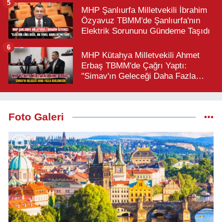
5
MHP Şanlıurfa Milletvekili İbrahim
Özyavuz TBMM'de Şanlıurfa'nın
Elektrik Sorununu Gündeme Taşıdı
6
MHP Kütahya Milletvekili Ahmet
Erbaş TBMM'de Çağrı Yaptı:
"Simav'ın Geleceği Daha Fazla
Beklemesin"
Foto Galeri