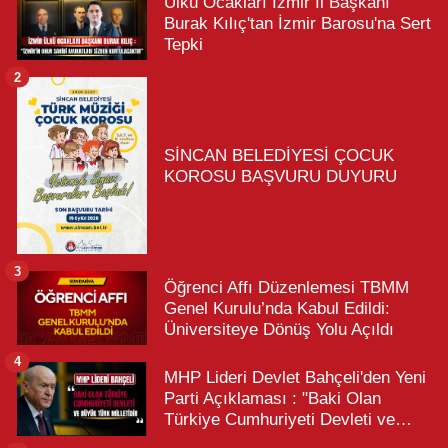
Ülkü Ocakları İzmir İl Başkanı
Burak Kılıç'tan İzmir Barosu'na Sert
Tepki
2
SİNCAN BELEDİYESİ ÇOCUK
KOROSU BAŞVURU DUYURU
3
Öğrenci Affı Düzenlemesi TBMM
Genel Kurulu’nda Kabul Edildi:
Üniversiteye Dönüş Yolu Açıldı
4
MHP Lideri Devlet Bahçeli'den Yeni
Parti Açıklaması : "Baki Olan
Türkiye Cumhuriyeti Devleti ve
Büyük Türk Milletidir"