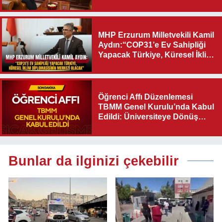
Destek Verilmelidir”
MHP Erzurum Milletvekili Kamil
Aydın:“COP31’e Ev Sahipliği
Yapacak Türkiye, Küresel İklim
Diplomasisinin Merkezi
Olacak"
Öğrenci Affı Düzenlemesi
TBMM Genel Kurulu’nda Kabul
Edildi: Üniversiteye Dönüş
Yolu Açıldı
Bunlar da ilginizi çekebilir