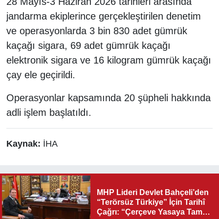
28 Mayıs-3 Haziran 2026 tarihleri arasında
jandarma ekiplerince gerçekleştirilen denetim
ve operasyonlarda 3 bin 830 adet gümrük
kaçağı sigara, 69 adet gümrük kaçağı
elektronik sigara ve 16 kilogram gümrük kaçağı
çay ele geçirildi.
Operasyonlar kapsamında 20 şüpheli hakkında
adli işlem başlatıldı.
Kaynak:
İHA
MHP Lideri Devlet Bahçeli’den
“Terörsüz Türkiye” İçin Tarihî
Çağrı: “Çerçeve Yasaya Tam