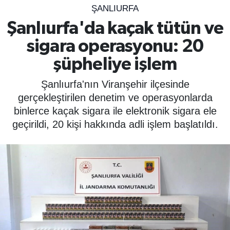
ŞANLIURFA
SPOR
Şanlıurfa'da kaçak tütün ve
sigara operasyonu: 20
ÇEVRE
şüpheliye işlem
YAŞAM
Şanlıurfa'nın Viranşehir ilçesinde
BİLİM - TEKNOLOJİ
gerçekleştirilen denetim ve operasyonlarda
binlerce kaçak sigara ile elektronik sigara ele
KADIN
geçirildi, 20 kişi hakkında adli işlem başlatıldı.
KÜLTÜR SANAT
MAGAZİN