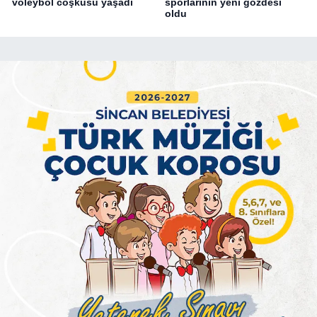
voleybol coşkusu yaşadı
sporlarının yeni gözdesi
oldu