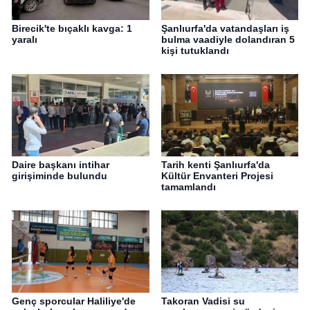
Birecik'te bıçaklı kavga: 1
Şanlıurfa'da vatandaşları iş
yaralı
bulma vaadiyle dolandıran 5
kişi tutuklandı
Daire başkanı intihar
Tarih kenti Şanlıurfa'da
girişiminde bulundu
Kültür Envanteri Projesi
tamamlandı
Genç sporcular Haliliye'de
Takoran Vadisi su