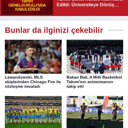
Edildi: Üniversiteye Dönüş
Yolu Açıldı
Bunlar da ilginizi çekebilir
Lewandowski, MLS
Bakan Bak, A Milli Basketbol
ekiplerinden Chicago Fire ile
Takımı'nın antrenmanını
sözleşme imzaladı
takip etti