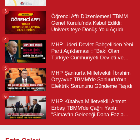
3
Öğrenci Affı Düzenlemesi TBMM
Genel Kurulu’nda Kabul Edildi:
Üniversiteye Dönüş Yolu Açıldı
4
MHP Lideri Devlet Bahçeli'den Yeni
Parti Açıklaması : "Baki Olan
Türkiye Cumhuriyeti Devleti ve
Büyük Türk Milletidir"
5
MHP Şanlıurfa Milletvekili İbrahim
Özyavuz TBMM'de Şanlıurfa'nın
Elektrik Sorununu Gündeme Taşıdı
6
MHP Kütahya Milletvekili Ahmet
Erbaş TBMM'de Çağrı Yaptı:
"Simav'ın Geleceği Daha Fazla
Beklemesin"