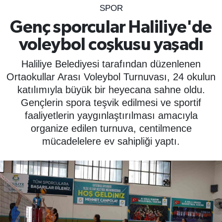
SPOR
SPOR
Genç sporcular Haliliye'de
voleybol coşkusu yaşadı
ÇEVRE
Haliliye Belediyesi tarafından düzenlenen
YAŞAM
Ortaokullar Arası Voleybol Turnuvası, 24 okulun
katılımıyla büyük bir heyecana sahne oldu.
BİLİM - TEKNOLOJİ
Gençlerin spora teşvik edilmesi ve sportif
faaliyetlerin yaygınlaştırılması amacıyla
KADIN
organize edilen turnuva, centilmence
mücadelelere ev sahipliği yaptı.
KÜLTÜR SANAT
MAGAZİN