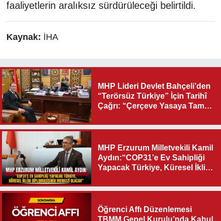
faaliyetlerin aralıksız sürdürüleceği belirtildi.
Kaynak:
İHA
MHP Lideri Devlet Bahçeli’den
“Terörsüz Türkiye” İçin Tarihî
Çağrı: “Çerçeve Yasaya Tam
Destek Verilmelidir”
MHP Erzurum Milletvekili Kamil
Aydın:“COP31’e Ev Sahipliği
Yapacak Türkiye, Küresel İklim
Diplomasisinin Merkezi
Olacak"
Öğrenci Affı Düzenlemesi
TBMM Genel Kurulu’nda Kabul