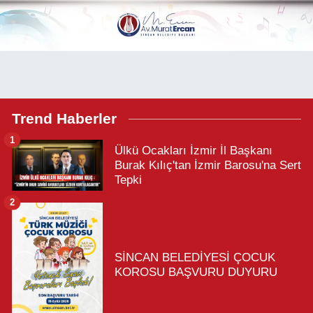
Trend Haberler
1
Ülkü Ocakları İzmir İl Başkanı
Burak Kılıç'tan İzmir Barosu'na Sert
Tepki
2
SİNCAN BELEDİYESİ ÇOCUK
KOROSU BAŞVURU DUYURU