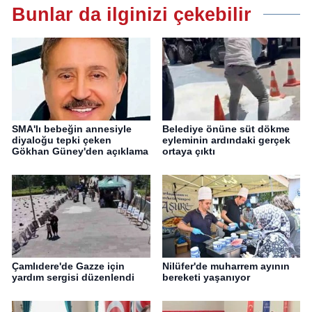
Bunlar da ilginizi çekebilir
SMA'lı bebeğin annesiyle
Belediye önüne süt dökme
diyaloğu tepki çeken
eyleminin ardındaki gerçek
Gökhan Güney'den açıklama
ortaya çıktı
Çamlıdere'de Gazze için
Nilüfer'de muharrem ayının
yardım sergisi düzenlendi
bereketi yaşanıyor