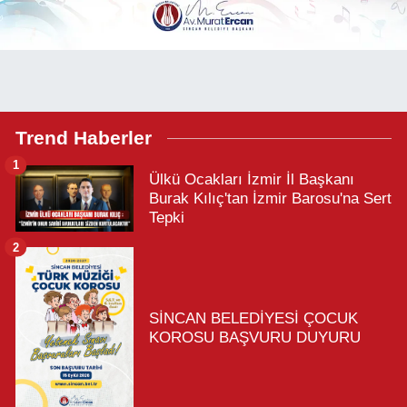
Trend Haberler
1
Ülkü Ocakları İzmir İl Başkanı
Burak Kılıç'tan İzmir Barosu'na Sert
Tepki
2
SİNCAN BELEDİYESİ ÇOCUK
KOROSU BAŞVURU DUYURU