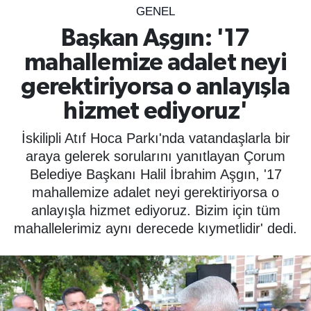
GENEL
SPOR
Başkan Aşgın: '17
mahallemize adalet neyi
ÇEVRE
gerektiriyorsa o anlayışla
YAŞAM
hizmet ediyoruz'
BİLİM - TEKNOLOJİ
İskilipli Atıf Hoca Parkı'nda vatandaşlarla bir
araya gelerek sorularını yanıtlayan Çorum
KADIN
Belediye Başkanı Halil İbrahim Aşgın, '17
mahallemize adalet neyi gerektiriyorsa o
KÜLTÜR SANAT
anlayışla hizmet ediyoruz. Bizim için tüm
mahallelerimiz aynı derecede kıymetlidir' dedi.
MAGAZİN