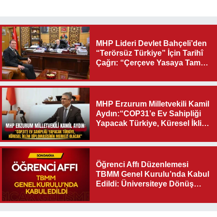
MHP Lideri Devlet Bahçeli’den
“Terörsüz Türkiye” İçin Tarihî
Çağrı: “Çerçeve Yasaya Tam
Destek Verilmelidir”
MHP Erzurum Milletvekili Kamil
Aydın:“COP31’e Ev Sahipliği
Yapacak Türkiye, Küresel İklim
Diplomasisinin Merkezi
Olacak"
Öğrenci Affı Düzenlemesi
TBMM Genel Kurulu’nda Kabul
Edildi: Üniversiteye Dönüş
Yolu Açıldı