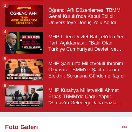
3
Öğrenci Affı Düzenlemesi TBMM
Genel Kurulu’nda Kabul Edildi:
Üniversiteye Dönüş Yolu Açıldı
4
MHP Lideri Devlet Bahçeli'den Yeni
Parti Açıklaması : "Baki Olan
Türkiye Cumhuriyeti Devleti ve
Büyük Türk Milletidir"
5
MHP Şanlıurfa Milletvekili İbrahim
Özyavuz TBMM'de Şanlıurfa'nın
Elektrik Sorununu Gündeme Taşıdı
6
MHP Kütahya Milletvekili Ahmet
Erbaş TBMM'de Çağrı Yaptı:
"Simav'ın Geleceği Daha Fazla
Beklemesin"
Foto Galeri