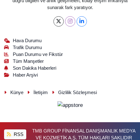
doğru bilgileri ve anlık gelişmeleri, kolay erişim imkanıyla
sunarak fark yaratıyor.
Hava Durumu
Trafik Durumu
Puan Durumu ve Fikstür
Tüm Manşetler
Son Dakika Haberleri
Haber Arşivi
Künye
İletişim
Gizlilik Sözleşmesi
TMB GROUP FİNANSAL DANIŞMANLIK MEDYA
RSS
VE KOZMETİK A.Ş. TÜM HAKLARI SAKLIDIR