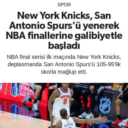
SPOR
SPOR
New York Knicks, San
Antonio Spurs'ü yenerek
ÇEVRE
NBA finallerine galibiyetle
YAŞAM
başladı
BİLİM - TEKNOLOJİ
NBA final serisi ilk maçında New York Knicks,
deplasmanda San Antonio Spurs'ü 105-95'lik
KADIN
skorla mağlup etti.
KÜLTÜR SANAT
MAGAZİN