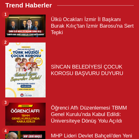
Trend Haberler
1
Ülkü Ocakları İzmir İl Başkanı
Burak Kılıç'tan İzmir Barosu'na Sert
Tepki
2
SİNCAN BELEDİYESİ ÇOCUK
KOROSU BAŞVURU DUYURU
3
Öğrenci Affı Düzenlemesi TBMM
Genel Kurulu’nda Kabul Edildi:
Üniversiteye Dönüş Yolu Açıldı
4
MHP Lideri Devlet Bahçeli'den Yeni