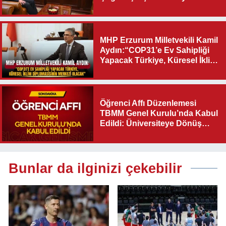
Destek Verilmelidir”
MHP Erzurum Milletvekili Kamil
Aydın:“COP31’e Ev Sahipliği
Yapacak Türkiye, Küresel İklim
Diplomasisinin Merkezi
Olacak"
Öğrenci Affı Düzenlemesi
TBMM Genel Kurulu’nda Kabul
Edildi: Üniversiteye Dönüş
Yolu Açıldı
Bunlar da ilginizi çekebilir