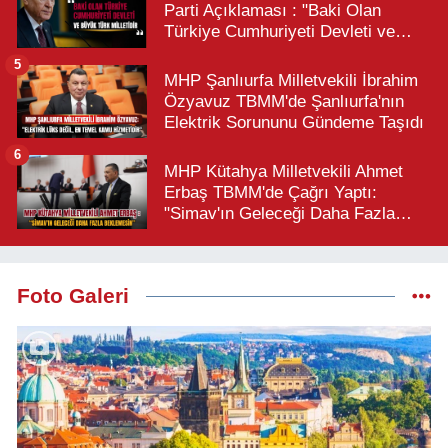
Parti Açıklaması : "Baki Olan
Türkiye Cumhuriyeti Devleti ve
Büyük Türk Milletidir"
5
MHP Şanlıurfa Milletvekili İbrahim
Özyavuz TBMM'de Şanlıurfa'nın
Elektrik Sorununu Gündeme Taşıdı
6
MHP Kütahya Milletvekili Ahmet
Erbaş TBMM'de Çağrı Yaptı:
"Simav'ın Geleceği Daha Fazla
Beklemesin"
Foto Galeri