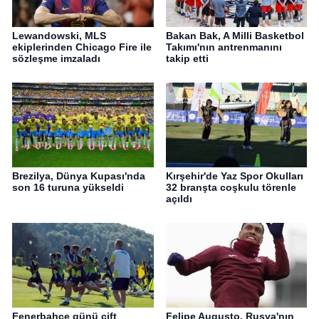
Lewandowski, MLS
Bakan Bak, A Milli Basketbol
ekiplerinden Chicago Fire ile
Takımı'nın antrenmanını
sözleşme imzaladı
takip etti
Brezilya, Dünya Kupası'nda
Kırşehir'de Yaz Spor Okulları
son 16 turuna yükseldi
32 branşta coşkulu törenle
açıldı
Fenerbahçe günü çift
Felipe Augusto, Rusya'nın