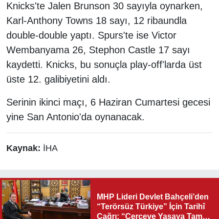
Knicks'te Jalen Brunson 30 sayıyla oynarken,
Karl-Anthony Towns 18 sayı, 12 ribaundla
double-double yaptı. Spurs'te ise Victor
Wembanyama 26, Stephon Castle 17 sayı
kaydetti. Knicks, bu sonuçla play-off'larda üst
üste 12. galibiyetini aldı.
Serinin ikinci maçı, 6 Haziran Cumartesi gecesi
yine San Antonio'da oynanacak.
Kaynak:
İHA
MHP Lideri Devlet Bahçeli’den
“Terörsüz Türkiye” İçin Tarihî
Çağrı: “Çerçeve Yasaya Tam