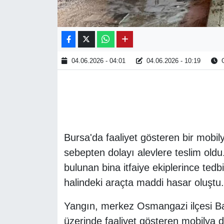
04.06.2026 - 04:01
04.06.2026 - 10:19
O
Bursa'da faaliyet gösteren bir mobi
sebepten dolayı alevlere teslim old
bulunan bina itfaiye ekiplerince ted
halindeki araçta maddi hasar oluştu.
Yangın, merkez Osmangazi ilçesi Ba
üzerinde faaliyet gösteren mobilya 