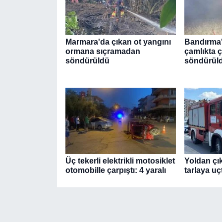
Marmara'da çıkan ot yangını
Bandırma'
ormana sıçramadan
çamlıkta 
söndürüldü
söndürül
Üç tekerli elektrikli motosiklet
Yoldan çı
otomobille çarpıştı: 4 yaralı
tarlaya uçt