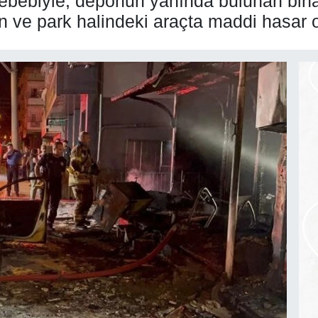
sebebiyle, deponun yanında bulunan bina 
n ve park halindeki araçta maddi hasar o