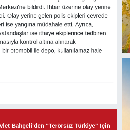
rkezi'ne bildirdi. İhbar üzerine olay yerine
ildi. Olay yerine gelen polis ekipleri çevrede
leri ise yangına müdahale etti. Ayrıca,
andaşlar ise itfaiye ekiplerince tedbiren
şmasıyla kontrol altına alınarak
bir otomobil ile depo, kullanılamaz hale
let Bahçeli’den “Terörsüz Türkiye” İçin