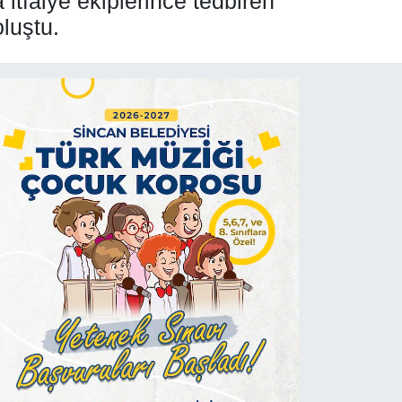
itfaiye ekiplerince tedbiren
luştu.