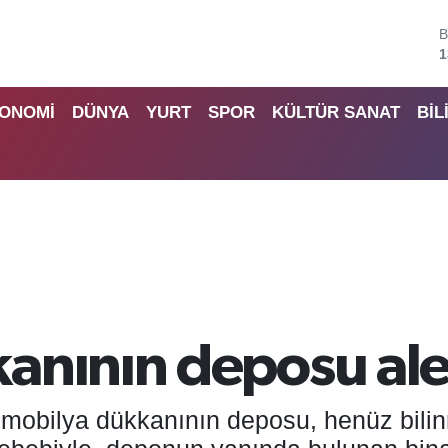
B
6
4
ONOMİ
DÜNYA
YURT
SPOR
KÜLTÜR SANAT
BİL
5
6
6
B
1
anının deposu ale
r mobilya dükkanının deposu, henüz bili