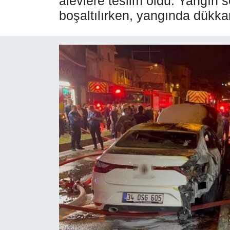
alevlere teslim oldu. Yangın 
boşaltılırken, yangında dükka
SPOR
ÇEVRE
YAŞAM
BİLİM - TEKNOLOJİ
KADIN
KÜLTÜR SANAT
MAGAZİN