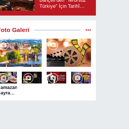
Bahçeli’den “Terörsüz
Türkiye” İçin Tarihî
Çağrı: “Çerçeve
Yasaya Tam Destek
Verilmelidir”
Foto Galeri
Ramazan
ayramı
ncesi
TM'lerde
akit
ekim
eğişikliği