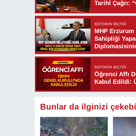
Tarihî Çağrı: 
EDITÖRÜN SEÇTIĞI
MHP Erzurum M
Sahipliği Yapa
Diplomasisini
EDITÖRÜN SEÇTIĞI
Öğrenci Affı 
Kabul Edildi: 
Bunlar da ilginizi çekebi