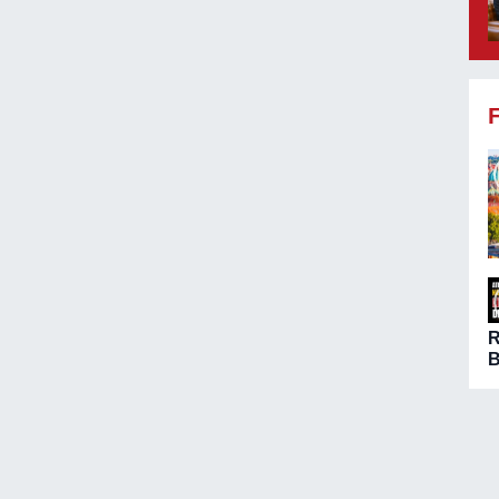
B
ö
A
n
ç
d