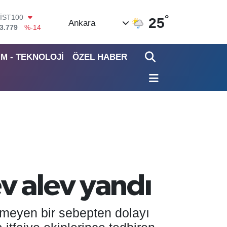
°
ITCOIN
25
Ankara
4.815,30
%-0.1
DOLAR
7,7436
%0.18
İM - TEKNOLOJİ
ÖZEL HABER
EURO
5,2510
%0.32
STERLİN
4,4811
%0.38
GRAM ALTIN
660.55
%0
İST100
3.779
%-14
v alev yandı
nmeyen bir sebepten dolayı