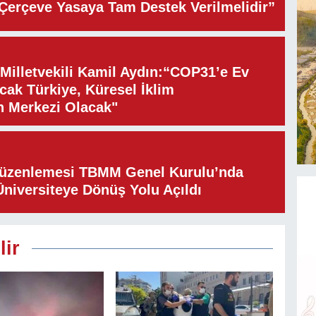
“Çerçeve Yasaya Tam Destek Verilmelidir”
illetvekili Kamil Aydın:“COP31’e Ev
cak Türkiye, Küresel İklim
n Merkezi Olacak"
Düzenlemesi TBMM Genel Kurulu’nda
Üniversiteye Dönüş Yolu Açıldı
lir