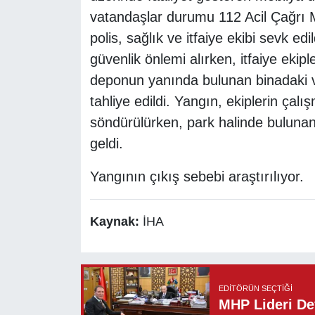
vatandaşlar durumu 112 Acil Çağrı Me
polis, sağlık ve itfaiye ekibi sevk ed
güvenlik önlemi alırken, itfaiye ekip
deponun yanında bulunan binadaki vat
tahliye edildi. Yangın, ekiplerin çalı
söndürülürken, park halinde bulunan 
geldi.
Yangının çıkış sebebi araştırılıyor.
Kaynak:
İHA
EDITÖRÜN SEÇTIĞI
MHP Lideri Dev