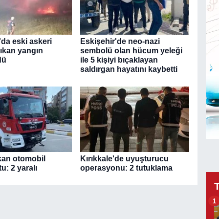
da eski askeri
Eskişehir'de neo-nazi
çıkan yangın
sembolü olan hücum yeleği
dü
ile 5 kişiyi bıçaklayan
saldırgan hayatını kaybetti
kan otomobil
Kırıkkale'de uyuşturucu
u: 2 yaralı
operasyonu: 2 tutuklama
1