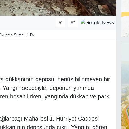
-
+
A
A
kunma Süresi: 1 Dk
lya dükkanının deposu, henüz bilinmeyen bir
u. Yangın sebebiyle, deponun yanında
biren boşaltılırken, yangında dükkan ve park
ğlarbaşı Mahallesi 1. Hürriyet Caddesi
dükkanının deposunda çıktı. Yangını gören