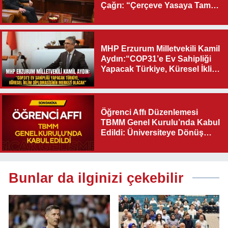
Çağrı: “Çerçeve Yasaya Tam
Destek Verilmelidir”
MHP Erzurum Milletvekili Kamil
Aydın:“COP31’e Ev Sahipliği
Yapacak Türkiye, Küresel İklim
Diplomasisinin Merkezi
Olacak"
Öğrenci Affı Düzenlemesi
TBMM Genel Kurulu’nda Kabul
Edildi: Üniversiteye Dönüş
Yolu Açıldı
Bunlar da ilginizi çekebilir