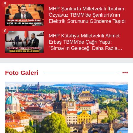
Büyük Türk Milletidir"
5
MHP Şanlıurfa Milletvekili İbrahim
Özyavuz TBMM'de Şanlıurfa'nın
Elektrik Sorununu Gündeme Taşıdı
6
MHP Kütahya Milletvekili Ahmet
Erbaş TBMM'de Çağrı Yaptı:
"Simav'ın Geleceği Daha Fazla
Beklemesin"
Foto Galeri