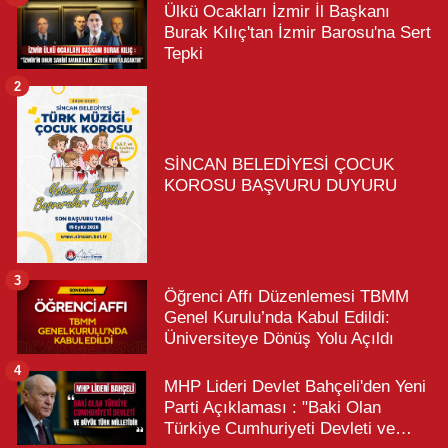
Ülkü Ocakları İzmir İl Başkanı
Burak Kılıç'tan İzmir Barosu'na Sert
Tepki
2
SİNCAN BELEDİYESİ ÇOCUK
KOROSU BAŞVURU DUYURU
3
Öğrenci Affı Düzenlemesi TBMM
Genel Kurulu’nda Kabul Edildi:
Üniversiteye Dönüş Yolu Açıldı
4
MHP Lideri Devlet Bahçeli'den Yeni
Parti Açıklaması : "Baki Olan
Türkiye Cumhuriyeti Devleti ve