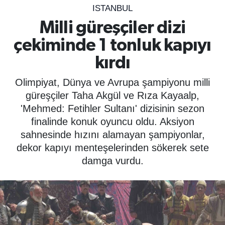
ISTANBUL
SPOR
Milli güreşçiler dizi
çekiminde 1 tonluk kapıyı
ÇEVRE
kırdı
YAŞAM
Olimpiyat, Dünya ve Avrupa şampiyonu milli
BİLİM - TEKNOLOJİ
güreşçiler Taha Akgül ve Rıza Kayaalp,
'Mehmed: Fetihler Sultanı' dizisinin sezon
KADIN
finalinde konuk oyuncu oldu. Aksiyon
sahnesinde hızını alamayan şampiyonlar,
KÜLTÜR SANAT
dekor kapıyı menteşelerinden sökerek sete
damga vurdu.
MAGAZİN