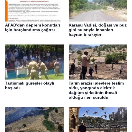
AFAD'dan deprem konutları
Karasu Vadisi, doğası ve buz
için borçlandırma çağrısı
gibi sularıyla insanları
hayran bırakıyor
Tartışmalı güreşler olaylı
Tarım arazisi alevlere teslim
başladı
oldu, yangında elektrik
dağıtım şirketinin ihmali
olduğu ileri sürüldü