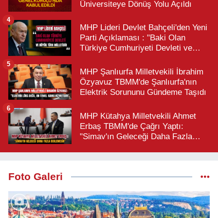
Üniversiteye Dönüş Yolu Açıldı
4
MHP Lideri Devlet Bahçeli'den Yeni
Parti Açıklaması : "Baki Olan
Türkiye Cumhuriyeti Devleti ve
Büyük Türk Milletidir"
5
MHP Şanlıurfa Milletvekili İbrahim
Özyavuz TBMM'de Şanlıurfa'nın
Elektrik Sorununu Gündeme Taşıdı
6
MHP Kütahya Milletvekili Ahmet
Erbaş TBMM'de Çağrı Yaptı:
"Simav'ın Geleceği Daha Fazla
Beklemesin"
Foto Galeri