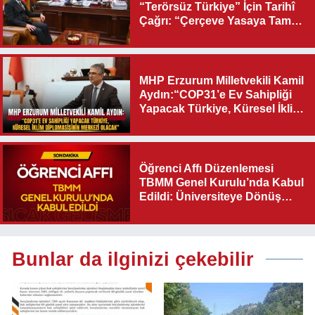
“Terörsüz Türkiye” İçin Tarihî
Çağrı: “Çerçeve Yasaya Tam
Destek Verilmelidir”
MHP Erzurum Milletvekili Kamil
Aydın:“COP31’e Ev Sahipliği
Yapacak Türkiye, Küresel İklim
Diplomasisinin Merkezi
Olacak"
Öğrenci Affı Düzenlemesi
TBMM Genel Kurulu’nda Kabul
Edildi: Üniversiteye Dönüş
Yolu Açıldı
Bunlar da ilginizi çekebilir