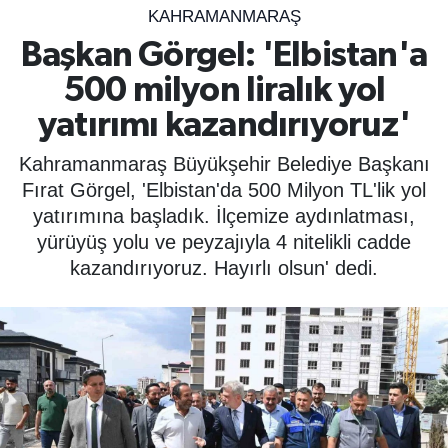
KAHRAMANMARAŞ
SPOR
Başkan Görgel: 'Elbistan'a
500 milyon liralık yol
ÇEVRE
yatırımı kazandırıyoruz'
YAŞAM
Kahramanmaraş Büyükşehir Belediye Başkanı
BİLİM - TEKNOLOJİ
Fırat Görgel, 'Elbistan'da 500 Milyon TL'lik yol
yatırımına başladık. İlçemize aydınlatması,
KADIN
yürüyüş yolu ve peyzajıyla 4 nitelikli cadde
kazandırıyoruz. Hayırlı olsun' dedi.
KÜLTÜR SANAT
MAGAZİN