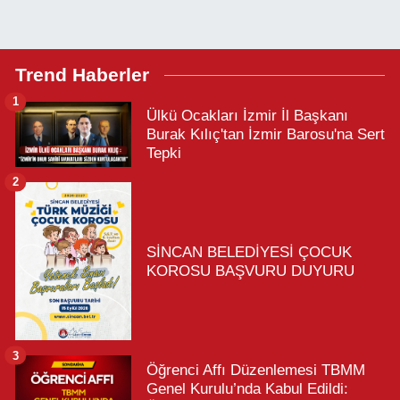
Trend Haberler
1
Ülkü Ocakları İzmir İl Başkanı
Burak Kılıç'tan İzmir Barosu'na Sert
Tepki
2
SİNCAN BELEDİYESİ ÇOCUK
KOROSU BAŞVURU DUYURU
3
Öğrenci Affı Düzenlemesi TBMM
Genel Kurulu’nda Kabul Edildi: